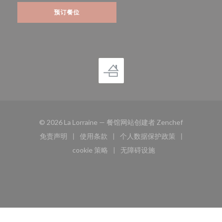
预订餐位
((在新窗口中
© 2026 La Lorraine — 餐馆网站创建者
Zenchef
免责声明
使用条款
个人数据保护政策
((在新窗口中打开))
((在新窗口中打开))
((在新窗口中打开))
cookie 策略
无障碍设施
((在新窗口中打开))
((在新窗口中打开))