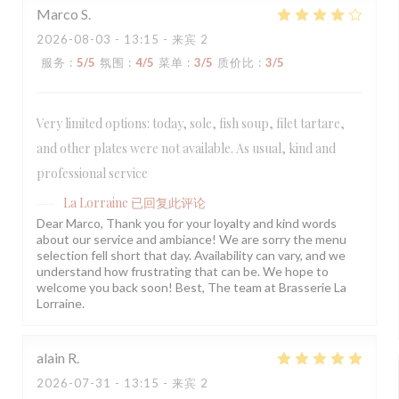
Marco
S
2026-08-03
- 13:15 - 来宾 2
服务
:
5
/5
氛围
:
4
/5
菜单
:
3
/5
质价比
:
3
/5
Very limited options: today, sole, fish soup, filet tartare,
and other plates were not available. As usual, kind and
professional service
La Lorraine
已回复此评论
Dear Marco, Thank you for your loyalty and kind words
about our service and ambiance! We are sorry the menu
selection fell short that day. Availability can vary, and we
understand how frustrating that can be. We hope to
welcome you back soon! Best, The team at Brasserie La
Lorraine.
alain
R
2026-07-31
- 13:15 - 来宾 2