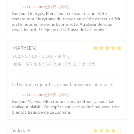
La Lorraine
已回复此评论
Bonjour Georges, Merci pour ce beau retour ! Votre
remarque sur le rythme du service en soirée est tout à fait
juste, nous en prenons bonne note. Au plaisir de vous
revoir bientôt ! L'équipe de la Brasserie La Lorraine.
MARYSE
V
2026-07-25
- 13:00 - 来宾 2
服务
:
5
/5
氛围
:
5
/5
菜单
:
5
/5
质价比
:
5
/5
bel endroit, ce jour très calme. bon service, bons plats
La Lorraine
已回复此评论
Bonjour Maryse, Merci pour ce beau retour, ça nous fait
vraiment plaisir ! On espère vous accueillir à nouveau très
bientôt. L'équipe de La Lorraine.
Valeria
F