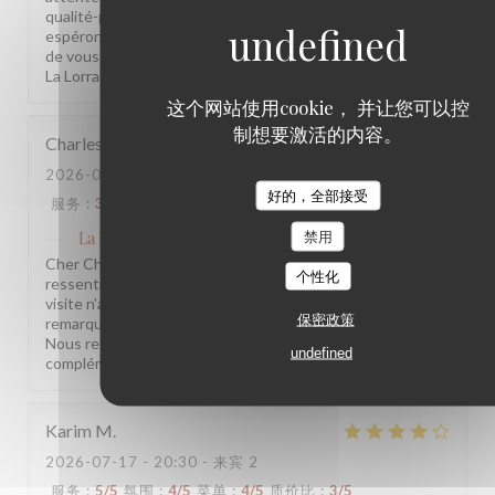
qualité-prix sont notées et transmises à l'équipe. Nous
espérons avoir l'occasion de vous accueillir à nouveau et
de vous surprendre positivement. L'équipe de la Brasserie
La Lorraine
这个网站使用cookie， 并让您可以控
制想要激活的内容。
Charles
V
2026-07-20
- 20:30 - 来宾 4
好的，全部接受
服务
:
3
/5
氛围
:
3
/5
菜单
:
3
/5
质价比
:
3
/5
禁用
La Lorraine
已回复此评论
Cher Charles, Merci d'avoir pris le temps de partager votre
个性化
ressenti. Nous sommes sincèrement désolés que votre
visite n'ait pas été à la hauteur de vos attentes. Vos
保密政策
remarques sont précieuses et nous les prenons à cœur.
Nous restons à votre disposition pour tout échange
undefined
complémentaire. L'équipe de la Brasserie La Lorraine
Karim
M
2026-07-17
- 20:30 - 来宾 2
服务
:
5
/5
氛围
:
4
/5
菜单
:
4
/5
质价比
:
3
/5