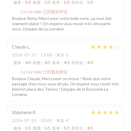
服务
:
5
/5
氛围
:
5
/5
菜单
:
5
/5
质价比
:
5
/5
La Lorraine
已回复此评论
Bonjour Remy, Merci pour cette belle note, ça nous fait
vraiment plaisir ! On espère vous revoir très vite parmi
nous. L'équipe de La Lorraine.
Claude
L
2026-07-27
- 13:00 - 来宾 3
服务
:
4
/5
氛围
:
4
/5
菜单
:
4
/5
质价比
:
4
/5
La Lorraine
已回复此评论
Bonjour Claude, Merci pour ce retour ! Ravis que votre
passage chez nous vous ait plu. On espère vous revoir très
bientôt place des Ternes ! L'équipe de la Brasserie La
Lorraine.
Stéphanie
R
2026-07-25
- 20:00 - 来宾 4
服务
:
5
/5
氛围
:
5
/5
菜单
:
5
/5
质价比
:
4
/5