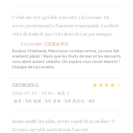
C’était une très agréable rencontre à la Lorraine. Un
service professionnel à l’ancienne remarquable. Excellent
vivier de fruits de mer et les desserts à ne pas manquer.
La Lorraine
已回复此评论
Bonjour Stéphanie, Merci pour ce beau retour, ça nous fait
vraiment plaisir ! Ravis que les fruits de mer et les desserts
vous aient autant séduite. On espère vous revoir bientôt !
L'équipe de La Lorraine.
GEORGES
G
2026-07-25
- 19:45 - 来宾 2
服务
:
5
/5
氛围
:
5
/5
菜单
:
5
/5
质价比
:
4
/5
Bonne qualité des plats, service rapide (trop au dîner ?)
Terrasse agréable (surtout sous l'auvent)