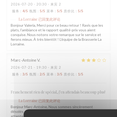
2026-07-20
- 20:30 - 来宾 2
服务
:
4
/5
氛围
:
5
/5
菜单
:
5
/5
质价比
:
5
/5
La Lorraine
已回复此评论
Bonjour Valeria, Merci pour ce beau retour ! Ravis que les
plats, l'ambiance et le rapport qualité-prix vous aient
conquise. Nous notons votre remarque sur le service et
ferons mieux. À très bientôt ! L'équipe de la Brasserie La
Lorraine.
Marc-Antoine
V
2026-07-21
- 19:30 - 来宾 2
服务
:
3
/5
氛围
:
2
/5
菜单
:
3
/5
质价比
:
1
/5
Franchement rien de spécial, j’en attendais beaucoup plus!
La Lorraine
已回复此评论
Bonjour Marc-Antoine, Nous sommes sincèrement
désolés que votre visite n'ait pas été à la hauteur de vos
attentes. Vos remarques sur l'ambiance et le rapport