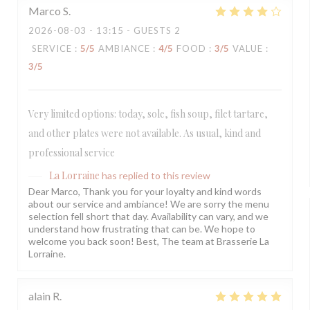
Marco
S
2026-08-03
- 13:15 - GUESTS 2
SERVICE
:
5
/5
AMBIANCE
:
4
/5
FOOD
:
3
/5
VALUE
:
3
/5
Very limited options: today, sole, fish soup, filet tartare,
and other plates were not available. As usual, kind and
professional service
La Lorraine
has replied to this review
Dear Marco, Thank you for your loyalty and kind words
about our service and ambiance! We are sorry the menu
selection fell short that day. Availability can vary, and we
understand how frustrating that can be. We hope to
welcome you back soon! Best, The team at Brasserie La
Lorraine.
alain
R