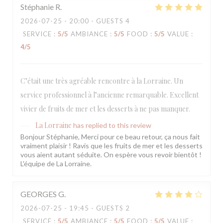
Stéphanie
R
2026-07-25
- 20:00 - GUESTS 4
SERVICE
:
5
/5
AMBIANCE
:
5
/5
FOOD
:
5
/5
VALUE
:
4
/5
C’était une très agréable rencontre à la Lorraine. Un
service professionnel à l’ancienne remarquable. Excellent
vivier de fruits de mer et les desserts à ne pas manquer.
La Lorraine
has replied to this review
Bonjour Stéphanie, Merci pour ce beau retour, ça nous fait
vraiment plaisir ! Ravis que les fruits de mer et les desserts
vous aient autant séduite. On espère vous revoir bientôt !
L'équipe de La Lorraine.
GEORGES
G
2026-07-25
- 19:45 - GUESTS 2
SERVICE
:
5
/5
AMBIANCE
:
5
/5
FOOD
:
5
/5
VALUE
: