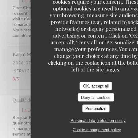
La Lorraine
has replied to this review
cookies require your consent. Thes
optional cookies are used to analyz
Cher Charles, Merci d'avoir pris le temps de partager votre
ressenti. Nous sommes sincèrement désolés que votre
your browsing, measure site audienc
visite n'ait pas été à la hauteur de vos attentes. Vos
provide features (e.g., related to soci
remarques sont précieuses et nous les prenons à cœur.
networks) or display personalized
Nous restons à votre disposition pour tout échange
advertising or content. Click on 'OK
complémentaire. L'équipe de la Brasserie La Lorraine
accept all', 'Deny all' or 'Personalize' 
manage your preferences. You can
Karim
M
change your choices at any time by
clicking on the cookie icon at the bot
2026-07-17
- 20:30 - GUESTS 2
left of the site pages.
SERVICE
:
5
/5
AMBIANCE
:
4
/5
FOOD
:
4
/5
VALUE
:
3
/5
OK, accept all
Deny all cookies
Qualité des plats, cadre et amabilité de l’équipe
Personalize
La Lorraine
has replied to this review
Bonjour Karim, Merci pour ce retour ! Nous sommes ravis
Personal data protection policy
que notre équipe et l'ambiance vous aient plu. Votre
remarque sur le rapport qualité-prix est notée, nous y
Cookie management policy
serons attentifs. À très bientôt !