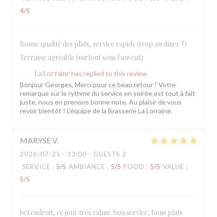
4
/5
Bonne qualité des plats, service rapide (trop au dîner ?)
Terrasse agréable (surtout sous l'auvent)
La Lorraine
has replied to this review
Bonjour Georges, Merci pour ce beau retour ! Votre
remarque sur le rythme du service en soirée est tout à fait
juste, nous en prenons bonne note. Au plaisir de vous
revoir bientôt ! L'équipe de la Brasserie La Lorraine.
MARYSE
V
2026-07-25
- 13:00 - GUESTS 2
SERVICE
:
5
/5
AMBIANCE
:
5
/5
FOOD
:
5
/5
VALUE
:
5
/5
bel endroit, ce jour très calme. bon service, bons plats