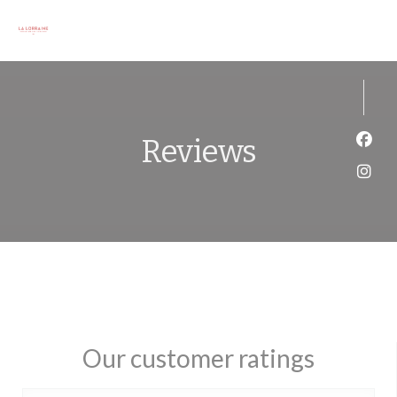
Personalizing your cookie choices
Reviews
Face
Inst
Our customer ratings