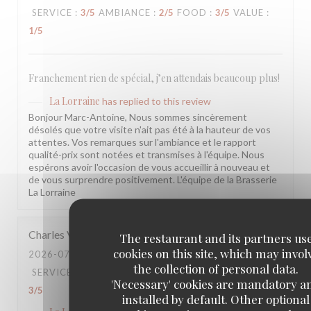
SERVICE
:
3
/5
AMBIANCE
:
2
/5
FOOD
:
3
/5
VALUE
:
1
/5
Franchement rien de spécial, j’en attendais beaucoup plus!
La Lorraine
has replied to this review
Bonjour Marc-Antoine, Nous sommes sincèrement
désolés que votre visite n'ait pas été à la hauteur de vos
attentes. Vos remarques sur l'ambiance et le rapport
qualité-prix sont notées et transmises à l'équipe. Nous
espérons avoir l'occasion de vous accueillir à nouveau et
de vous surprendre positivement. L'équipe de la Brasserie
La Lorraine
Charles
V
The restaurant and its partners us
cookies on this site, which may invol
2026-07-20
- 20:30 - GUESTS 4
the collection of personal data.
SERVICE
:
3
/5
AMBIANCE
:
3
/5
FOOD
:
3
/5
VALUE
:
'Necessary' cookies are mandatory a
3
/5
installed by default. Other optional