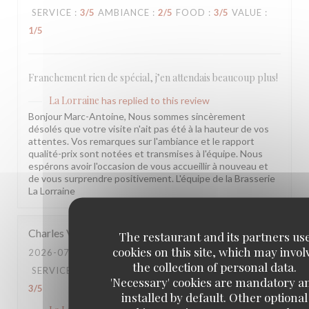
SERVICE
:
3
/5
AMBIANCE
:
2
/5
FOOD
:
3
/5
VALUE
:
1
/5
Franchement rien de spécial, j’en attendais beaucoup plus!
La Lorraine
has replied to this review
Bonjour Marc-Antoine, Nous sommes sincèrement
désolés que votre visite n'ait pas été à la hauteur de vos
attentes. Vos remarques sur l'ambiance et le rapport
qualité-prix sont notées et transmises à l'équipe. Nous
espérons avoir l'occasion de vous accueillir à nouveau et
de vous surprendre positivement. L'équipe de la Brasserie
La Lorraine
Charles
V
The restaurant and its partners us
cookies on this site, which may invol
2026-07-20
- 20:30 - GUESTS 4
the collection of personal data.
SERVICE
:
3
/5
AMBIANCE
:
3
/5
FOOD
:
3
/5
VALUE
:
'Necessary' cookies are mandatory a
3
/5
installed by default. Other optional