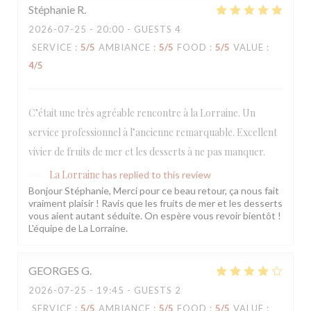
Stéphanie
R
2026-07-25
- 20:00 - GUESTS 4
SERVICE
:
5
/5
AMBIANCE
:
5
/5
FOOD
:
5
/5
VALUE
:
4
/5
C’était une très agréable rencontre à la Lorraine. Un
service professionnel à l’ancienne remarquable. Excellent
vivier de fruits de mer et les desserts à ne pas manquer.
La Lorraine
has replied to this review
Bonjour Stéphanie, Merci pour ce beau retour, ça nous fait
vraiment plaisir ! Ravis que les fruits de mer et les desserts
vous aient autant séduite. On espère vous revoir bientôt !
L'équipe de La Lorraine.
GEORGES
G
2026-07-25
- 19:45 - GUESTS 2
SERVICE
:
5
/5
AMBIANCE
:
5
/5
FOOD
:
5
/5
VALUE
: