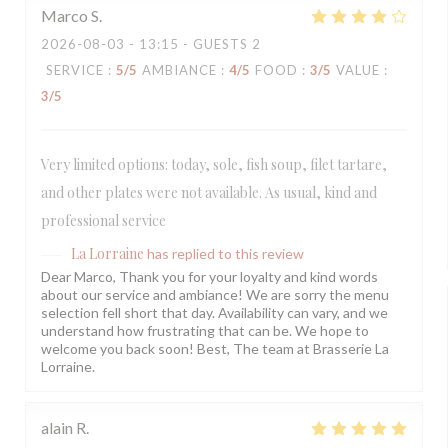
Marco
S
2026-08-03
- 13:15 - GUESTS 2
SERVICE
:
5
/5
AMBIANCE
:
4
/5
FOOD
:
3
/5
VALUE
:
3
/5
Very limited options: today, sole, fish soup, filet tartare,
and other plates were not available. As usual, kind and
professional service
La Lorraine
has replied to this review
Dear Marco, Thank you for your loyalty and kind words
about our service and ambiance! We are sorry the menu
selection fell short that day. Availability can vary, and we
understand how frustrating that can be. We hope to
welcome you back soon! Best, The team at Brasserie La
Lorraine.
alain
R