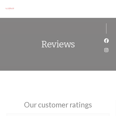
Personalizing your cookie choices
Reviews
Face
Inst
Our customer ratings