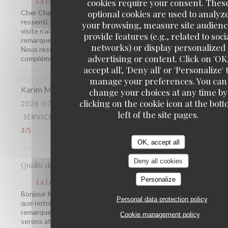
La Lorraine
has replied to this review
cookies require your consent. Thes
optional cookies are used to analyz
Cher Charles, Merci d'avoir pris le temps de partager votre
ressenti. Nous sommes sincèrement désolés que votre
your browsing, measure site audienc
visite n'ait pas été à la hauteur de vos attentes. Vos
provide features (e.g., related to soci
remarques sont précieuses et nous les prenons à cœur.
networks) or display personalized
Nous restons à votre disposition pour tout échange
advertising or content. Click on 'OK
complémentaire. L'équipe de la Brasserie La Lorraine
accept all', 'Deny all' or 'Personalize' 
manage your preferences. You can
Karim
M
change your choices at any time by
clicking on the cookie icon at the bot
2026-07-17
- 20:30 - GUESTS 2
left of the site pages.
SERVICE
:
5
/5
AMBIANCE
:
4
/5
FOOD
:
4
/5
VALUE
:
3
/5
OK, accept all
Deny all cookies
Qualité des plats, cadre et amabilité de l’équipe
Personalize
La Lorraine
has replied to this review
Bonjour Karim, Merci pour ce retour ! Nous sommes ravis
Personal data protection policy
que notre équipe et l'ambiance vous aient plu. Votre
remarque sur le rapport qualité-prix est notée, nous y
Cookie management policy
serons attentifs. À très bientôt !