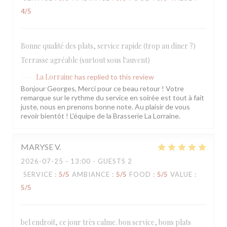
4
/5
Bonne qualité des plats, service rapide (trop au dîner ?)
Terrasse agréable (surtout sous l'auvent)
La Lorraine
has replied to this review
Bonjour Georges, Merci pour ce beau retour ! Votre
remarque sur le rythme du service en soirée est tout à fait
juste, nous en prenons bonne note. Au plaisir de vous
revoir bientôt ! L'équipe de la Brasserie La Lorraine.
MARYSE
V
2026-07-25
- 13:00 - GUESTS 2
SERVICE
:
5
/5
AMBIANCE
:
5
/5
FOOD
:
5
/5
VALUE
:
5
/5
bel endroit, ce jour très calme. bon service, bons plats