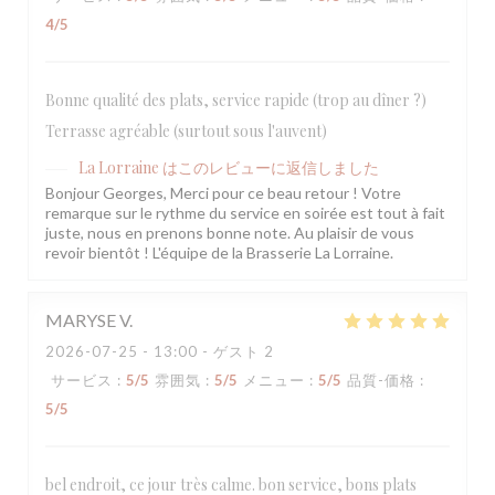
4
/5
Bonne qualité des plats, service rapide (trop au dîner ?)
Terrasse agréable (surtout sous l'auvent)
La Lorraine
はこのレビューに返信しました
Bonjour Georges, Merci pour ce beau retour ! Votre
remarque sur le rythme du service en soirée est tout à fait
juste, nous en prenons bonne note. Au plaisir de vous
revoir bientôt ! L'équipe de la Brasserie La Lorraine.
MARYSE
V
2026-07-25
- 13:00 - ゲスト 2
サービス
:
5
/5
雰囲気
:
5
/5
メニュー
:
5
/5
品質-価格
:
5
/5
bel endroit, ce jour très calme. bon service, bons plats