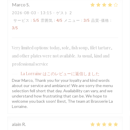
Marco
S
2026-08-03
- 13:15 - ゲスト 2
サービス
:
5
/5
雰囲気
:
4
/5
メニュー
:
3
/5
品質-価格
:
3
/5
Very limited options: today, sole, fish soup, filet tartare,
and other plates were not available. As usual, kind and
professional service
La Lorraine
はこのレビューに返信しました
Dear Marco, Thank you for your loyalty and kind words
about our service and ambiance! We are sorry the menu
selection fell short that day. Availability can vary, and we
understand how frustrating that can be. We hope to
welcome you back soon! Best, The team at Brasserie La
Lorraine.
alain
R