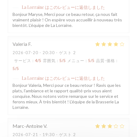
La Lorraine
はこのレビューに返信しました
Bonjour Maryse, Merci pour ce beau retour, ça nous fait
vraiment plaisir ! On espère vous accueillir à nouveau très
bientôt. L'équipe de La Lorraine.
Valeria
F
2026-07-20
- 20:30 - ゲスト 2
サービス
:
4
/5
雰囲気
:
5
/5
メニュー
:
5
/5
品質-価格
:
5
/5
La Lorraine
はこのレビューに返信しました
Bonjour Valeria, Merci pour ce beau retour ! Ravis que les
plats, l'ambiance et le rapport qualité-prix vous aient
conquise. Nous notons votre remarque sur le service et
ferons mieux. À très bientôt ! L'équipe de la Brasserie La
Lorraine.
Marc-Antoine
V
2026-07-21
- 19:30 - ゲスト 2