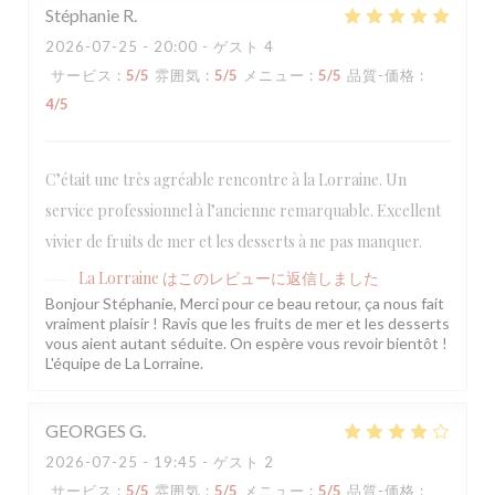
Stéphanie
R
2026-07-25
- 20:00 - ゲスト 4
サービス
:
5
/5
雰囲気
:
5
/5
メニュー
:
5
/5
品質-価格
:
4
/5
C’était une très agréable rencontre à la Lorraine. Un
service professionnel à l’ancienne remarquable. Excellent
vivier de fruits de mer et les desserts à ne pas manquer.
La Lorraine
はこのレビューに返信しました
Bonjour Stéphanie, Merci pour ce beau retour, ça nous fait
vraiment plaisir ! Ravis que les fruits de mer et les desserts
vous aient autant séduite. On espère vous revoir bientôt !
L'équipe de La Lorraine.
GEORGES
G
2026-07-25
- 19:45 - ゲスト 2
サービス
:
5
/5
雰囲気
:
5
/5
メニュー
:
5
/5
品質-価格
: