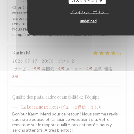
La Lorraine
カスタマイズする
はこのレビューに返信しました
Cher Charles, Merci d'avoir pris le temps de partager votre
プライバシーポリシー
ressenti. Nous sommes sincèrement désolés que votre
visite n'ait pas été à la hauteur de vos attentes. Vos
undefined
remarques sont précieuses et nous les prenons à cœur.
Nous restons à votre disposition pour tout échange
complémentaire. L'équipe de la Brasserie La Lorraine
Karim
M
2026-07-17
- 20:30 - ゲスト 2
サービス
:
5
/5
雰囲気
:
4
/5
メニュー
:
4
/5
品質-価格
:
3
/5
Qualité des plats, cadre et amabilité de l’équipe
La Lorraine
はこのレビューに返信しました
Bonjour Karim, Merci pour ce retour ! Nous sommes ravis
que notre équipe et l'ambiance vous aient plu. Votre
remarque sur le rapport qualité-prix est notée, nous y
serons attentifs. À très bientôt !