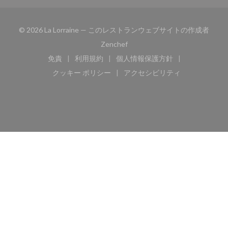
© 2026 La Lorraine — このレストランウェブサイトの作成者
((新しいウィンドウで開きます))
Zenchef
免責
利用規約
個人情報保護方針
((新しいウィンドウで開きます))
((新しいウィンドウで開きます))
((新しいウィンドウで開き
クッキー ポリシー
アクセシビリティ
((新しいウィンドウで開きます))
((新しいウィンドウで開