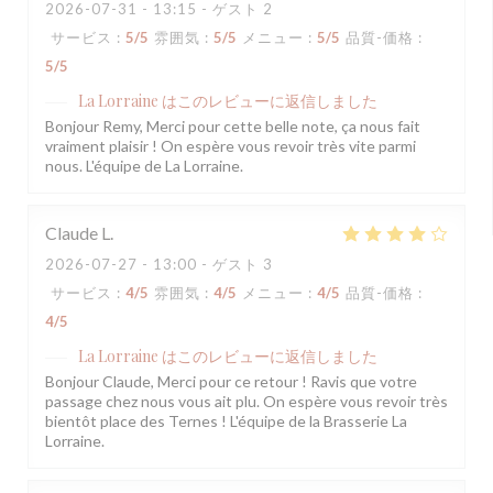
2026-07-31
- 13:15 - ゲスト 2
サービス
:
5
/5
雰囲気
:
5
/5
メニュー
:
5
/5
品質-価格
:
5
/5
La Lorraine
はこのレビューに返信しました
Bonjour Remy, Merci pour cette belle note, ça nous fait
vraiment plaisir ! On espère vous revoir très vite parmi
nous. L'équipe de La Lorraine.
Claude
L
2026-07-27
- 13:00 - ゲスト 3
サービス
:
4
/5
雰囲気
:
4
/5
メニュー
:
4
/5
品質-価格
:
4
/5
La Lorraine
はこのレビューに返信しました
Bonjour Claude, Merci pour ce retour ! Ravis que votre
passage chez nous vous ait plu. On espère vous revoir très
bientôt place des Ternes ! L'équipe de la Brasserie La
Lorraine.