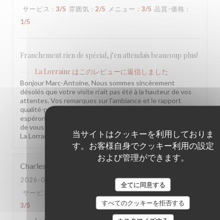
サービス
:
3
/5
雰囲気
:
2
/5
メニュー
:
3
/5
品質-価格
:
1
/5
Franchement rien de spécial, j’en attendais beaucoup plus!
La Lorraine
はこのレビューに返信しました
Bonjour Marc-Antoine, Nous sommes sincèrement
désolés que votre visite n'ait pas été à la hauteur de vos
attentes. Vos remarques sur l'ambiance et le rapport
qualité-prix sont notées et transmises à l'équipe. Nous
espérons avoir l'occasion de vous accueillir à nouveau et
de vous surprendre positivement. L'équipe de la Brasserie
当サイトはクッキーを利用しておりま
La Lorraine
す。お客様自身でクッキー利用の設定
および管理ができます。
Charles
V
2026-07-20
- 20:30 - ゲスト 4
全てに同意する
サービス
:
3
/5
雰囲気
:
3
/5
メニュー
:
3
/5
品質-価格
:
すべてのクッキーを拒否する
3
/5