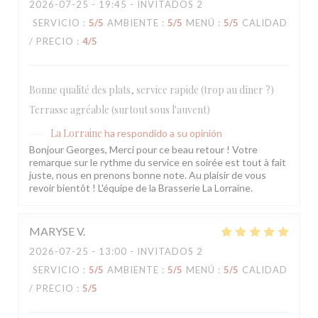
2026-07-25
- 19:45 - INVITADOS 2
SERVICIO
:
5
/5
AMBIENTE
:
5
/5
MENÚ
:
5
/5
CALIDAD
/ PRECIO
:
4
/5
Bonne qualité des plats, service rapide (trop au dîner ?)
Terrasse agréable (surtout sous l'auvent)
La Lorraine
ha respondido a su opinión
Bonjour Georges, Merci pour ce beau retour ! Votre
remarque sur le rythme du service en soirée est tout à fait
juste, nous en prenons bonne note. Au plaisir de vous
revoir bientôt ! L'équipe de la Brasserie La Lorraine.
MARYSE
V
2026-07-25
- 13:00 - INVITADOS 2
SERVICIO
:
5
/5
AMBIENTE
:
5
/5
MENÚ
:
5
/5
CALIDAD
/ PRECIO
:
5
/5