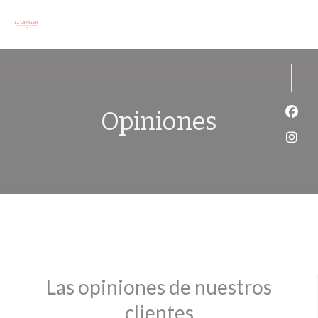
Personalización de sus opciones de cookies
Opiniones
Face
Inst
Las opiniones de nuestros
clientes