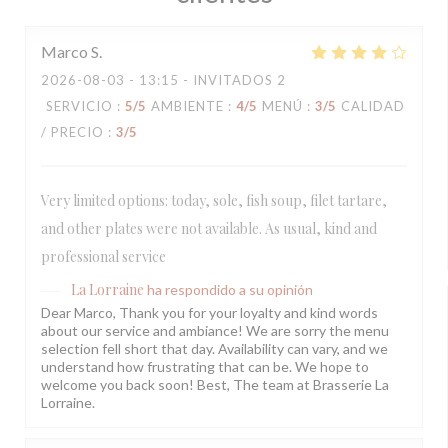
Marco
S
2026-08-03
- 13:15 - INVITADOS 2
SERVICIO
:
5
/5
AMBIENTE
:
4
/5
MENÚ
:
3
/5
CALIDAD
/ PRECIO
:
3
/5
Very limited options: today, sole, fish soup, filet tartare,
and other plates were not available. As usual, kind and
professional service
La Lorraine
ha respondido a su opinión
Dear Marco, Thank you for your loyalty and kind words
about our service and ambiance! We are sorry the menu
selection fell short that day. Availability can vary, and we
understand how frustrating that can be. We hope to
welcome you back soon! Best, The team at Brasserie La
Lorraine.