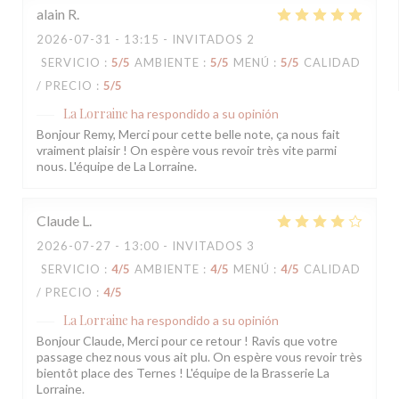
alain
R
2026-07-31
- 13:15 - INVITADOS 2
SERVICIO
:
5
/5
AMBIENTE
:
5
/5
MENÚ
:
5
/5
CALIDAD
/ PRECIO
:
5
/5
La Lorraine
ha respondido a su opinión
Bonjour Remy, Merci pour cette belle note, ça nous fait
vraiment plaisir ! On espère vous revoir très vite parmi
nous. L'équipe de La Lorraine.
Claude
L
2026-07-27
- 13:00 - INVITADOS 3
SERVICIO
:
4
/5
AMBIENTE
:
4
/5
MENÚ
:
4
/5
CALIDAD
/ PRECIO
:
4
/5
La Lorraine
ha respondido a su opinión
Bonjour Claude, Merci pour ce retour ! Ravis que votre
passage chez nous vous ait plu. On espère vous revoir très
bientôt place des Ternes ! L'équipe de la Brasserie La
Lorraine.