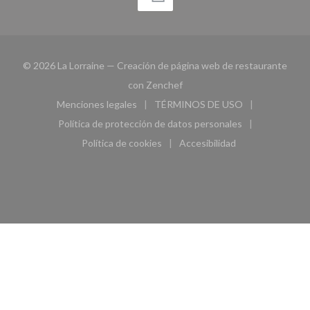
© 2026 La Lorraine — Creación de página web de restaurante
((abre en una nueva ventana))
con
Zenchef
Menciones legales
TÉRMINOS DE USO
((abre en una nueva ventana))
((abre en una nueva ven
Política de protección de datos personales
((abre en una nueva ventana))
Política de cookies
Accesibilidad
((abre en una nueva ventana))
((abre en una nueva ven