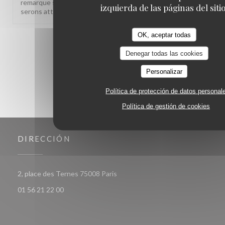
remarque sur le rapport qualité-prix est notée, nous y
izquierda de las páginas del sitio
serons attentifs. À très bientôt !
OK, aceptar todas
1
2
3
Denegar todas las cookies
Personalizar
Política de protección de datos personal
Política de gestión de cookies
DIRECCIÓN
((abre en una nueva ventana))
2, place des Ternes 75008 Paris
01 56 21 22 00