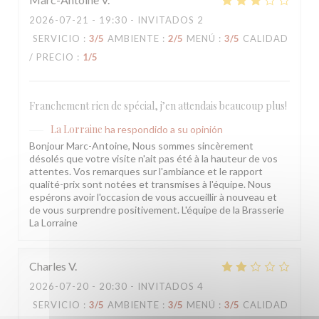
2026-07-21
- 19:30 - INVITADOS 2
SERVICIO
:
3
/5
AMBIENTE
:
2
/5
MENÚ
:
3
/5
CALIDAD
/ PRECIO
:
1
/5
Franchement rien de spécial, j’en attendais beaucoup plus!
La Lorraine
ha respondido a su opinión
Bonjour Marc-Antoine, Nous sommes sincèrement
désolés que votre visite n'ait pas été à la hauteur de vos
attentes. Vos remarques sur l'ambiance et le rapport
qualité-prix sont notées et transmises à l'équipe. Nous
espérons avoir l'occasion de vous accueillir à nouveau et
de vous surprendre positivement. L'équipe de la Brasserie
La Lorraine
Charles
V
2026-07-20
- 20:30 - INVITADOS 4
SERVICIO
:
3
/5
AMBIENTE
:
3
/5
MENÚ
:
3
/5
CALIDAD