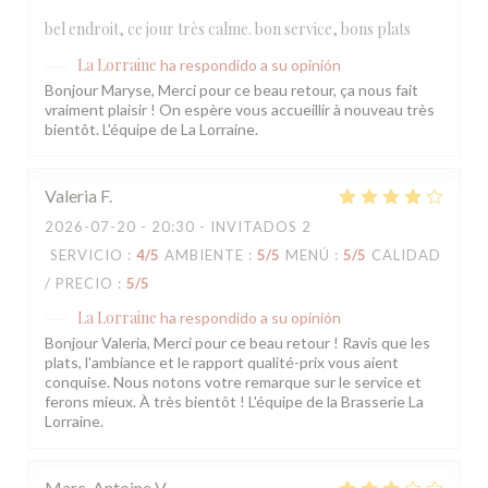
bel endroit, ce jour très calme. bon service, bons plats
La Lorraine
ha respondido a su opinión
Bonjour Maryse, Merci pour ce beau retour, ça nous fait
vraiment plaisir ! On espère vous accueillir à nouveau très
bientôt. L'équipe de La Lorraine.
Valeria
F
2026-07-20
- 20:30 - INVITADOS 2
SERVICIO
:
4
/5
AMBIENTE
:
5
/5
MENÚ
:
5
/5
CALIDAD
/ PRECIO
:
5
/5
La Lorraine
ha respondido a su opinión
Bonjour Valeria, Merci pour ce beau retour ! Ravis que les
plats, l'ambiance et le rapport qualité-prix vous aient
conquise. Nous notons votre remarque sur le service et
ferons mieux. À très bientôt ! L'équipe de la Brasserie La
Lorraine.
Marc-Antoine
V