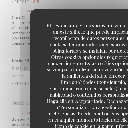
/ PRECIO
:
3
/5
La Lorraine
ha respondido a su opinión
Cher Charles, Merci d'avoir pris le temps de partager votre
ressenti. Nous sommes sincèrement désolés que votre
El restaurante y sus socios utilizan c
visite n'ait pas été à la hauteur de vos attentes. Vos
en este sitio, lo que puede implicar
remarques sont précieuses et nous les prenons à cœur.
recopilación de datos personales. 
Nous restons à votre disposition pour tout échange
complémentaire. L'équipe de la Brasserie La Lorraine
cookies denominadas «necesarias»
obligatorias y se instalan por defe
Otras cookies opcionales requiere
Karim
M
consentimiento. Estas cookies opcio
sirven para analizar su navegación,
2026-07-17
- 20:30 - INVITADOS 2
la audiencia del sitio, ofrecer
SERVICIO
:
5
/5
AMBIENTE
:
4
/5
MENÚ
:
4
/5
CALIDAD
funcionalidades (por ejemplo,
/ PRECIO
:
3
/5
relacionadas con redes sociales) o m
publicidad o contenidos personaliz
Haga clic en 'Aceptar todo', 'Rechazar
Qualité des plats, cadre et amabilité de l’équipe
o 'Personalizar' para gestionar s
La Lorraine
ha respondido a su opinión
preferencias. Puede cambiar sus op
en cualquier momento haciendo clic 
Bonjour Karim, Merci pour ce retour ! Nous sommes ravis
que notre équipe et l'ambiance vous aient plu. Votre
icono de cookie en la parte inferi