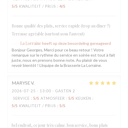
5
/5
KWALITEIT / PRIJS
:
4
/5
Bonne qualité des plats, service rapide (trop au dîner ?)
Terrasse agréable (surtout sous l'auvent)
La Lorraine
heeft op deze beoordeling gereageerd
Bonjour Georges, Merci pour ce beau retour ! Votre
remarque sur le rythme du service en soirée est tout à fait
juste, nous en prenons bonne note. Au plaisir de vous
revoir bientôt ! L'équipe de la Brasserie La Lorraine.
MARYSE
V
2026-07-25
- 13:00 - GASTEN 2
SERVICE
:
5
/5
ATMOSFEER
:
5
/5
KEUKEN
:
5
/5
KWALITEIT / PRIJS
:
5
/5
bel endroit, ce jour très calme. bon service, bons plats