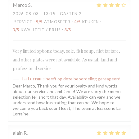
Marco
S
2026-08-03
- 13:15 - GASTEN 2
SERVICE
:
5
/5
ATMOSFEER
:
4
/5
KEUKEN
:
3
/5
KWALITEIT / PRIJS
:
3
/5
Very limited options: today, sole, fish soup, filet tartare,
and other plates were not available. As usual, kind and
professional service
La Lorraine
heeft op deze beoordeling gereageerd
Dear Marco, Thank you for your loyalty and kind words
about our service and ambiance! We are sorry the menu
selection fell short that day. Availability can vary, and we
understand how frustrating that can be. We hope to
welcome you back soon! Best, The team at Brasserie La
Lorraine.
alain
R