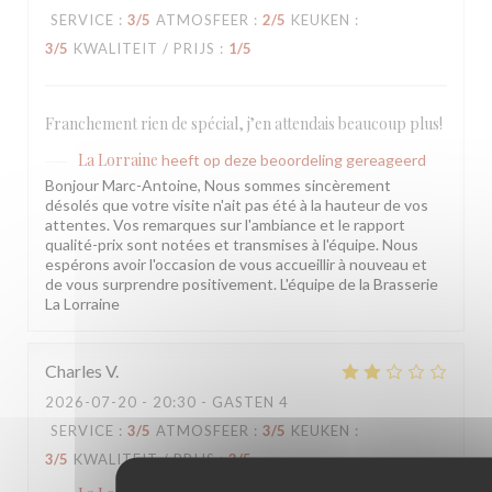
SERVICE
:
3
/5
ATMOSFEER
:
2
/5
KEUKEN
:
3
/5
KWALITEIT / PRIJS
:
1
/5
Franchement rien de spécial, j’en attendais beaucoup plus!
La Lorraine
heeft op deze beoordeling gereageerd
Bonjour Marc-Antoine, Nous sommes sincèrement
désolés que votre visite n'ait pas été à la hauteur de vos
attentes. Vos remarques sur l'ambiance et le rapport
qualité-prix sont notées et transmises à l'équipe. Nous
espérons avoir l'occasion de vous accueillir à nouveau et
de vous surprendre positivement. L'équipe de la Brasserie
La Lorraine
Charles
V
2026-07-20
- 20:30 - GASTEN 4
SERVICE
:
3
/5
ATMOSFEER
:
3
/5
KEUKEN
:
3
/5
KWALITEIT / PRIJS
:
3
/5