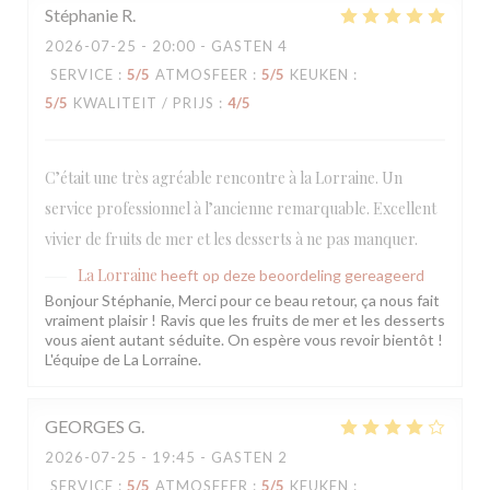
Stéphanie
R
2026-07-25
- 20:00 - GASTEN 4
SERVICE
:
5
/5
ATMOSFEER
:
5
/5
KEUKEN
:
5
/5
KWALITEIT / PRIJS
:
4
/5
C’était une très agréable rencontre à la Lorraine. Un
service professionnel à l’ancienne remarquable. Excellent
vivier de fruits de mer et les desserts à ne pas manquer.
La Lorraine
heeft op deze beoordeling gereageerd
Bonjour Stéphanie, Merci pour ce beau retour, ça nous fait
vraiment plaisir ! Ravis que les fruits de mer et les desserts
vous aient autant séduite. On espère vous revoir bientôt !
L'équipe de La Lorraine.
GEORGES
G
2026-07-25
- 19:45 - GASTEN 2
SERVICE
:
5
/5
ATMOSFEER
:
5
/5
KEUKEN
: