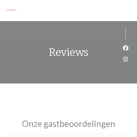
Cookies beheer paneel
Reviews
Face
Inst
Onze gastbeoordelingen