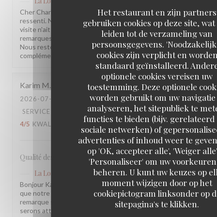
La Lorraine
heeft op deze beoordeling gereageerd
Het restaurant en zijn partners
Cher Charles, Merci d'avoir pris le temps de partager votre
ressenti. Nous sommes sincèrement désolés que votre
gebruiken cookies op deze site, wat
visite n'ait pas été à la hauteur de vos attentes. Vos
leiden tot de verzameling van
remarques sont précieuses et nous les prenons à cœur.
persoonsgegevens. 'Noodzakelijk
Nous restons à votre disposition pour tout échange
cookies zijn verplicht en worde
complémentaire. L'équipe de la Brasserie La Lorraine
standaard geïnstalleerd. Ander
optionele cookies vereisen uw
Karim
M
toestemming. Deze optionele cook
worden gebruikt om uw navigatie 
2026-07-17
- 20:30 - GASTEN 2
analyseren, het sitepubliek te met
SERVICE
:
5
/5
ATMOSFEER
:
4
/5
KEUKEN
:
functies te bieden (bijv. gerelateerd
4
/5
KWALITEIT / PRIJS
:
3
/5
sociale netwerken) of gepersonalis
advertenties of inhoud weer te geven
op 'OK, accepteer alle', 'Weiger alle'
Qualité des plats, cadre et amabilité de l’équipe
'Personaliseer' om uw voorkeuren
beheren. U kunt uw keuzes op el
La Lorraine
heeft op deze beoordeling gereageerd
moment wijzigen door op het
Bonjour Karim, Merci pour ce retour ! Nous sommes ravis
cookiepictogram linksonder op d
que notre équipe et l'ambiance vous aient plu. Votre
remarque sur le rapport qualité-prix est notée, nous y
sitepagina's te klikken.
serons attentifs. À très bientôt !