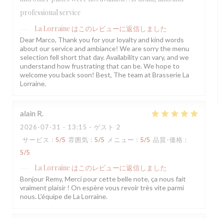
professional service
La Lorraine
はこのレビューに返信しました
Dear Marco, Thank you for your loyalty and kind words
about our service and ambiance! We are sorry the menu
selection fell short that day. Availability can vary, and we
understand how frustrating that can be. We hope to
welcome you back soon! Best, The team at Brasserie La
Lorraine.
alain
R
2026-07-31
- 13:15 - ゲスト 2
サービス
:
5
/5
雰囲気
:
5
/5
メニュー
:
5
/5
品質-価格
:
5
/5
La Lorraine
はこのレビューに返信しました
Bonjour Remy, Merci pour cette belle note, ça nous fait
vraiment plaisir ! On espère vous revoir très vite parmi
nous. L'équipe de La Lorraine.