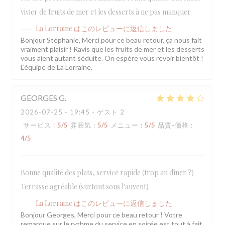
vivier de fruits de mer et les desserts à ne pas manquer.
La Lorraine
はこのレビューに返信しました
Bonjour Stéphanie, Merci pour ce beau retour, ça nous fait
vraiment plaisir ! Ravis que les fruits de mer et les desserts
vous aient autant séduite. On espère vous revoir bientôt !
L'équipe de La Lorraine.
GEORGES
G
2026-07-25
- 19:45 - ゲスト 2
サービス
:
5
/5
雰囲気
:
5
/5
メニュー
:
5
/5
品質-価格
:
4
/5
Bonne qualité des plats, service rapide (trop au dîner ?)
Terrasse agréable (surtout sous l'auvent)
La Lorraine
はこのレビューに返信しました
Bonjour Georges, Merci pour ce beau retour ! Votre
remarque sur le rythme du service en soirée est tout à fait