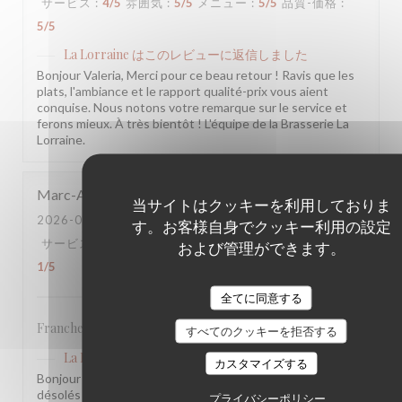
サービス
:
4
/5
雰囲気
:
5
/5
メニュー
:
5
/5
品質-価格
:
5
/5
La Lorraine
はこのレビューに返信しました
Bonjour Valeria, Merci pour ce beau retour ! Ravis que les
plats, l'ambiance et le rapport qualité-prix vous aient
conquise. Nous notons votre remarque sur le service et
ferons mieux. À très bientôt ! L'équipe de la Brasserie La
Lorraine.
Marc-Antoine
V
当サイトはクッキーを利用しておりま
2026-07-21
- 19:30 - ゲスト 2
す。お客様自身でクッキー利用の設定
サービス
:
3
/5
雰囲気
:
2
/5
メニュー
:
3
/5
品質-価格
:
および管理ができます。
1
/5
全てに同意する
Franchement rien de spécial, j’en attendais beaucoup plus!
すべてのクッキーを拒否する
La Lorraine
はこのレビューに返信しました
カスタマイズする
Bonjour Marc-Antoine, Nous sommes sincèrement
désolés que votre visite n'ait pas été à la hauteur de vos
プライバシーポリシー