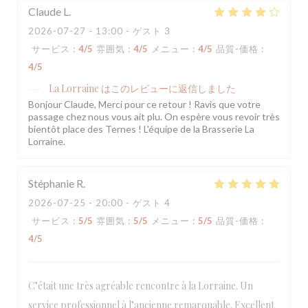
Claude
L
2026-07-27
- 13:00 - ゲスト 3
サービス
:
4
/5
雰囲気
:
4
/5
メニュー
:
4
/5
品質-価格
:
4
/5
La Lorraine
はこのレビューに返信しました
Bonjour Claude, Merci pour ce retour ! Ravis que votre
passage chez nous vous ait plu. On espère vous revoir très
bientôt place des Ternes ! L'équipe de la Brasserie La
Lorraine.
Stéphanie
R
2026-07-25
- 20:00 - ゲスト 4
サービス
:
5
/5
雰囲気
:
5
/5
メニュー
:
5
/5
品質-価格
:
4
/5
C’était une très agréable rencontre à la Lorraine. Un
service professionnel à l’ancienne remarquable. Excellent