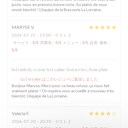
juste, nous en prenons bonne note. Au plaisir de vous
revoir bientôt ! L'équipe de la Brasserie La Lorraine.
MARYSE
V
2026-07-25
- 13:00 - ゲスト 2
サービス
:
5
/5
雰囲気
:
5
/5
メニュー
:
5
/5
品質-価格
:
5
/5
bel endroit, ce jour très calme. bon service, bons plats
La Lorraine
はこのレビューに返信しました
Bonjour Maryse, Merci pour ce beau retour, ça nous fait
vraiment plaisir ! On espère vous accueillir à nouveau très
bientôt. L'équipe de La Lorraine.
Valeria
F
2026-07-20
- 20:30 - ゲスト 2