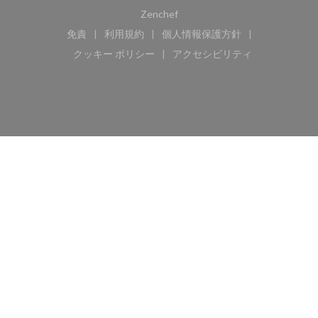
((新しいウィンドウで開きます))
Zenchef
免責
利用規約
個人情報保護方針
((新しいウィンドウで開きます))
((新しいウィンドウで開きます))
((新しいウィンドウで開き
クッキー ポリシー
アクセシビリティ
((新しいウィンドウで開きます))
((新しいウィンドウで開