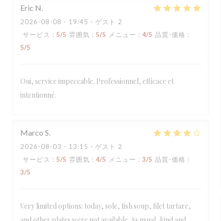
Eric
N
2026-08-08
- 19:45 - ゲスト 2
サービス
:
5
/5
雰囲気
:
5
/5
メニュー
:
4
/5
品質-価格
:
5
/5
Oui, service impeccable. Professionnel, efficace et
intentionné.
Marco
S
2026-08-03
- 13:15 - ゲスト 2
サービス
:
5
/5
雰囲気
:
4
/5
メニュー
:
3
/5
品質-価格
:
3
/5
Very limited options: today, sole, fish soup, filet tartare,
and other plates were not available. As usual, kind and