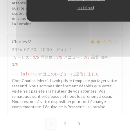
attentes. Vos remarques sur l'ambiance et le rapport
undefined
qualité-prix sont notées et transmises à l'équipe. Nous
espérons avoir l'occasion de vous accueillir à nouveau et
de vous surprendre positivement. L'équipe de la Brasserie
La Lorraine
Charles
V
2026-07-20
- 20:30 - ゲスト 4
サービス
:
3
/5
雰囲気
:
3
/5
メニュー
:
3
/5
品質-価格
:
3
/5
La Lorraine
はこのレビューに返信しました
Cher Charles, Merci d'avoir pris le temps de partager votre
ressenti. Nous sommes sincèrement désolés que votre
visite n'ait pas été à la hauteur de vos attentes. Vos
remarques sont précieuses et nous les prenons à cœur.
Nous restons à votre disposition pour tout échange
complémentaire. L'équipe de la Brasserie La Lorraine
1
2
3