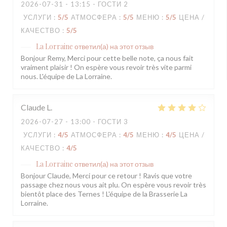
2026-07-31
- 13:15 - ГОСТИ 2
УСЛУГИ
:
5
/5
АТМОСФЕРА
:
5
/5
МЕНЮ
:
5
/5
ЦЕНА /
КАЧЕСТВО
:
5
/5
La Lorraine
ответил(а) на этот отзыв
Bonjour Remy, Merci pour cette belle note, ça nous fait
vraiment plaisir ! On espère vous revoir très vite parmi
nous. L'équipe de La Lorraine.
Claude
L
2026-07-27
- 13:00 - ГОСТИ 3
УСЛУГИ
:
4
/5
АТМОСФЕРА
:
4
/5
МЕНЮ
:
4
/5
ЦЕНА /
КАЧЕСТВО
:
4
/5
La Lorraine
ответил(а) на этот отзыв
Bonjour Claude, Merci pour ce retour ! Ravis que votre
passage chez nous vous ait plu. On espère vous revoir très
bientôt place des Ternes ! L'équipe de la Brasserie La
Lorraine.