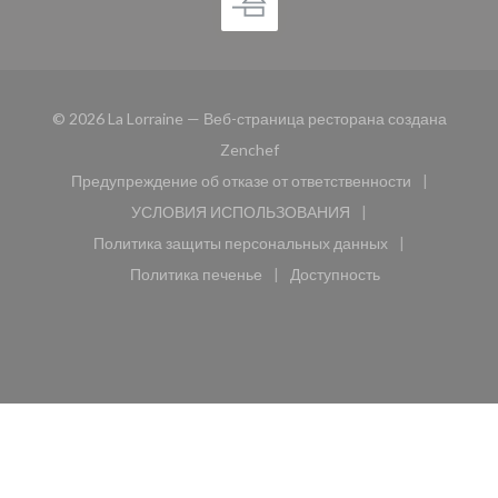
© 2026 La Lorraine — Веб-страница ресторана создана
((открывается в новом окне))
Zenchef
Предупреждение об отказе от ответственности
((открывается в новом окне))
УСЛОВИЯ ИСПОЛЬЗОВАНИЯ
((открывается в новом окне))
Политика защиты персональных данных
((открывается в новом окне))
Политика печенье
Доступность
((открывается в новом окне))
((открывается в новом 