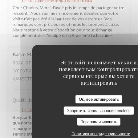
La Lorraine
ответил(а) на этот отзыв
Cher Charles, Merci d'avoir pris le temps de partager votre
ressenti. Nous sommes sincèrement désolés que votre
visite n'ait pas été à la hauteur de vos attentes. Vos
remarques sont précieuses et nous les prenons à cœur.
Nous restons à votre disposition pour tout échange
complémentaire. L'équipe de la Brasserie La Lorraine
Karim
M
Этот сайт использует кукис и
2026-07-17
- 20:30 - ГОСТИ 2
позволяет вам контролироват
УСЛУГИ
:
5
/5
АТМОСФЕРА
:
4
/5
МЕНЮ
:
4
/5
ЦЕНА /
сервисы которые вы хотите
КАЧЕСТВО
:
3
/5
активировать
Ок, все активировать
Qualité des plats, cadre et amabilité de l’équipe
La Lorraine
ответил(а) на этот отзыв
Запретить использование cookies
Bonjour Karim, Merci pour ce retour ! Nous sommes ravis
Персонализировать
que notre équipe et l'ambiance vous aient plu. Votre
remarque sur le rapport qualité-prix est notée, nous y
serons attentifs. À très bientôt !
Политика конфиденциальности