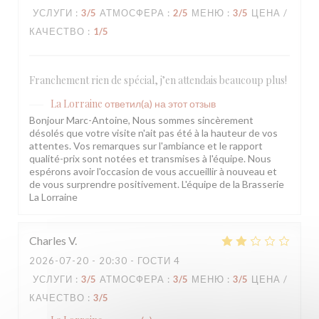
УСЛУГИ
:
3
/5
АТМОСФЕРА
:
2
/5
МЕНЮ
:
3
/5
ЦЕНА /
КАЧЕСТВО
:
1
/5
Franchement rien de spécial, j’en attendais beaucoup plus!
La Lorraine
ответил(а) на этот отзыв
Bonjour Marc-Antoine, Nous sommes sincèrement
désolés que votre visite n'ait pas été à la hauteur de vos
attentes. Vos remarques sur l'ambiance et le rapport
qualité-prix sont notées et transmises à l'équipe. Nous
espérons avoir l'occasion de vous accueillir à nouveau et
de vous surprendre positivement. L'équipe de la Brasserie
La Lorraine
Charles
V
2026-07-20
- 20:30 - ГОСТИ 4
УСЛУГИ
:
3
/5
АТМОСФЕРА
:
3
/5
МЕНЮ
:
3
/5
ЦЕНА /
КАЧЕСТВО
:
3
/5