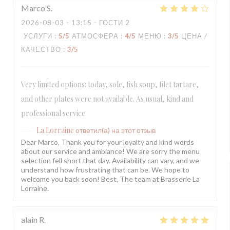
Marco
S
2026-08-03
- 13:15 - ГОСТИ 2
УСЛУГИ
:
5
/5
АТМОСФЕРА
:
4
/5
МЕНЮ
:
3
/5
ЦЕНА /
КАЧЕСТВО
:
3
/5
Very limited options: today, sole, fish soup, filet tartare,
and other plates were not available. As usual, kind and
professional service
La Lorraine
ответил(а) на этот отзыв
Dear Marco, Thank you for your loyalty and kind words
about our service and ambiance! We are sorry the menu
selection fell short that day. Availability can vary, and we
understand how frustrating that can be. We hope to
welcome you back soon! Best, The team at Brasserie La
Lorraine.
alain
R