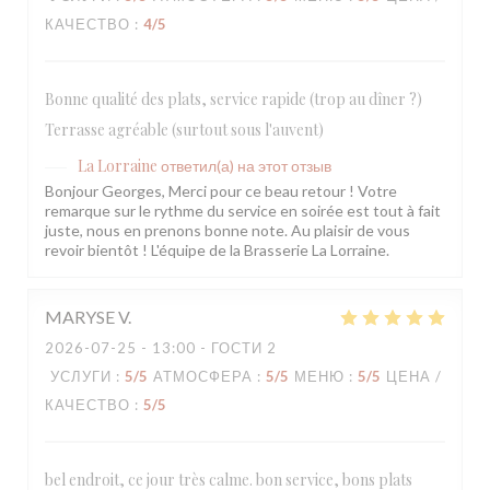
КАЧЕСТВО
:
4
/5
Bonne qualité des plats, service rapide (trop au dîner ?)
Terrasse agréable (surtout sous l'auvent)
La Lorraine
ответил(а) на этот отзыв
Bonjour Georges, Merci pour ce beau retour ! Votre
remarque sur le rythme du service en soirée est tout à fait
juste, nous en prenons bonne note. Au plaisir de vous
revoir bientôt ! L'équipe de la Brasserie La Lorraine.
MARYSE
V
2026-07-25
- 13:00 - ГОСТИ 2
УСЛУГИ
:
5
/5
АТМОСФЕРА
:
5
/5
МЕНЮ
:
5
/5
ЦЕНА /
КАЧЕСТВО
:
5
/5
bel endroit, ce jour très calme. bon service, bons plats