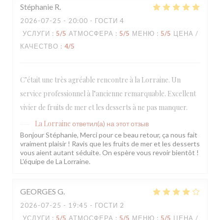
Stéphanie
R
2026-07-25
- 20:00 - ГОСТИ 4
УСЛУГИ
:
5
/5
АТМОСФЕРА
:
5
/5
МЕНЮ
:
5
/5
ЦЕНА /
КАЧЕСТВО
:
4
/5
C’était une très agréable rencontre à la Lorraine. Un
service professionnel à l’ancienne remarquable. Excellent
vivier de fruits de mer et les desserts à ne pas manquer.
La Lorraine
ответил(а) на этот отзыв
Bonjour Stéphanie, Merci pour ce beau retour, ça nous fait
vraiment plaisir ! Ravis que les fruits de mer et les desserts
vous aient autant séduite. On espère vous revoir bientôt !
L'équipe de La Lorraine.
GEORGES
G
2026-07-25
- 19:45 - ГОСТИ 2
УСЛУГИ
:
5
/5
АТМОСФЕРА
:
5
/5
МЕНЮ
:
5
/5
ЦЕНА /