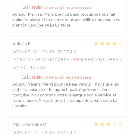
La Lorraine
ответил(а) на этот отзыв
Bonjour Maryse, Merci pour ce beau retour, ça nous fait
vraiment plaisir ! On espère vous accueillir à nouveau très
bientôt. L'équipe de La Lorraine.
Valeria
F
2026-07-20
- 20:30 - ГОСТИ 2
УСЛУГИ
:
4
/5
АТМОСФЕРА
:
5
/5
МЕНЮ
:
5
/5
ЦЕНА /
КАЧЕСТВО
:
5
/5
La Lorraine
ответил(а) на этот отзыв
Bonjour Valeria, Merci pour ce beau retour ! Ravis que les
plats, l'ambiance et le rapport qualité-prix vous aient
conquise. Nous notons votre remarque sur le service et
ferons mieux. À très bientôt ! L'équipe de la Brasserie La
Lorraine.
Marc-Antoine
V
2026-07-21
- 19:30 - ГОСТИ 2