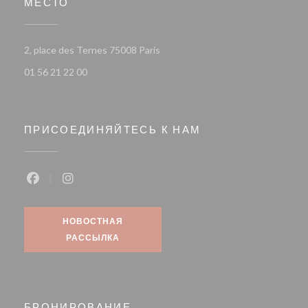
МЕСТО
((открывается в новом окне))
2, place des Ternes 75008 Paris
01 56 21 22 00
ПРИСОЕДИНЯЙТЕСЬ К НАМ
Facebook ((открывается в новом окне))
Instagram ((открывается в новом окне))
НОВОСТНАЯ
РАССЫЛКА
БРОНИРОВАНИЕ