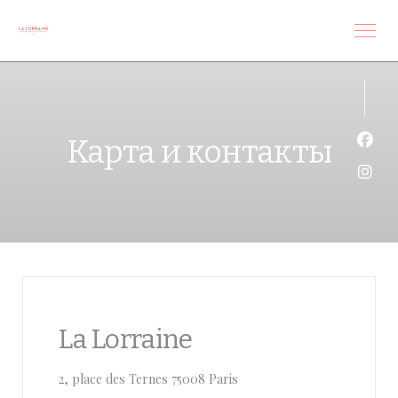
Панель управления cookies
Карта и контакты
Face
Inst
La Lorraine
((открывается в новом окн
2, place des Ternes 75008 Paris