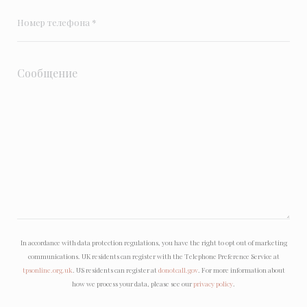
In accordance with data protection regulations, you have the right to opt out of marketing
communications. UK residents can register with the Telephone Preference Service at
tpsonline.org.uk
. US residents can register at
donotcall.gov
. For more information about
how we process your data, please see our
privacy policy
.