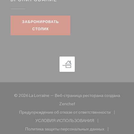
ЗАБРОНИРОВАТЬ
СТОЛИК
© 2026 La Lorraine — Веб-страница ресторана создана
((открывается в новом окне))
Zenchef
Предупреждение об отказе от ответственности
((открывается в новом окне))
УСЛОВИЯ ИСПОЛЬЗОВАНИЯ
((открывается в новом окне))
Политика защиты персональных данных
((открывается в новом окне))