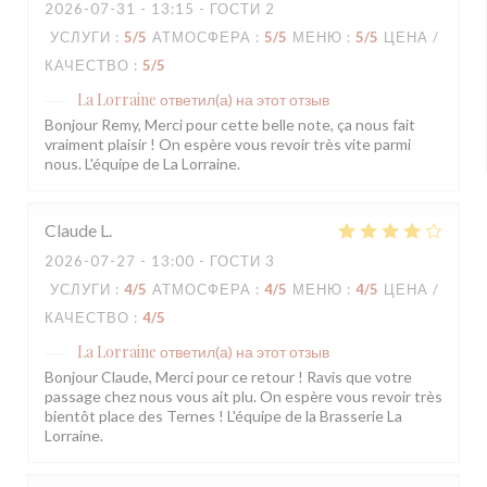
2026-07-31
- 13:15 - ГОСТИ 2
УСЛУГИ
:
5
/5
АТМОСФЕРА
:
5
/5
МЕНЮ
:
5
/5
ЦЕНА /
КАЧЕСТВО
:
5
/5
La Lorraine
ответил(а) на этот отзыв
Bonjour Remy, Merci pour cette belle note, ça nous fait
vraiment plaisir ! On espère vous revoir très vite parmi
nous. L'équipe de La Lorraine.
Claude
L
2026-07-27
- 13:00 - ГОСТИ 3
УСЛУГИ
:
4
/5
АТМОСФЕРА
:
4
/5
МЕНЮ
:
4
/5
ЦЕНА /
КАЧЕСТВО
:
4
/5
La Lorraine
ответил(а) на этот отзыв
Bonjour Claude, Merci pour ce retour ! Ravis que votre
passage chez nous vous ait plu. On espère vous revoir très
bientôt place des Ternes ! L'équipe de la Brasserie La
Lorraine.