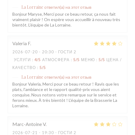
La Lorraine
ответил(а) на этот отзыв
Bonjour Maryse, Merci pour ce beau retour, ça nous fait
vraiment plaisir ! On espère vous accueillir à nouveau très
bientôt. L'équipe de La Lorraine.
Valeria
F
2026-07-20
- 20:30 - ГОСТИ 2
УСЛУГИ
:
4
/5
АТМОСФЕРА
:
5
/5
МЕНЮ
:
5
/5
ЦЕНА /
КАЧЕСТВО
:
5
/5
La Lorraine
ответил(а) на этот отзыв
Bonjour Valeria, Merci pour ce beau retour ! Ravis que les
plats, l'ambiance et le rapport qualité-prix vous aient
conquise. Nous notons votre remarque sur le service et
ferons mieux. À très bientôt ! L'équipe de la Brasserie La
Lorraine.
Marc-Antoine
V
2026-07-21
- 19:30 - ГОСТИ 2