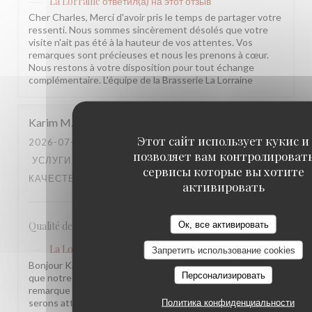
La Lorraine
ответил(а) на этот отзыв
Cher Charles, Merci d'avoir pris le temps de partager votre
ressenti. Nous sommes sincèrement désolés que votre
visite n'ait pas été à la hauteur de vos attentes. Vos
remarques sont précieuses et nous les prenons à cœur.
Nous restons à votre disposition pour tout échange
complémentaire. L'équipe de la Brasserie La Lorraine
Karim
M
Этот сайт использует кукис и
2026-07-17
- 20:30 - ГОСТИ 2
позволяет вам контролироват
УСЛУГИ
:
5
/5
АТМОСФЕРА
:
4
/5
МЕНЮ
:
4
/5
ЦЕНА /
сервисы которые вы хотите
КАЧЕСТВО
:
3
/5
активировать
Ок, все активировать
Qualité des plats, cadre et amabilité de l’équipe
La Lorraine
ответил(а) на этот отзыв
Запретить использование cookies
Bonjour Karim, Merci pour ce retour ! Nous sommes ravis
Персонализировать
que notre équipe et l'ambiance vous aient plu. Votre
remarque sur le rapport qualité-prix est notée, nous y
serons attentifs. À très bientôt !
Политика конфиденциальности