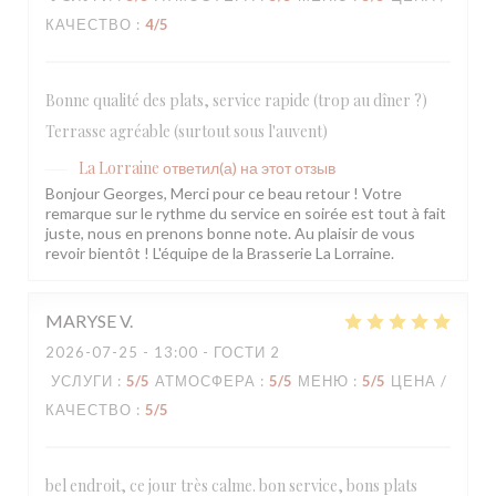
КАЧЕСТВО
:
4
/5
Bonne qualité des plats, service rapide (trop au dîner ?)
Terrasse agréable (surtout sous l'auvent)
La Lorraine
ответил(а) на этот отзыв
Bonjour Georges, Merci pour ce beau retour ! Votre
remarque sur le rythme du service en soirée est tout à fait
juste, nous en prenons bonne note. Au plaisir de vous
revoir bientôt ! L'équipe de la Brasserie La Lorraine.
MARYSE
V
2026-07-25
- 13:00 - ГОСТИ 2
УСЛУГИ
:
5
/5
АТМОСФЕРА
:
5
/5
МЕНЮ
:
5
/5
ЦЕНА /
КАЧЕСТВО
:
5
/5
bel endroit, ce jour très calme. bon service, bons plats