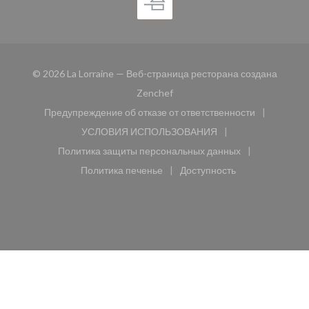
© 2026 La Lorraine — Веб-страница ресторана создана
((открывается в новом окне))
Zenchef
Предупреждение об отказе от ответственности
((открывается в новом окне))
УСЛОВИЯ ИСПОЛЬЗОВАНИЯ
((открывается в новом окне))
Политика защиты персональных данных
((открывается в новом окне))
Политика печенье
Доступность
((открывается в новом окне))
((открывается в новом 