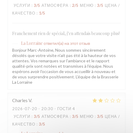
УСЛУГИ
:
3
/5
АТМОСФЕРА
:
2
/5
МЕНЮ
:
3
/5
ЦЕНА /
КАЧЕСТВО
:
1
/5
Franchement rien de spécial, j’en attendais beaucoup plus!
La Lorraine
ответил(а) на этот отзыв
Bonjour Marc-Antoine, Nous sommes sincèrement
désolés que votre visite n'ait pas été à la hauteur de vos
attentes. Vos remarques sur l'ambiance et le rapport
qualité-prix sont notées et transmises à l'équipe. Nous
espérons avoir l'occasion de vous accueillir à nouveau et
de vous surprendre positivement. L'équipe de la Brasserie
La Lorraine
Charles
V
2026-07-20
- 20:30 - ГОСТИ 4
УСЛУГИ
:
3
/5
АТМОСФЕРА
:
3
/5
МЕНЮ
:
3
/5
ЦЕНА /
КАЧЕСТВО
:
3
/5