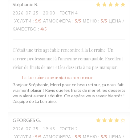
Stéphanie
R
2026-07-25
- 20:00 - ГОСТИ 4
УСЛУГИ
:
5
/5
АТМОСФЕРА
:
5
/5
МЕНЮ
:
5
/5
ЦЕНА /
КАЧЕСТВО
:
4
/5
C’était une très agréable rencontre à la Lorraine. Un
service professionnel à l’ancienne remarquable. Excellent
vivier de fruits de mer et les desserts à ne pas manquer.
La Lorraine
ответил(а) на этот отзыв
Bonjour Stéphanie, Merci pour ce beau retour, ça nous fait
vraiment plaisir ! Ravis que les fruits de mer et les desserts
vous aient autant séduite. On espère vous revoir bientôt !
L'équipe de La Lorraine.
GEORGES
G
2026-07-25
- 19:45 - ГОСТИ 2
УСЛУГИ
:
5
/5
АТМОСФЕРА
:
5
/5
МЕНЮ
:
5
/5
ЦЕНА /