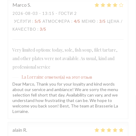
Marco
S
2026-08-03
- 13:15 - ГОСТИ 2
УСЛУГИ
:
5
/5
АТМОСФЕРА
:
4
/5
МЕНЮ
:
3
/5
ЦЕНА /
КАЧЕСТВО
:
3
/5
Very limited options: today, sole, fish soup, filet tartare,
and other plates were not available. As usual, kind and
professional service
La Lorraine
ответил(а) на этот отзыв
Dear Marco, Thank you for your loyalty and kind words
about our service and ambiance! We are sorry the menu
selection fell short that day. Availability can vary, and we
understand how frustrating that can be. We hope to
welcome you back soon! Best, The team at Brasserie La
Lorraine.
alain
R