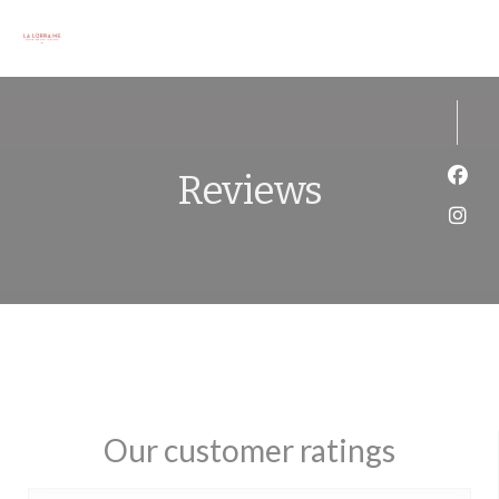
Personalizing your cookie choices
Reviews
Face
Inst
Our customer ratings