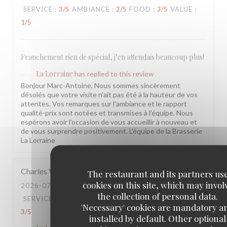
SERVICE
:
3
/5
AMBIANCE
:
2
/5
FOOD
:
3
/5
VALUE
:
1
/5
Franchement rien de spécial, j’en attendais beaucoup plus!
La Lorraine
has replied to this review
Bonjour Marc-Antoine, Nous sommes sincèrement
désolés que votre visite n'ait pas été à la hauteur de vos
attentes. Vos remarques sur l'ambiance et le rapport
qualité-prix sont notées et transmises à l'équipe. Nous
espérons avoir l'occasion de vous accueillir à nouveau et
de vous surprendre positivement. L'équipe de la Brasserie
La Lorraine
Charles
V
The restaurant and its partners us
cookies on this site, which may invol
2026-07-20
- 20:30 - GUESTS 4
the collection of personal data.
SERVICE
:
3
/5
AMBIANCE
:
3
/5
FOOD
:
3
/5
VALUE
:
'Necessary' cookies are mandatory a
3
/5
installed by default. Other optional