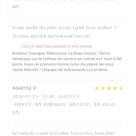
4
/5
Bonne qualité des plats, service rapide (trop au dîner ?)
Terrasse agréable (surtout sous l'auvent)
La Lorraine
has replied to this review
Bonjour Georges, Merci pour ce beau retour ! Votre
remarque sur le rythme du service en soirée est tout à fait
juste, nous en prenons bonne note. Au plaisir de vous
revoir bientôt ! L'équipe de la Brasserie La Lorraine.
MARYSE
V
2026-07-25
- 13:00 - GUESTS 2
SERVICE
:
5
/5
AMBIANCE
:
5
/5
FOOD
:
5
/5
VALUE
:
5
/5
bel endroit, ce jour très calme. bon service, bons plats