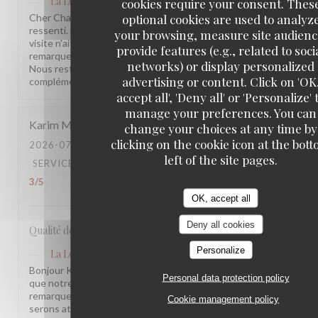
La Lorraine
has replied to this review
cookies require your consent. Thes
optional cookies are used to analyz
Cher Charles, Merci d'avoir pris le temps de partager votre
ressenti. Nous sommes sincèrement désolés que votre
your browsing, measure site audienc
visite n'ait pas été à la hauteur de vos attentes. Vos
provide features (e.g., related to soci
remarques sont précieuses et nous les prenons à cœur.
networks) or display personalized
Nous restons à votre disposition pour tout échange
advertising or content. Click on 'OK
complémentaire. L'équipe de la Brasserie La Lorraine
accept all', 'Deny all' or 'Personalize' 
manage your preferences. You can
Karim
M
change your choices at any time by
clicking on the cookie icon at the bot
2026-07-17
- 20:30 - GUESTS 2
left of the site pages.
SERVICE
:
5
/5
AMBIANCE
:
4
/5
FOOD
:
4
/5
VALUE
:
3
/5
OK, accept all
Deny all cookies
Qualité des plats, cadre et amabilité de l’équipe
Personalize
La Lorraine
has replied to this review
Bonjour Karim, Merci pour ce retour ! Nous sommes ravis
Personal data protection policy
que notre équipe et l'ambiance vous aient plu. Votre
remarque sur le rapport qualité-prix est notée, nous y
Cookie management policy
serons attentifs. À très bientôt !