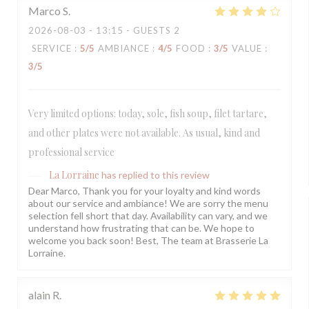
Marco
S
2026-08-03
- 13:15 - GUESTS 2
SERVICE
:
5
/5
AMBIANCE
:
4
/5
FOOD
:
3
/5
VALUE
:
3
/5
Very limited options: today, sole, fish soup, filet tartare,
and other plates were not available. As usual, kind and
professional service
La Lorraine
has replied to this review
Dear Marco, Thank you for your loyalty and kind words
about our service and ambiance! We are sorry the menu
selection fell short that day. Availability can vary, and we
understand how frustrating that can be. We hope to
welcome you back soon! Best, The team at Brasserie La
Lorraine.
alain
R