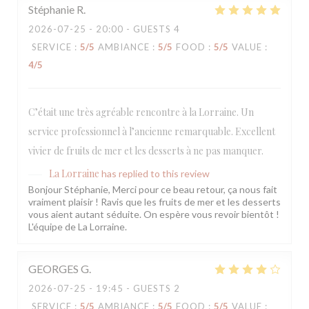
Stéphanie
R
2026-07-25
- 20:00 - GUESTS 4
SERVICE
:
5
/5
AMBIANCE
:
5
/5
FOOD
:
5
/5
VALUE
:
4
/5
C’était une très agréable rencontre à la Lorraine. Un
service professionnel à l’ancienne remarquable. Excellent
vivier de fruits de mer et les desserts à ne pas manquer.
La Lorraine
has replied to this review
Bonjour Stéphanie, Merci pour ce beau retour, ça nous fait
vraiment plaisir ! Ravis que les fruits de mer et les desserts
vous aient autant séduite. On espère vous revoir bientôt !
L'équipe de La Lorraine.
GEORGES
G
2026-07-25
- 19:45 - GUESTS 2
SERVICE
:
5
/5
AMBIANCE
:
5
/5
FOOD
:
5
/5
VALUE
: