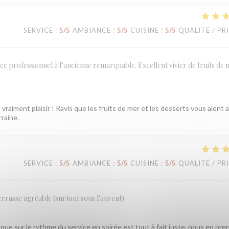
SERVICE
:
5
/5
AMBIANCE
:
5
/5
CUISINE
:
5
/5
QUALITÉ / PR
ce professionnel à l’ancienne remarquable. Excellent vivier de fruits de 
vraiment plaisir ! Ravis que les fruits de mer et les desserts vous aient 
rraine.
SERVICE
:
5
/5
AMBIANCE
:
5
/5
CUISINE
:
5
/5
QUALITÉ / PR
errasse agréable (surtout sous l'auvent)
ue sur le rythme du service en soirée est tout à fait juste, nous en pre