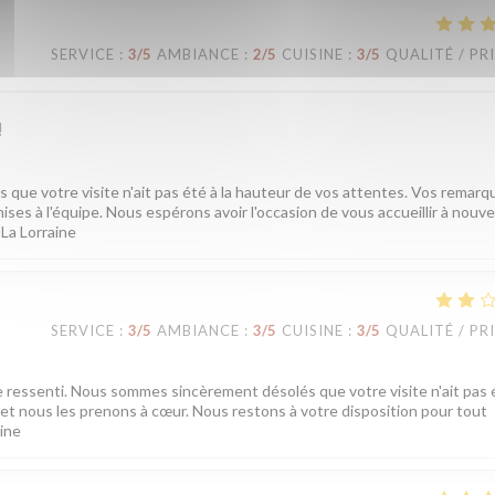
SERVICE
:
3
/5
AMBIANCE
:
2
/5
CUISINE
:
3
/5
QUALITÉ / PR
!
ue votre visite n'ait pas été à la hauteur de vos attentes. Vos remarq
ises à l'équipe. Nous espérons avoir l'occasion de vous accueillir à nouv
 La Lorraine
SERVICE
:
3
/5
AMBIANCE
:
3
/5
CUISINE
:
3
/5
QUALITÉ / PR
e ressenti. Nous sommes sincèrement désolés que votre visite n'ait pas é
t nous les prenons à cœur. Nous restons à votre disposition pour tout
aine