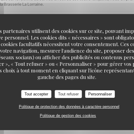
la Brasserie La Lorraine.
s partenaires utilisent des cookies sur ce site, pouvant impl
SERVICE
:
5
/5
AMBIANCE
:
5
/5
CUISINE
:
5
/5
QUALITÉ / PR
 personnel. Les cookies dits « nécessaires » sont obligatoi
 cookies facultatifs nécessitent votre consentement. Ces co
votre navigation, mesurer l'audience du site, proposer des
 réseaux sociaux) ou afficher des publicités ou contenus per
er », « Tout refuser » ou « Personnaliser » pour gérer vos
iment plaisir ! On espère vous accueillir à nouveau très bientôt. L'équip
s choix à tout moment en cliquant sur l'icône représentant
gauche des pages du site.
Tout accepter
Tout refuser
Personnaliser
SERVICE
:
4
/5
AMBIANCE
:
5
/5
CUISINE
:
5
/5
QUALITÉ / PR
Politique de protection des données à caractère personnel
Politique de gestion des cookies
plats, l'ambiance et le rapport qualité-prix vous aient conquise. Nous no
ôt ! L'équipe de la Brasserie La Lorraine.