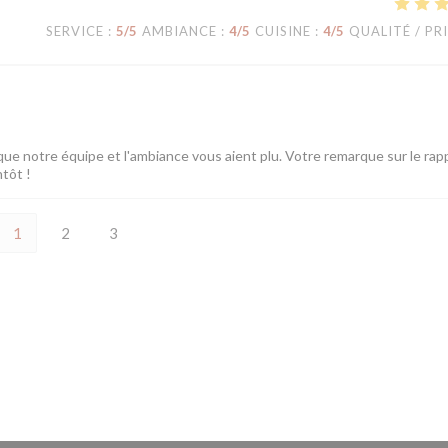
SERVICE
:
5
/5
AMBIANCE
:
4
/5
CUISINE
:
4
/5
QUALITÉ / PR
ue notre équipe et l'ambiance vous aient plu. Votre remarque sur le rap
ntôt !
1
2
3