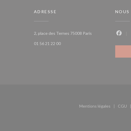
ADRESSE
NOUS
((ouvre une nouvelle 
2, place des Ternes 75008 Paris
Faceb
01 56 21 22 00
Mentions légales
CGU
((ouvre une nouvel
((