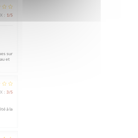
IX
:
1
/5
ues sur
eau et
IX
:
3
/5
té à la