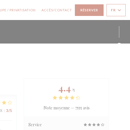
 UNE NOUVELLE FENÊTRE))
((OUVRE UNE NOUVELLE FENÊTRE))
FR
PE / PRIVATISATION
ACCÈS/CONTACT
RÉSERVER
Face
Inst
4.4
/5
Note moyenne —
7555 avis
IX
:
3
/5
Service