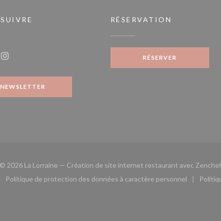
 SUIVRE
RÉSERVATION
fenêtre))
RÉSERVER
ook ((ouvre une nouvelle fenêtre))
Instagram ((ouvre une nouvelle fenêtre))
NEWSLETTER
© 2026 La Lorraine — Création de site internet restaurant avec
Zenche
Politique de protection des données à caractère personnel
Politi
le fenêtre))
ouvre une nouvelle fenêtre))
((ouvre une nouvelle fenêtre))