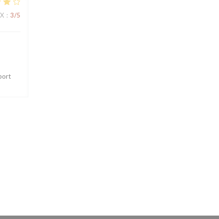
IX
:
3
/5
port