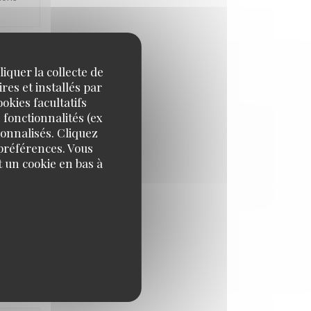
iquer la collecte de
IX
:
5
/5
res et installés par
okies facultatifs
 fonctionnalités (ex
sonnalisés. Cliquez
 préférences. Vous
e de La
 un cookie en bas à
IX
:
5
/5
tons