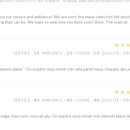
 and other plates were not available. As usual, kind and professional servic
ut our service and ambiance! We are sorry the menu selection fell short
ating that can be. We hope to welcome you back soon! Best, The team at
SERVICE
:
5
/5
AMBIANCE
:
5
/5
CUISINE
:
5
/5
QUALITÉ / PR
iment plaisir ! On espère vous revoir très vite parmi nous. L'équipe de La
SERVICE
:
4
/5
AMBIANCE
:
4
/5
CUISINE
:
4
/5
QUALITÉ / PR
ssage chez nous vous ait plu. On espère vous revoir très bientôt place d