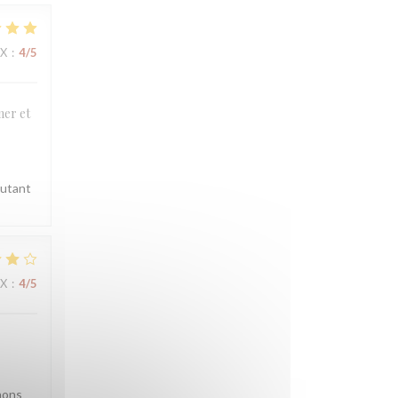
IX
:
4
/5
mer et
autant
IX
:
4
/5
nons