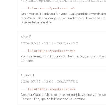
Very limited options: today, sole, fish soup, filet tartare,
La Lorraine
a répondu à cet avis
Dear Marco, Thank you for your loyalty and kind words abo
day. Availability can vary, and we understand how frustr
Brasserie La Lorraine.
alain
R
2026-07-31
- 13:15 - COUVERTS 2
La Lorraine
a répondu à cet avis
Bonjour Remy, Merci pour cette belle note, ça nous fait vra
Lorraine.
Claude
L
2026-07-27
- 13:00 - COUVERTS 3
La Lorraine
a répondu à cet avis
Bonjour Claude, Merci pour ce retour ! Ravis que votre pa
Ternes ! L'équipe de la Brasserie La Lorraine.