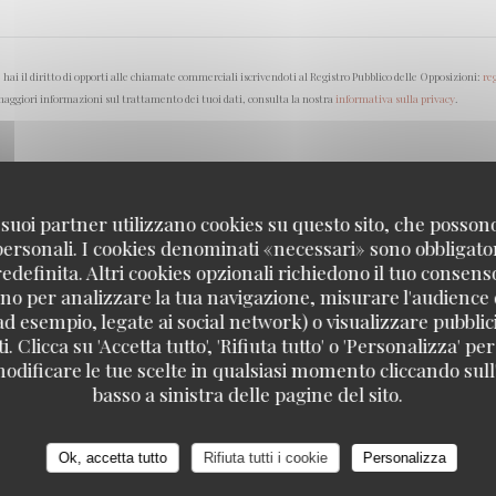
ai il diritto di opporti alle chiamate commerciali iscrivendoti al Registro Pubblico delle Opposizioni:
re
aggiori informazioni sul trattamento dei tuoi dati, consulta la nostra
informativa sulla privacy
.
 i suoi partner utilizzano cookies su questo sito, che posso
 personali. I cookies denominati «necessari» sono obbligatori
definita. Altri cookies opzionali richiedono il tuo consens
no per analizzare la tua navigazione, misurare l'audience d
ad esempio, legate ai social network) o visualizzare pubblic
. Clicca su 'Accetta tutto', 'Rifiuta tutto' o 'Personalizza' per
odificare le tue scelte in qualsiasi momento cliccando sull'
basso a sinistra delle pagine del sito.
 EMPORTER
PARIS
iche
Ok, accetta tutto
Rifiuta tutti i cookie
Personalizza