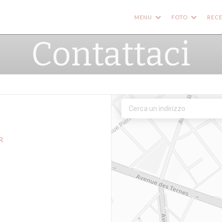
MENU
FOTO
RECE
Contattaci
R
estra))