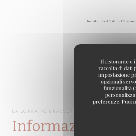
In conformità al Codice del Consumo, h
m
Il ristorante e
raccolta di dati
impostazione pre
opzionali servo
funzionalità (
personalizzati
preferenze. Puoi m
LA LORRAINE
BRASSERIE – FRUITS DE MER A
Informazioni prat