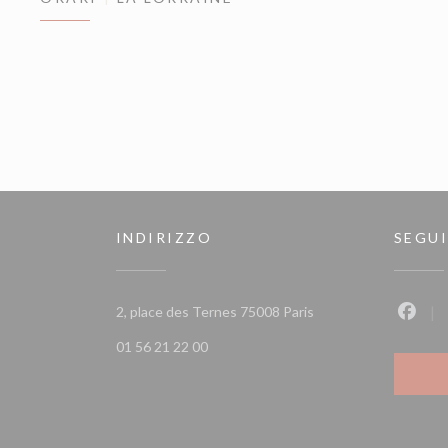
INDIRIZZO
SEGUI
((apre una nuova fines
2, place des Ternes 75008 Paris
Faceb
01 56 21 22 00