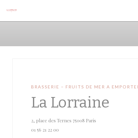
Personalizzazione delle tue scelte sui cookie
BRASSERIE – FRUITS DE MER A EMPORTE
La Lorraine
((apre una nuova fin
2, place des Ternes 75008 Paris
01 56 21 22 00