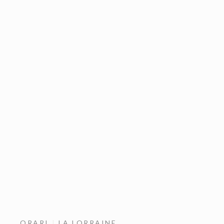
ORARI
LA LORRAINE