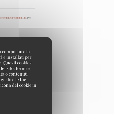
gistrodelleopposizioni.it
. Per
no comportare la
 e installati per
o. Questi cookies
el sito, fornire
ità o contenuti
 gestire le tue
icona del cookie in