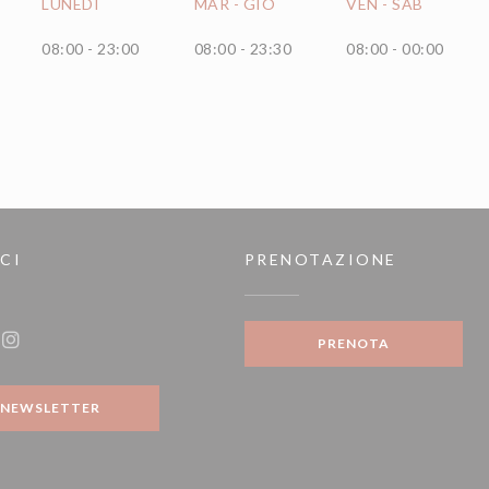
LUNEDI
MAR
-
GIO
VEN
-
SAB
08:00 - 23:00
08:00 - 23:30
08:00 - 00:00
CI
PRENOTAZIONE
tra))
PRENOTA
ook ((apre una nuova finestra))
Instagram ((apre una nuova finestra))
NEWSLETTER