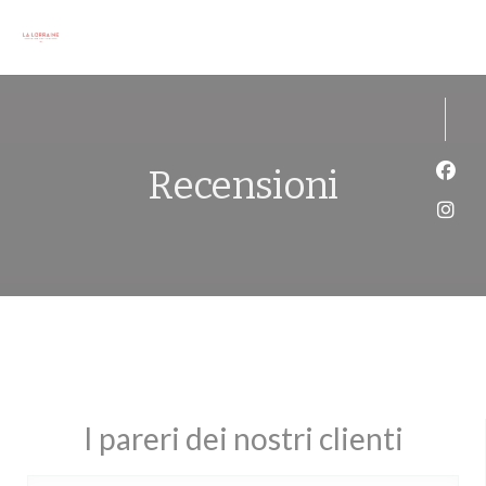
Personalizzazione delle tue scelte sui cookie
Recensioni
Face
Inst
I pareri dei nostri clienti