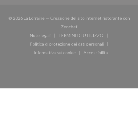
© 2026 La Lorraine — Creazione del sito internet ristorante con
((apre una nuova finestra))
Zenchef
Note legali
TERMINI DI UTILIZZO
((apre una nuova finestra))
((apre una nuova finestra))
Politica di protezione dei dati personali
((apre una nuova finestra))
Informativa sui cookie
Accessibilita
((apre una nuova finestra))
((apre una nuova finest