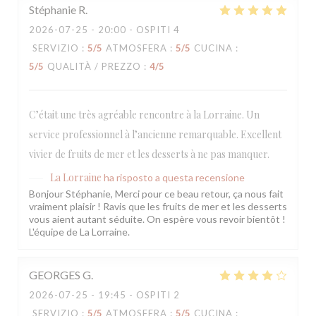
Stéphanie
R
2026-07-25
- 20:00 - OSPITI 4
SERVIZIO
:
5
/5
ATMOSFERA
:
5
/5
CUCINA
:
5
/5
QUALITÀ / PREZZO
:
4
/5
C’était une très agréable rencontre à la Lorraine. Un
service professionnel à l’ancienne remarquable. Excellent
vivier de fruits de mer et les desserts à ne pas manquer.
La Lorraine
ha risposto a questa recensione
Bonjour Stéphanie, Merci pour ce beau retour, ça nous fait
vraiment plaisir ! Ravis que les fruits de mer et les desserts
vous aient autant séduite. On espère vous revoir bientôt !
L'équipe de La Lorraine.
GEORGES
G
2026-07-25
- 19:45 - OSPITI 2
SERVIZIO
:
5
/5
ATMOSFERA
:
5
/5
CUCINA
: