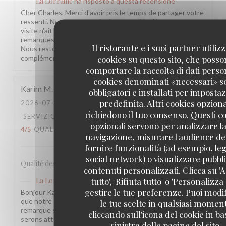
La Lorraine
ha risposto a questa recensione
Cher Charles, Merci d'avoir pris le temps de partager votre
ressenti. Nous sommes sincèrement désolés que votre
visite n'ait pas été à la hauteur de vos attentes. Vos
remarques sont précieuses et nous les prenons à cœur.
Il ristorante e i suoi partner utiliz
Nous restons à votre disposition pour tout échange
cookies su questo sito, che poss
complémentaire. L'équipe de la Brasserie La Lorraine
comportare la raccolta di dati person
cookies denominati «necessari» s
Karim
M
obbligatori e installati per imposta
predefinita. Altri cookies opziona
2026-07-17
- 20:30 - OSPITI 2
richiedono il tuo consenso. Questi c
SERVIZIO
:
5
/5
ATMOSFERA
:
4
/5
CUCINA
:
opzionali servono per analizzare la
4
/5
QUALITÀ / PREZZO
:
3
/5
navigazione, misurare l'audience del
fornire funzionalità (ad esempio, leg
social network) o visualizzare pubbli
Qualité des plats, cadre et amabilité de l’équipe
contenuti personalizzati. Clicca su 'A
tutto', 'Rifiuta tutto' o 'Personalizza
La Lorraine
ha risposto a questa recensione
gestire le tue preferenze. Puoi modi
Bonjour Karim, Merci pour ce retour ! Nous sommes ravis
que notre équipe et l'ambiance vous aient plu. Votre
le tue scelte in qualsiasi momen
remarque sur le rapport qualité-prix est notée, nous y
cliccando sull'icona del cookie in ba
serons attentifs. À très bientôt !
sinistra delle pagine del sito.