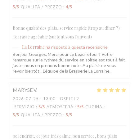
5
/5
QUALITÀ / PREZZO
:
4
/5
Bonne qualité des plats, service rapide (trop au dîner ?)
Terrasse agréable (surtout sous l'auvent)
La Lorraine
ha risposto a questa recensione
Bonjour Georges, Merci pour ce beau retour ! Votre
remarque sur le rythme du service en soirée est tout à fait
juste, nous en prenons bonne note. Au plaisir de vous
revoir bientôt ! L'équipe de la Brasserie La Lorraine.
MARYSE
V
2026-07-25
- 13:00 - OSPITI 2
SERVIZIO
:
5
/5
ATMOSFERA
:
5
/5
CUCINA
:
5
/5
QUALITÀ / PREZZO
:
5
/5
bel endroit, ce jour très calme. bon service, bons plats