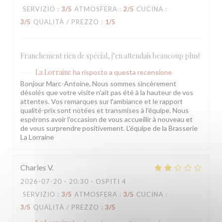
SERVIZIO
:
3
/5
ATMOSFERA
:
2
/5
CUCINA
:
3
/5
QUALITÀ / PREZZO
:
1
/5
Franchement rien de spécial, j’en attendais beaucoup plus!
La Lorraine
ha risposto a questa recensione
Bonjour Marc-Antoine, Nous sommes sincèrement
désolés que votre visite n'ait pas été à la hauteur de vos
attentes. Vos remarques sur l'ambiance et le rapport
qualité-prix sont notées et transmises à l'équipe. Nous
espérons avoir l'occasion de vous accueillir à nouveau et
de vous surprendre positivement. L'équipe de la Brasserie
La Lorraine
Charles
V
2026-07-20
- 20:30 - OSPITI 4
SERVIZIO
:
3
/5
ATMOSFERA
:
3
/5
CUCINA
:
3
/5
QUALITÀ / PREZZO
:
3
/5