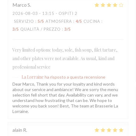
Marco
S
2026-08-03
- 13:15 - OSPITI 2
SERVIZIO
:
5
/5
ATMOSFERA
:
4
/5
CUCINA
:
3
/5
QUALITÀ / PREZZO
:
3
/5
Very limited options: today, sole, fish soup, filet tartare,
and other plates were not available. As usual, kind and
professional service
La Lorraine
ha risposto a questa recensione
Dear Marco, Thank you for your loyalty and kind words
about our service and ambiance! We are sorry the menu
selection fell short that day. Availability can vary, and we
understand how frustrating that can be. We hope to
welcome you back soon! Best, The team at Brasserie La
Lorraine.
alain
R