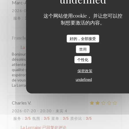
Marc-Antoine
V
2026-07-21
- 19:30 - 来宾 2
这个网站使用cookie， 并让您可以控
服务
:
3
/5
氛围
:
2
/5
菜单
:
3
/5
质价比
:
1
/5
制想要激活的内容。
Franchement rien de spécial, j’en attendais beaucoup plus!
好的，全部接受
La Lorraine
已回复此评论
禁用
Bonjour Marc-Antoine, Nous sommes sincèrement
désolés que votre visite n'ait pas été à la hauteur de vos
个性化
attentes. Vos remarques sur l'ambiance et le rapport
qualité-prix sont notées et transmises à l'équipe. Nous
保密政策
espérons avoir l'occasion de vous accueillir à nouveau et
undefined
de vous surprendre positivement. L'équipe de la Brasserie
La Lorraine
Charles
V
2026-07-20
- 20:30 - 来宾 4
服务
:
3
/5
氛围
:
3
/5
菜单
:
3
/5
质价比
:
3
/5
La Lorraine
已回复此评论