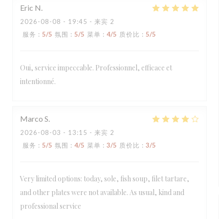
Eric
N
2026-08-08
- 19:45 - 来宾 2
服务
:
5
/5
氛围
:
5
/5
菜单
:
4
/5
质价比
:
5
/5
Oui, service impeccable. Professionnel, efficace et
intentionné.
Marco
S
2026-08-03
- 13:15 - 来宾 2
服务
:
5
/5
氛围
:
4
/5
菜单
:
3
/5
质价比
:
3
/5
Very limited options: today, sole, fish soup, filet tartare,
and other plates were not available. As usual, kind and
professional service