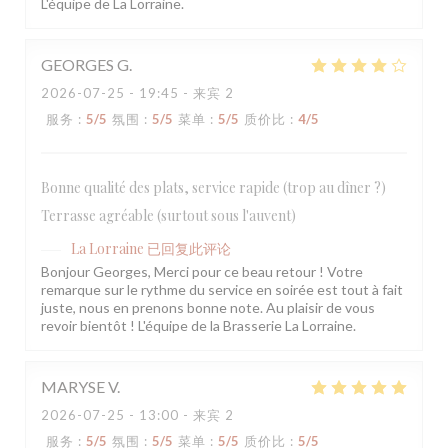
L'équipe de La Lorraine.
GEORGES
G
2026-07-25
- 19:45 - 来宾 2
服务
:
5
/5
氛围
:
5
/5
菜单
:
5
/5
质价比
:
4
/5
Bonne qualité des plats, service rapide (trop au dîner ?)
Terrasse agréable (surtout sous l'auvent)
La Lorraine
已回复此评论
Bonjour Georges, Merci pour ce beau retour ! Votre
remarque sur le rythme du service en soirée est tout à fait
juste, nous en prenons bonne note. Au plaisir de vous
revoir bientôt ! L'équipe de la Brasserie La Lorraine.
MARYSE
V
2026-07-25
- 13:00 - 来宾 2
服务
:
5
/5
氛围
:
5
/5
菜单
:
5
/5
质价比
:
5
/5