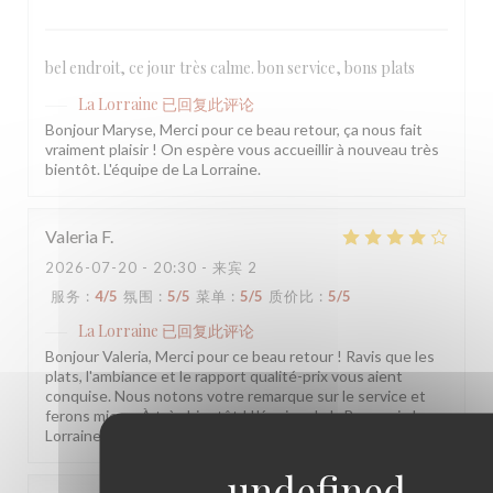
bel endroit, ce jour très calme. bon service, bons plats
La Lorraine
已回复此评论
Bonjour Maryse, Merci pour ce beau retour, ça nous fait
vraiment plaisir ! On espère vous accueillir à nouveau très
bientôt. L'équipe de La Lorraine.
Valeria
F
2026-07-20
- 20:30 - 来宾 2
服务
:
4
/5
氛围
:
5
/5
菜单
:
5
/5
质价比
:
5
/5
La Lorraine
已回复此评论
Bonjour Valeria, Merci pour ce beau retour ! Ravis que les
plats, l'ambiance et le rapport qualité-prix vous aient
conquise. Nous notons votre remarque sur le service et
ferons mieux. À très bientôt ! L'équipe de la Brasserie La
Lorraine.