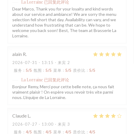
La Lorraine
已回复此评论
Dear Marco, Thank you for your loyalty and kind words
about our service and ambiance! We are sorry the menu
selection fell short that day. Availability can vary, and we
understand how frustrating that can be. We hope to
welcome you back soon! Best, The team at Brasserie La
Lorraine.
alain
R
2026-07-31
- 13:15 - 来宾 2
服务
:
5
/5
氛围
:
5
/5
菜单
:
5
/5
质价比
:
5
/5
La Lorraine
已回复此评论
Bonjour Remy, Merci pour cette belle note, ça nous fait
vraiment plaisir ! On espère vous revoir très vite parmi
nous. L'équipe de La Lorraine.
Claude
L
2026-07-27
- 13:00 - 来宾 3
服务
:
4
/5
氛围
:
4
/5
菜单
:
4
/5
质价比
:
4
/5