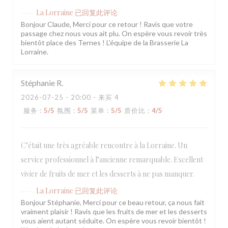
La Lorraine
已回复此评论
Bonjour Claude, Merci pour ce retour ! Ravis que votre
passage chez nous vous ait plu. On espère vous revoir très
bientôt place des Ternes ! L'équipe de la Brasserie La
Lorraine.
Stéphanie
R
2026-07-25
- 20:00 - 来宾 4
服务
:
5
/5
氛围
:
5
/5
菜单
:
5
/5
质价比
:
4
/5
C’était une très agréable rencontre à la Lorraine. Un
service professionnel à l’ancienne remarquable. Excellent
vivier de fruits de mer et les desserts à ne pas manquer.
La Lorraine
已回复此评论
Bonjour Stéphanie, Merci pour ce beau retour, ça nous fait
vraiment plaisir ! Ravis que les fruits de mer et les desserts
vous aient autant séduite. On espère vous revoir bientôt !