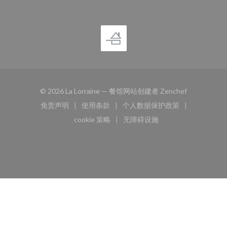
((在新窗口中
© 2026 La Lorraine — 餐馆网站创建者
Zenchef
免责声明
使用条款
个人数据保护政策
((在新窗口中打开))
((在新窗口中打开))
((在新窗口中打开))
cookie 策略
无障碍设施
((在新窗口中打开))
((在新窗口中打开))