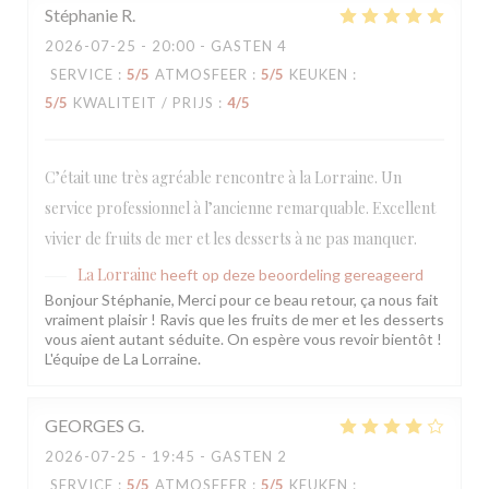
Stéphanie
R
2026-07-25
- 20:00 - GASTEN 4
SERVICE
:
5
/5
ATMOSFEER
:
5
/5
KEUKEN
:
5
/5
KWALITEIT / PRIJS
:
4
/5
C’était une très agréable rencontre à la Lorraine. Un
service professionnel à l’ancienne remarquable. Excellent
vivier de fruits de mer et les desserts à ne pas manquer.
La Lorraine
heeft op deze beoordeling gereageerd
Bonjour Stéphanie, Merci pour ce beau retour, ça nous fait
vraiment plaisir ! Ravis que les fruits de mer et les desserts
vous aient autant séduite. On espère vous revoir bientôt !
L'équipe de La Lorraine.
GEORGES
G
2026-07-25
- 19:45 - GASTEN 2
SERVICE
:
5
/5
ATMOSFEER
:
5
/5
KEUKEN
: