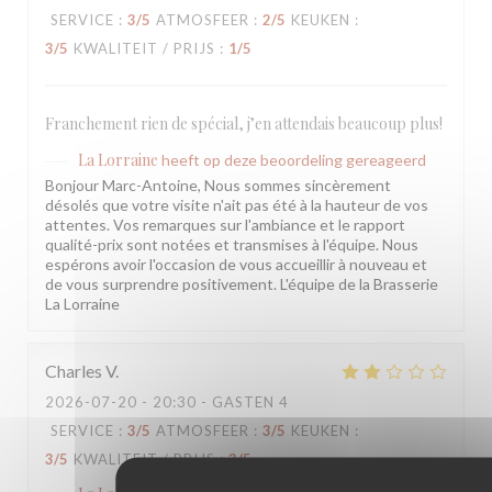
SERVICE
:
3
/5
ATMOSFEER
:
2
/5
KEUKEN
:
3
/5
KWALITEIT / PRIJS
:
1
/5
Franchement rien de spécial, j’en attendais beaucoup plus!
La Lorraine
heeft op deze beoordeling gereageerd
Bonjour Marc-Antoine, Nous sommes sincèrement
désolés que votre visite n'ait pas été à la hauteur de vos
attentes. Vos remarques sur l'ambiance et le rapport
qualité-prix sont notées et transmises à l'équipe. Nous
espérons avoir l'occasion de vous accueillir à nouveau et
de vous surprendre positivement. L'équipe de la Brasserie
La Lorraine
Charles
V
2026-07-20
- 20:30 - GASTEN 4
SERVICE
:
3
/5
ATMOSFEER
:
3
/5
KEUKEN
:
3
/5
KWALITEIT / PRIJS
:
3
/5