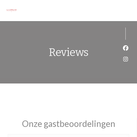
Cookies beheer paneel
Reviews
Face
Inst
Onze gastbeoordelingen