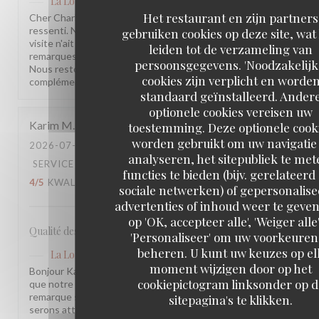
La Lorraine
heeft op deze beoordeling gereageerd
Het restaurant en zijn partners
Cher Charles, Merci d'avoir pris le temps de partager votre
ressenti. Nous sommes sincèrement désolés que votre
gebruiken cookies op deze site, wat
visite n'ait pas été à la hauteur de vos attentes. Vos
leiden tot de verzameling van
remarques sont précieuses et nous les prenons à cœur.
persoonsgegevens. 'Noodzakelijk
Nous restons à votre disposition pour tout échange
cookies zijn verplicht en worde
complémentaire. L'équipe de la Brasserie La Lorraine
standaard geïnstalleerd. Ander
optionele cookies vereisen uw
Karim
M
toestemming. Deze optionele cook
worden gebruikt om uw navigatie 
2026-07-17
- 20:30 - GASTEN 2
analyseren, het sitepubliek te met
SERVICE
:
5
/5
ATMOSFEER
:
4
/5
KEUKEN
:
functies te bieden (bijv. gerelateerd
4
/5
KWALITEIT / PRIJS
:
3
/5
sociale netwerken) of gepersonalis
advertenties of inhoud weer te geven
op 'OK, accepteer alle', 'Weiger alle'
Qualité des plats, cadre et amabilité de l’équipe
'Personaliseer' om uw voorkeuren
beheren. U kunt uw keuzes op el
La Lorraine
heeft op deze beoordeling gereageerd
moment wijzigen door op het
Bonjour Karim, Merci pour ce retour ! Nous sommes ravis
cookiepictogram linksonder op d
que notre équipe et l'ambiance vous aient plu. Votre
remarque sur le rapport qualité-prix est notée, nous y
sitepagina's te klikken.
serons attentifs. À très bientôt !