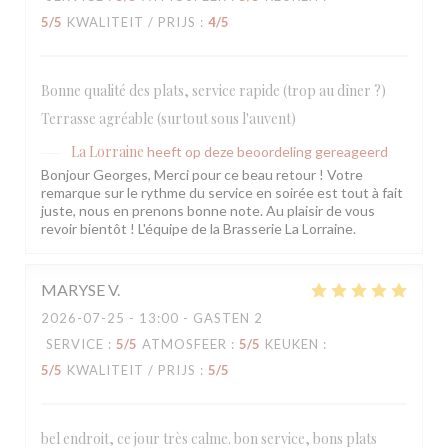
5
/5
KWALITEIT / PRIJS
:
4
/5
Bonne qualité des plats, service rapide (trop au dîner ?)
Terrasse agréable (surtout sous l'auvent)
La Lorraine
heeft op deze beoordeling gereageerd
Bonjour Georges, Merci pour ce beau retour ! Votre
remarque sur le rythme du service en soirée est tout à fait
juste, nous en prenons bonne note. Au plaisir de vous
revoir bientôt ! L'équipe de la Brasserie La Lorraine.
MARYSE
V
2026-07-25
- 13:00 - GASTEN 2
SERVICE
:
5
/5
ATMOSFEER
:
5
/5
KEUKEN
:
5
/5
KWALITEIT / PRIJS
:
5
/5
bel endroit, ce jour très calme. bon service, bons plats