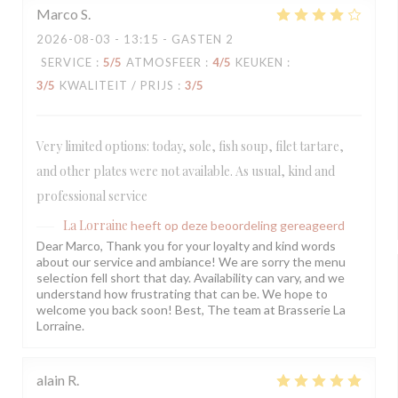
Marco
S
2026-08-03
- 13:15 - GASTEN 2
SERVICE
:
5
/5
ATMOSFEER
:
4
/5
KEUKEN
:
3
/5
KWALITEIT / PRIJS
:
3
/5
Very limited options: today, sole, fish soup, filet tartare,
and other plates were not available. As usual, kind and
professional service
La Lorraine
heeft op deze beoordeling gereageerd
Dear Marco, Thank you for your loyalty and kind words
about our service and ambiance! We are sorry the menu
selection fell short that day. Availability can vary, and we
understand how frustrating that can be. We hope to
welcome you back soon! Best, The team at Brasserie La
Lorraine.
alain
R