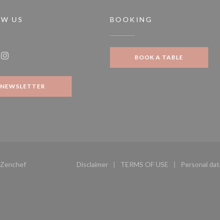
OW US
BOOKING
ow))
BOOK A TABLE
ook ((opens in a new window))
Instagram ((opens in a new window))
NEWSLETTER
((opens in a new window))
Zenchef
Disclaimer
TERMS OF USE
Personal dat
((opens in a new window))
((opens in a new windo