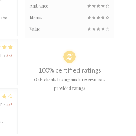
e
Ambiance
Menus
 that
Value
UE
:
5
/5
100% certified ratings
Only clients having made reservations
provided ratings
UE
:
4
/5
es