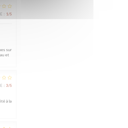
UE
:
1
/5
ues sur
eau et
UE
:
3
/5
té à la