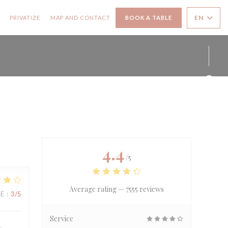
((OPENS IN A NEW WINDOW))
((OPENS IN A NEW WINDOW))
EN
PRIVATIZE
MAP AND CONTACT
BOOK A TABLE
Face
Inst
4.4
/5
Average rating —
7555 reviews
UE
:
3
/5
Service