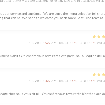
 and other plates were not available. As usual, kind and professional servic
ut our service and ambiance! We are sorry the menu selection fell short
ating that can be. We hope to welcome you back soon! Best, The team at
SERVICE
:
5
/5
AMBIANCE
:
5
/5
FOOD
:
5
/5
VAL
iment plaisir ! On espère vous revoir très vite parmi nous. L'équipe de La
SERVICE
:
4
/5
AMBIANCE
:
4
/5
FOOD
:
4
/5
VAL
ssage chez nous vous ait plu. On espère vous revoir très bientôt place d