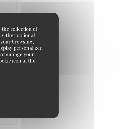
 the collection of
UE
:
5
/5
. Other optional
e your browsing,
display personalized
e' to manage your
okie icon at the
e de La
UE
:
5
/5
tons