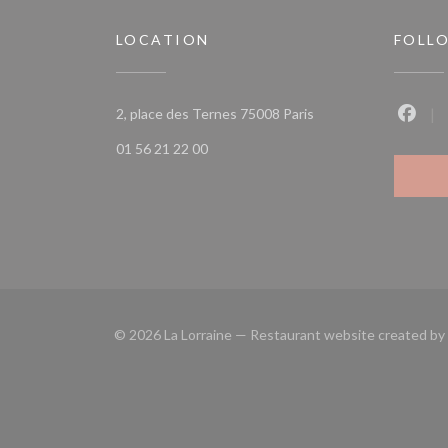
LOCATION
FOLL
((opens in a new wind
2, place des Ternes 75008 Paris
Faceb
01 56 21 22 00
© 2026 La Lorraine — Restaurant website created by