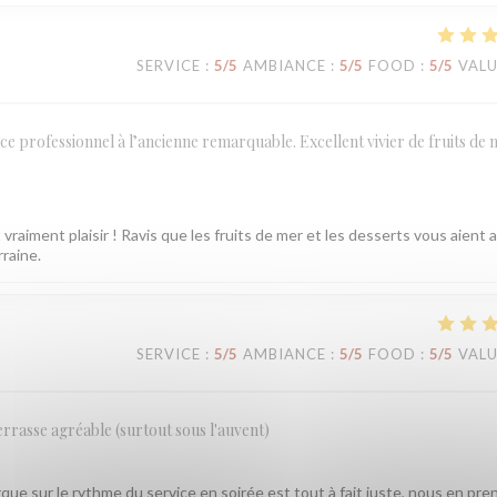
SERVICE
:
5
/5
AMBIANCE
:
5
/5
FOOD
:
5
/5
VAL
ce professionnel à l’ancienne remarquable. Excellent vivier de fruits de 
vraiment plaisir ! Ravis que les fruits de mer et les desserts vous aient 
rraine.
SERVICE
:
5
/5
AMBIANCE
:
5
/5
FOOD
:
5
/5
VAL
errasse agréable (surtout sous l'auvent)
ue sur le rythme du service en soirée est tout à fait juste, nous en pre