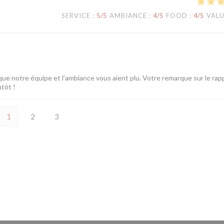
SERVICE
:
5
/5
AMBIANCE
:
4
/5
FOOD
:
4
/5
VAL
ue notre équipe et l'ambiance vous aient plu. Votre remarque sur le rap
ntôt !
1
2
3