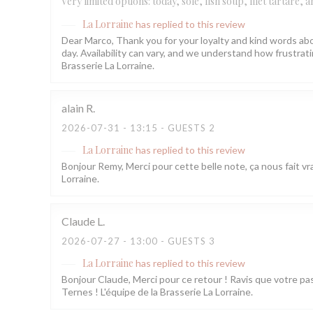
Very limited options: today, sole, fish soup, filet tartare,
La Lorraine
has replied to this review
Dear Marco, Thank you for your loyalty and kind words abo
day. Availability can vary, and we understand how frustr
Brasserie La Lorraine.
alain
R
2026-07-31
- 13:15 - GUESTS 2
La Lorraine
has replied to this review
Bonjour Remy, Merci pour cette belle note, ça nous fait vra
Lorraine.
Claude
L
2026-07-27
- 13:00 - GUESTS 3
La Lorraine
has replied to this review
Bonjour Claude, Merci pour ce retour ! Ravis que votre pa
Ternes ! L'équipe de la Brasserie La Lorraine.