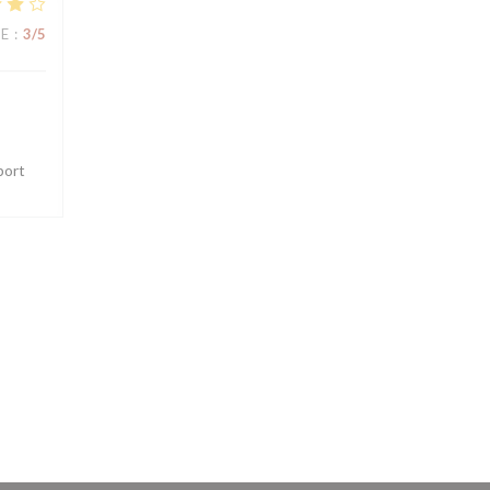
UE
:
3
/5
port