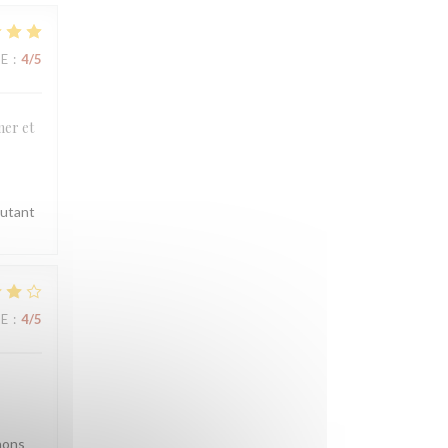
UE
:
4
/5
mer et
autant
UE
:
4
/5
nons