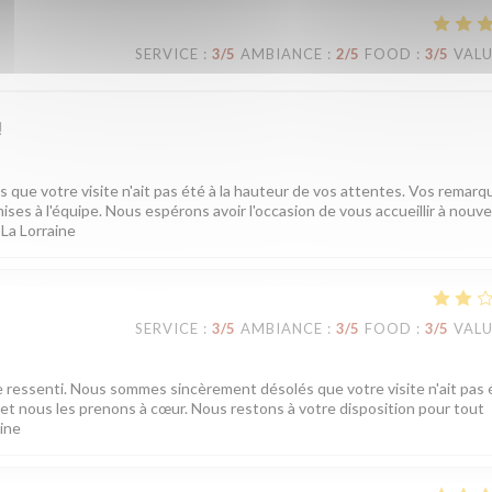
SERVICE
:
3
/5
AMBIANCE
:
2
/5
FOOD
:
3
/5
VAL
!
ue votre visite n'ait pas été à la hauteur de vos attentes. Vos remarq
ises à l'équipe. Nous espérons avoir l'occasion de vous accueillir à nouv
 La Lorraine
SERVICE
:
3
/5
AMBIANCE
:
3
/5
FOOD
:
3
/5
VAL
e ressenti. Nous sommes sincèrement désolés que votre visite n'ait pas é
t nous les prenons à cœur. Nous restons à votre disposition pour tout
aine