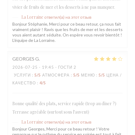
vivier de fruits de mer et les desserts à ne pas manquer.
La Lorraine
ответил(а) на этот отзыв
Bonjour Stéphanie, Merci pour ce beau retour, ça nous fait
vraiment plaisir ! Ravis que les fruits de mer et les desserts
vous aient autant séduite. On espère vous revoir bientôt !
L'équipe de La Lorraine.
GEORGES
G
2026-07-25
- 19:45 - ГОСТИ 2
УСЛУГИ
:
5
/5
АТМОСФЕРА
:
5
/5
МЕНЮ
:
5
/5
ЦЕНА /
КАЧЕСТВО
:
4
/5
Bonne qualité des plats, service rapide (trop au dîner ?)
Terrasse agréable (surtout sous l'auvent)
La Lorraine
ответил(а) на этот отзыв
Bonjour Georges, Merci pour ce beau retour ! Votre
remarque sur le rythme du service en soirée est tout à fait