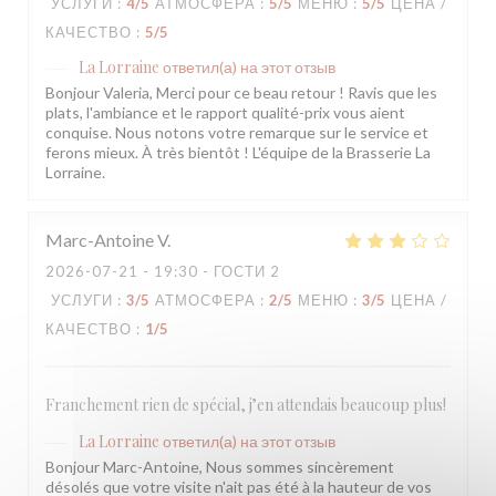
УСЛУГИ
:
4
/5
АТМОСФЕРА
:
5
/5
МЕНЮ
:
5
/5
ЦЕНА /
КАЧЕСТВО
:
5
/5
La Lorraine
ответил(а) на этот отзыв
Bonjour Valeria, Merci pour ce beau retour ! Ravis que les
plats, l'ambiance et le rapport qualité-prix vous aient
conquise. Nous notons votre remarque sur le service et
ferons mieux. À très bientôt ! L'équipe de la Brasserie La
Lorraine.
Marc-Antoine
V
2026-07-21
- 19:30 - ГОСТИ 2
УСЛУГИ
:
3
/5
АТМОСФЕРА
:
2
/5
МЕНЮ
:
3
/5
ЦЕНА /
КАЧЕСТВО
:
1
/5
Franchement rien de spécial, j’en attendais beaucoup plus!
La Lorraine
ответил(а) на этот отзыв
Bonjour Marc-Antoine, Nous sommes sincèrement
désolés que votre visite n'ait pas été à la hauteur de vos