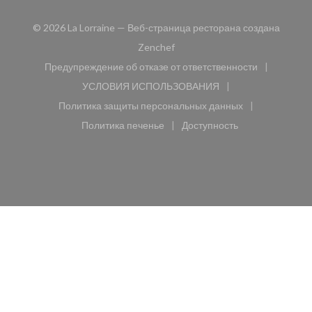
© 2026 La Lorraine — Веб-страница ресторана создана
((открывается в новом окне))
Zenchef
Предупреждение об отказе от ответственности
((открывается в новом окне))
УСЛОВИЯ ИСПОЛЬЗОВАНИЯ
((открывается в новом окне))
Политика защиты персональных данных
((открывается в новом окне))
Политика печенье
Доступность
((открывается в новом окне))
((открывается в новом 