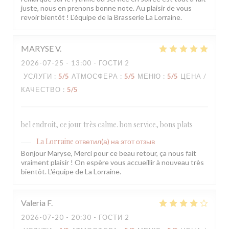
juste, nous en prenons bonne note. Au plaisir de vous
revoir bientôt ! L'équipe de la Brasserie La Lorraine.
MARYSE
V
2026-07-25
- 13:00 - ГОСТИ 2
УСЛУГИ
:
5
/5
АТМОСФЕРА
:
5
/5
МЕНЮ
:
5
/5
ЦЕНА /
КАЧЕСТВО
:
5
/5
bel endroit, ce jour très calme. bon service, bons plats
La Lorraine
ответил(а) на этот отзыв
Bonjour Maryse, Merci pour ce beau retour, ça nous fait
vraiment plaisir ! On espère vous accueillir à nouveau très
bientôt. L'équipe de La Lorraine.
Valeria
F
2026-07-20
- 20:30 - ГОСТИ 2