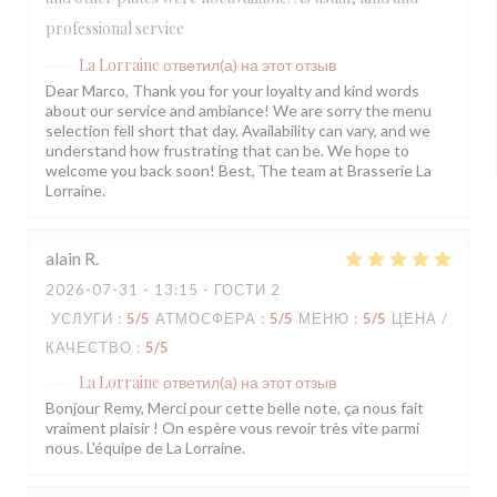
professional service
La Lorraine
ответил(а) на этот отзыв
Dear Marco, Thank you for your loyalty and kind words
about our service and ambiance! We are sorry the menu
selection fell short that day. Availability can vary, and we
understand how frustrating that can be. We hope to
welcome you back soon! Best, The team at Brasserie La
Lorraine.
alain
R
2026-07-31
- 13:15 - ГОСТИ 2
УСЛУГИ
:
5
/5
АТМОСФЕРА
:
5
/5
МЕНЮ
:
5
/5
ЦЕНА /
КАЧЕСТВО
:
5
/5
La Lorraine
ответил(а) на этот отзыв
Bonjour Remy, Merci pour cette belle note, ça nous fait
vraiment plaisir ! On espère vous revoir très vite parmi
nous. L'équipe de La Lorraine.