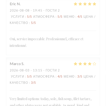
Eric
N
2026-08-08
- 19:45 - ГОСТИ 2
УСЛУГИ
:
5
/5
АТМОСФЕРА
:
5
/5
МЕНЮ
:
4
/5
ЦЕНА /
КАЧЕСТВО
:
5
/5
Oui, service impeccable. Professionnel, efficace et
intentionné.
Marco
S
2026-08-03
- 13:15 - ГОСТИ 2
УСЛУГИ
:
5
/5
АТМОСФЕРА
:
4
/5
МЕНЮ
:
3
/5
ЦЕНА /
КАЧЕСТВО
:
3
/5
Very limited options: today, sole, fish soup, filet tartare,
and other plates were not available. As usual, kind and