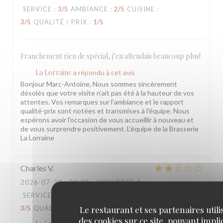
SERVICE
:
3
/5
AMBIANCE
:
2
/5
CUISINE
:
3
/5
QUALITÉ / PRIX
:
1
/5
Franchement rien de spécial, j’en attendais beaucoup plus!
La Lorraine
a répondu à cet avis
Bonjour Marc-Antoine, Nous sommes sincèrement
désolés que votre visite n'ait pas été à la hauteur de vos
attentes. Vos remarques sur l'ambiance et le rapport
qualité-prix sont notées et transmises à l'équipe. Nous
espérons avoir l'occasion de vous accueillir à nouveau et
de vous surprendre positivement. L'équipe de la Brasserie
La Lorraine
Charles
V
2026-07-20
- 20:30 - COUVERTS 4
SERVICE
:
3
/5
AMBIANCE
:
3
/5
CUISINE
:
Le restaurant et ses partenaires utili
3
/5
QUALITÉ / PRIX
:
3
/5
des cookies sur ce site, pouvant impl