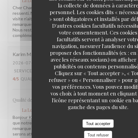
La Lorraine
a répondu à cet avis
la collecte de données à caractèr
Cher Charles, Merci d'avoir pris le temps de partager votre
personnel. Les cookies dits « nécessa
ressenti. Nous sommes sincèrement désolés que votre
» sont obligatoires et installés par dé
visite n'ait pas été à la hauteur de vos attentes. Vos
remarques sont précieuses et nous les prenons à cœur.
D'autres cookies facultatifs nécessit
Nous restons à votre disposition pour tout échange
votre consentement. Ces cookies
complémentaire. L'équipe de la Brasserie La Lorraine
facultatifs servent à analyser votr
navigation, mesurer l'audience du si
proposer des fonctionnalités (ex : en 
Karim
M
avec les réseaux sociaux) ou afficher
2026-07-17
- 20:30 - COUVERTS 2
publicités ou contenus personnalisé
SERVICE
:
5
/5
AMBIANCE
:
4
/5
CUISINE
:
Cliquez sur « Tout accepter », « To
refuser » ou « Personnaliser » pour 
4
/5
QUALITÉ / PRIX
:
3
/5
vos préférences. Vous pouvez modif
vos choix à tout moment en cliquant
l'icône représentant un cookie en ba
Qualité des plats, cadre et amabilité de l’équipe
gauche des pages du site.
La Lorraine
a répondu à cet avis
Bonjour Karim, Merci pour ce retour ! Nous sommes ravis
que notre équipe et l'ambiance vous aient plu. Votre
Tout accepter
remarque sur le rapport qualité-prix est notée, nous y
serons attentifs. À très bientôt !
Tout refuser