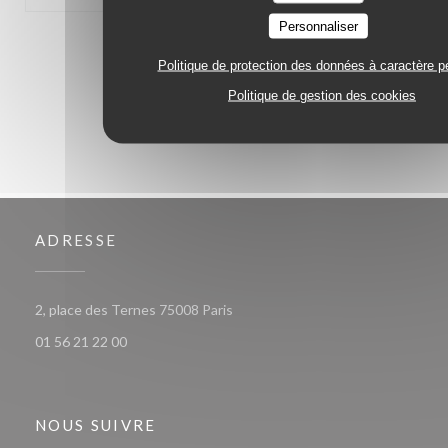
Personnaliser
1
2
3
Politique de protection des données à caractère p
Politique de gestion des cookies
ADRESSE
((ouvre une nouvelle fenêtre))
2, place des Ternes 75008 Paris
01 56 21 22 00
NOUS SUIVRE