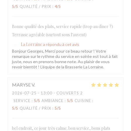
5
/5
QUALITÉ / PRIX
:
4
/5
Bonne qualité des plats, service rapide (trop au dîner ?)
Terrasse agréable (surtout sous l'auvent)
La Lorraine
a répondu à cet avis
Bonjour Georges, Merci pour ce beau retour ! Votre
remarque sur le rythme du service en soirée est tout à fait
juste, nous en prenons bonne note. Au plaisir de vous
revoir bientôt ! L'équipe de la Brasserie La Lorraine.
MARYSE
V
2026-07-25
- 13:00 - COUVERTS 2
SERVICE
:
5
/5
AMBIANCE
:
5
/5
CUISINE
:
5
/5
QUALITÉ / PRIX
:
5
/5
bel endroit, ce jour très calme. bon service, bons plats