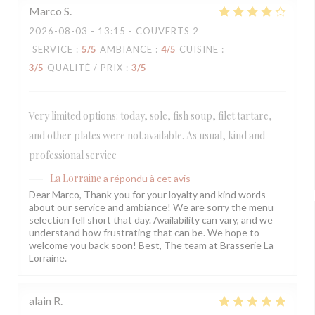
Marco
S
2026-08-03
- 13:15 - COUVERTS 2
SERVICE
:
5
/5
AMBIANCE
:
4
/5
CUISINE
:
3
/5
QUALITÉ / PRIX
:
3
/5
Very limited options: today, sole, fish soup, filet tartare,
and other plates were not available. As usual, kind and
professional service
La Lorraine
a répondu à cet avis
Dear Marco, Thank you for your loyalty and kind words
about our service and ambiance! We are sorry the menu
selection fell short that day. Availability can vary, and we
understand how frustrating that can be. We hope to
welcome you back soon! Best, The team at Brasserie La
Lorraine.
alain
R