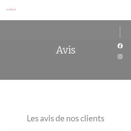
Personnalisation de vos choix en matière de cookies
Avis
Face
Inst
Les avis de nos clients