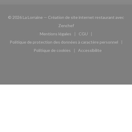
© 2026 La Lorraine — Création de site internet restaurant avec
((ouvre une nouvelle fenêtre))
Zenchef
Mentions légales
CGU
((ouvre une nouvelle fenêtre))
((ouvre une nouvelle fen
Politique de protection des données à caractère personnel
((ouvre une nouvelle fenêtre))
Politique de cookies
Accessibilite
((ouvre une nouvelle fenêtre))
((ouvre une nouvelle fe