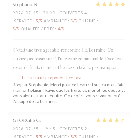
Stéphanie
R
2026-07-25
- 20:00 - COUVERTS 4
SERVICE
:
5
/5
AMBIANCE
:
5
/5
CUISINE
:
5
/5
QUALITÉ / PRIX
:
4
/5
C’était une très agréable rencontre à la Lorraine. Un
service professionnel à l’ancienne remarquable. Excellent
vivier de fruits de mer et les desserts à ne pas manquer.
La Lorraine
a répondu à cet avis
Bonjour Stéphanie, Merci pour ce beau retour, ça nous fait
vraiment plaisir ! Ravis que les fruits de mer et les desserts
vous aient autant séduite. On espère vous revoir bientôt !
L'équipe de La Lorraine.
GEORGES
G
2026-07-25
- 19:45 - COUVERTS 2
SERVICE
:
5
/5
AMBIANCE
:
5
/5
CUISINE
: