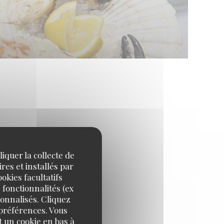
iquer la collecte de
res et installés par
okies facultatifs
 fonctionnalités (ex
sonnalisés. Cliquez
 préférences. Vous
 un cookie en bas à