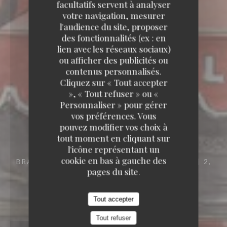
facultatifs servent à analyser
votre navigation, mesurer
l'audience du site, proposer
des fonctionnalités (ex : en
lien avec les réseaux sociaux)
ou afficher des publicités ou
contenus personnalisés.
Cliquez sur « Tout accepter
», « Tout refuser » ou «
Personnaliser » pour gérer
vos préférences. Vous
pouvez modifier vos choix à
tout moment en cliquant sur
l'icône représentant un
cookie en bas à gauche des
BRASSERIE – FRUITS DE MER A EMPORTER
2,
pages du site.
PLACE DES TERNES 75008 PARIS
Tout accepter
Tout refuser