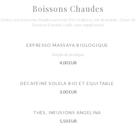
Boissons Chaudes
Toutes nos boissons chaudes peuvent être réalisées, sur demande, à base de
boisson d’avoine Oatly sans supplément
EXPRESSO MASSAYA BIOLOGIQUE
Ample et exotique
4,00 EUR
DÉCAFÉINÉ SOLELA BIO ET EQUITABLE
3,00 EUR
THÉS, INFUSIONS ANGELINA
5,50 EUR