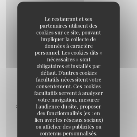
ABRICOTS RÔTIS AU MIEL
sorbet abricot
Le restaurant et ses
partenaires utilisent des
cookies sur ce site, pouvant
impliquer la collecte de
ÎLE FLOTTANTE
données à caractère
Pralines roses, crème anglaise
personnel. Les cookies dits «
nécessaires » sont
obligatoires et installés par
défaut. D'autres cookies
MILLEFEUILLE BRASSERIE
facultatifs nécessitent votre
A la vanille Bourbon
consentement. Ces cookies
facultatifs servent à analyser
votre navigation, mesurer
l'audience du site, proposer
COUPE DE GLACE OU SORBET DU MOMENT
des fonctionnalités (ex : en
lien avec les réseaux sociaux)
ou afficher des publicités ou
contenus personnalisés.