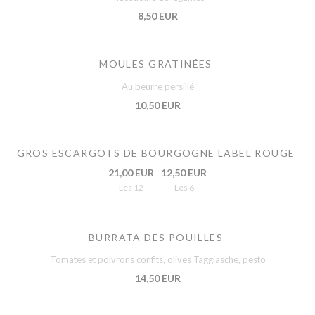
8,50 EUR
MOULES GRATINÉES
Au beurre persillé
10,50 EUR
GROS ESCARGOTS DE BOURGOGNE LABEL ROUGE
21,00 EUR
12,50 EUR
Les 12
Les 6
BURRATA DES POUILLES
Tomates et poivrons confits, olives Taggiasche, pesto
14,50 EUR