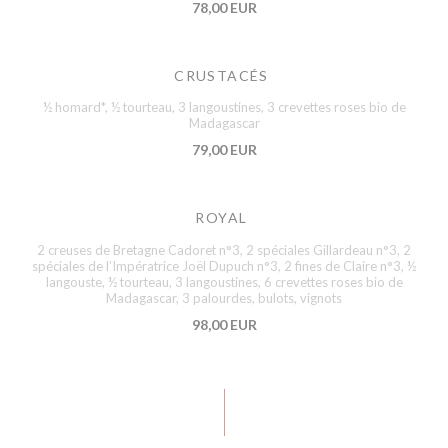
78,00 EUR
CRUSTACÉS
½ homard*, ½ tourteau, 3 langoustines, 3 crevettes roses bio de
Madagascar
79,00 EUR
ROYAL
2 creuses de Bretagne Cadoret n°3, 2 spéciales Gillardeau n°3, 2
spéciales de l’Impératrice Joël Dupuch n°3, 2 fines de Claire n°3, ½
langouste, ½ tourteau, 3 langoustines, 6 crevettes roses bio de
Madagascar, 3 palourdes, bulots, vignots
98,00 EUR