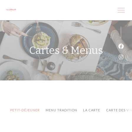
Personnalisation de vos choix en matière de cookies
Cartes & Menus
Face
Inst
PETIT-DÉJEUNER
MENU TRADITION
LA CARTE
CARTE DES VI