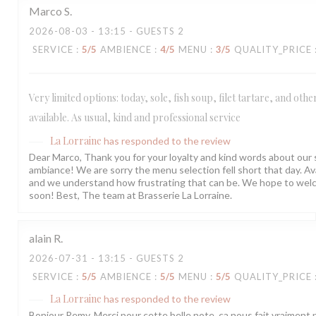
Marco
S
2026-08-03
- 13:15 - GUESTS 2
SERVICE
:
5
/5
AMBIENCE
:
4
/5
MENU
:
3
/5
QUALITY_PRICE
Very limited options: today, sole, fish soup, filet tartare, and oth
available. As usual, kind and professional service
La Lorraine
has responded to the review
Dear Marco, Thank you for your loyalty and kind words about our 
ambiance! We are sorry the menu selection fell short that day. Avai
and we understand how frustrating that can be. We hope to wel
soon! Best, The team at Brasserie La Lorraine.
alain
R
2026-07-31
- 13:15 - GUESTS 2
SERVICE
:
5
/5
AMBIENCE
:
5
/5
MENU
:
5
/5
QUALITY_PRICE
La Lorraine
has responded to the review
Bonjour Remy, Merci pour cette belle note, ça nous fait vraiment p