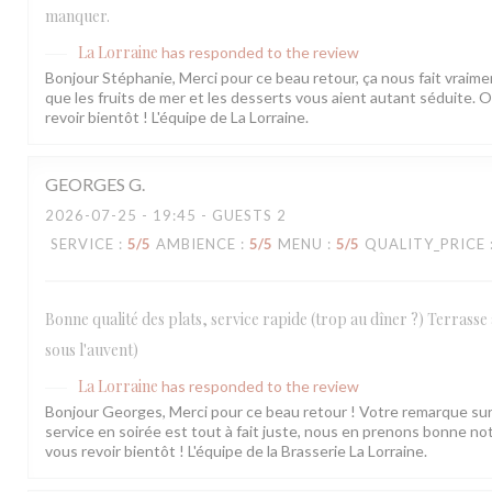
manquer.
La Lorraine
has responded to the review
Bonjour Stéphanie, Merci pour ce beau retour, ça nous fait vraiment
que les fruits de mer et les desserts vous aient autant séduite.
revoir bientôt ! L'équipe de La Lorraine.
GEORGES
G
2026-07-25
- 19:45 - GUESTS 2
SERVICE
:
5
/5
AMBIENCE
:
5
/5
MENU
:
5
/5
QUALITY_PRICE
Bonne qualité des plats, service rapide (trop au dîner ?) Terrasse
sous l'auvent)
La Lorraine
has responded to the review
Bonjour Georges, Merci pour ce beau retour ! Votre remarque sur
service en soirée est tout à fait juste, nous en prenons bonne not
vous revoir bientôt ! L'équipe de la Brasserie La Lorraine.