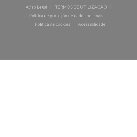
Aviso Legal
TERMOS DE UTILIZAÇÃO
((abre numa nova janela))
((abre numa nova janela))
Política de proteção de dados pessoais
((abre numa nova janela))
Política de cookies
Acessibilidade
((abre numa nova janela))
((abre numa nova janela)