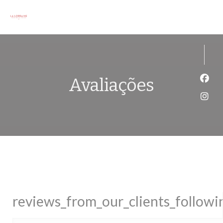
Painel de Gerenciamento de Cookies
Avaliações
Face
Inst
reviews_from_our_clients_follow