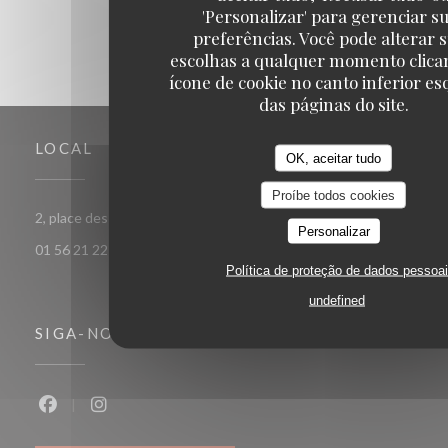
'Personalizar' para gerenciar s
preferências. Você pode alterar 
escolhas a qualquer momento clica
ícone de cookie no canto inferior e
das páginas do site.
LOCAL
OK, aceitar tudo
Proíbe todos cookies
((abre numa nova janela))
2, place des Ternes 75008 Paris
Personalizar
01 56 21 22 00
Política de proteção de dados pessoa
undefined
SIGA-NOS
Facebook ((abre numa nova janela))
Instagram ((abre numa nova janela))