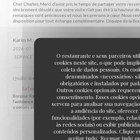
Cher Charles, Merci d'avoir pris le temps de partager votre ress
sincèrement désolés que votre visite n'ait pas été à la hauteur d
remarques sont précieuses et nous les prenons à cœur. Nous res
disposition pour tout échange complémentaire. L'équipe de la Bra
Karim
M
2026-07-17
- 20:30 - GUESTS 2
O restaurante e seus parceiros uti
SERVICE
:
5
/5
AMBIENCE
:
4
/5
MENU
:
4
/5
QUALITY_PRICE
cookies neste site, o que pode impli
coleta de dados pessoais. Os coo
denominados «necessários» s
Qualité des plats, cadre et amabilité de l’équipe
obrigatórios e instalados por pad
La Lorraine
has responded to the review
Outros cookies opcionais requere
Bonjour Karim, Merci pour ce retour ! Nous sommes ravis que not
consentimento. Esses cookies opci
l'ambiance vous aient plu. Votre remarque sur le rapport qualité-p
servem para analisar sua navegação
y serons attentifs. À très bientôt !
a audiência do site, oferecer
funcionalidades (por exemplo, relac
às redes sociais) ou exibir publicid
1
2
3
conteúdos personalizados. Clique e
aceitar tudo', 'Recusar tudo' o