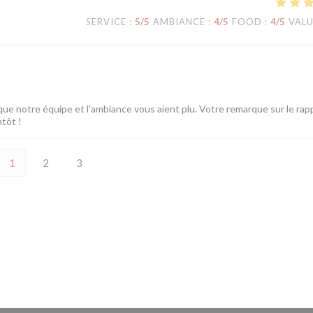
SERVICE
:
5
/5
AMBIANCE
:
4
/5
FOOD
:
4
/5
VAL
ue notre équipe et l'ambiance vous aient plu. Votre remarque sur le rap
ntôt !
1
2
3