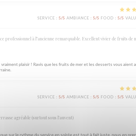
SERVICE
:
5
/5
AMBIANCE
:
5
/5
FOOD
:
5
/5
VAL
ce professionnel à l’ancienne remarquable. Excellent vivier de fruits de 
vraiment plaisir ! Ravis que les fruits de mer et les desserts vous aient 
rraine.
SERVICE
:
5
/5
AMBIANCE
:
5
/5
FOOD
:
5
/5
VAL
errasse agréable (surtout sous l'auvent)
ue sur le rythme du service en soirée est tout à fait juste, nous en pre