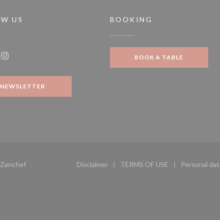
OW US
BOOKING
ow))
BOOK A TABLE
ook ((opens in a new window))
Instagram ((opens in a new window))
NEWSLETTER
((opens in a new window))
Zenchef
Disclaimer
TERMS OF USE
Personal dat
((opens in a new window))
((opens in a new windo