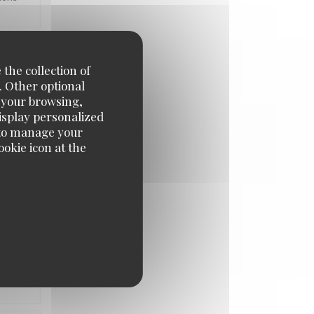
 the collection of
UE
:
5
/5
. Other optional
e your browsing,
display personalized
e' to manage your
okie icon at the
e de La
UE
:
5
/5
tons