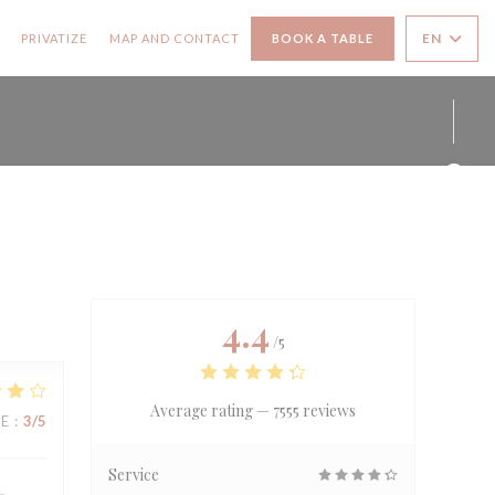
((OPENS IN A NEW WINDOW))
((OPENS IN A NEW WINDOW))
EN
PRIVATIZE
MAP AND CONTACT
BOOK A TABLE
Face
Inst
4.4
/5
Average rating —
7555 reviews
UE
:
3
/5
Service