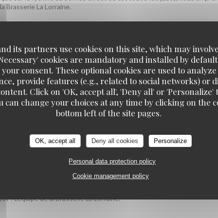
la Brasserie La Lorraine.
d its partners use cookies on this site, which may involve
SERVICE
:
5
/5
AMBIANCE
:
5
/5
FOOD
:
5
/5
VAL
'Necessary' cookies are mandatory and installed by default
 your consent. These optional cookies are used to analyz
ce, provide features (e.g., related to social networks) or 
ontent. Click on 'OK, accept all', 'Deny all' or 'Personaliz
u can change your choices at any time by clicking on the co
iment plaisir ! On espère vous accueillir à nouveau très bientôt. L'équip
bottom left of the site pages.
OK, accept all
Deny all cookies
Personalize
Personal data protection policy
SERVICE
:
4
/5
AMBIANCE
:
5
/5
FOOD
:
5
/5
VAL
Cookie management policy
plats, l'ambiance et le rapport qualité-prix vous aient conquise. Nous no
ôt ! L'équipe de la Brasserie La Lorraine.