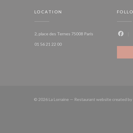
LOCATION
FOLL
((opens in a new wind
2, place des Ternes 75008 Paris
Faceb
01 56 21 22 00
© 2026 La Lorraine — Restaurant website created by