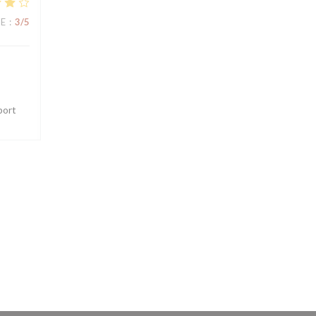
UE
:
3
/5
port