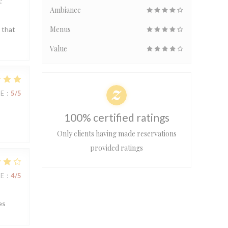
e
Ambiance
Menus
 that
Value
UE
:
5
/5
100% certified ratings
Only clients having made reservations
provided ratings
UE
:
4
/5
es