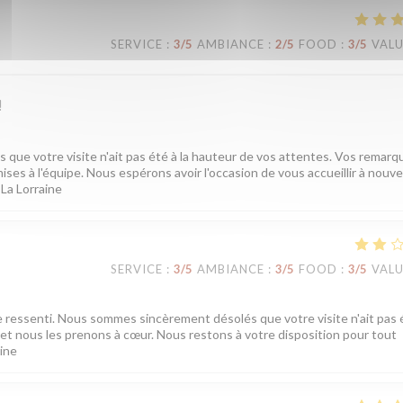
SERVICE
:
3
/5
AMBIANCE
:
2
/5
FOOD
:
3
/5
VAL
!
ue votre visite n'ait pas été à la hauteur de vos attentes. Vos remarq
ises à l'équipe. Nous espérons avoir l'occasion de vous accueillir à nouv
 La Lorraine
SERVICE
:
3
/5
AMBIANCE
:
3
/5
FOOD
:
3
/5
VAL
e ressenti. Nous sommes sincèrement désolés que votre visite n'ait pas é
t nous les prenons à cœur. Nous restons à votre disposition pour tout
aine