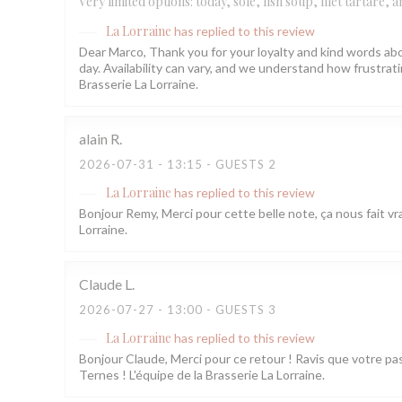
Very limited options: today, sole, fish soup, filet tartare,
La Lorraine
has replied to this review
Dear Marco, Thank you for your loyalty and kind words abo
day. Availability can vary, and we understand how frustr
Brasserie La Lorraine.
alain
R
2026-07-31
- 13:15 - GUESTS 2
La Lorraine
has replied to this review
Bonjour Remy, Merci pour cette belle note, ça nous fait vra
Lorraine.
Claude
L
2026-07-27
- 13:00 - GUESTS 3
La Lorraine
has replied to this review
Bonjour Claude, Merci pour ce retour ! Ravis que votre pa
Ternes ! L'équipe de la Brasserie La Lorraine.