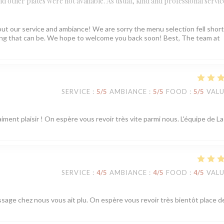
 and other plates were not available. As usual, kind and professional servic
ut our service and ambiance! We are sorry the menu selection fell short
ating that can be. We hope to welcome you back soon! Best, The team at
SERVICE
:
5
/5
AMBIANCE
:
5
/5
FOOD
:
5
/5
VAL
iment plaisir ! On espère vous revoir très vite parmi nous. L'équipe de La
SERVICE
:
4
/5
AMBIANCE
:
4
/5
FOOD
:
4
/5
VAL
ssage chez nous vous ait plu. On espère vous revoir très bientôt place d