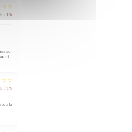
UE
:
1
/5
ues sur
eau et
UE
:
3
/5
té à la