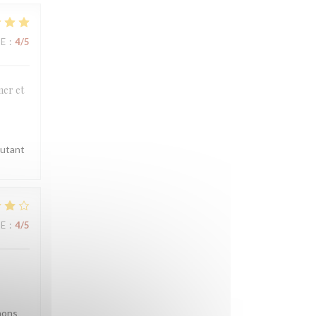
UE
:
4
/5
mer et
autant
UE
:
4
/5
nons