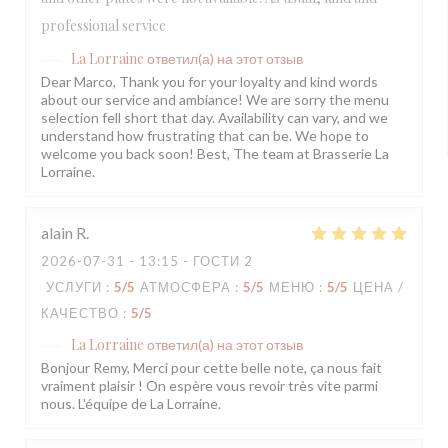
professional service
La Lorraine
ответил(а) на этот отзыв
Dear Marco, Thank you for your loyalty and kind words
about our service and ambiance! We are sorry the menu
selection fell short that day. Availability can vary, and we
understand how frustrating that can be. We hope to
welcome you back soon! Best, The team at Brasserie La
Lorraine.
alain
R
2026-07-31
- 13:15 - ГОСТИ 2
УСЛУГИ
:
5
/5
АТМОСФЕРА
:
5
/5
МЕНЮ
:
5
/5
ЦЕНА /
КАЧЕСТВО
:
5
/5
La Lorraine
ответил(а) на этот отзыв
Bonjour Remy, Merci pour cette belle note, ça nous fait
vraiment plaisir ! On espère vous revoir très vite parmi
nous. L'équipe de La Lorraine.