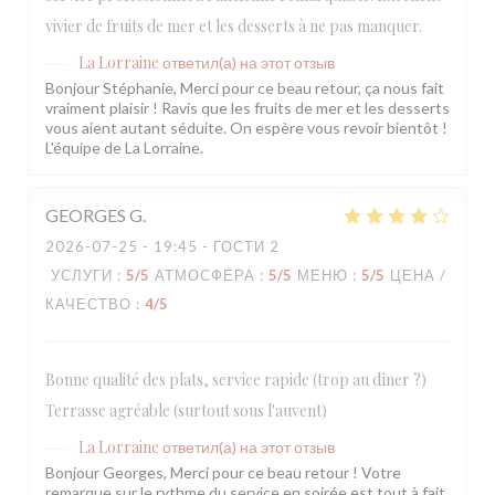
vivier de fruits de mer et les desserts à ne pas manquer.
La Lorraine
ответил(а) на этот отзыв
Bonjour Stéphanie, Merci pour ce beau retour, ça nous fait
vraiment plaisir ! Ravis que les fruits de mer et les desserts
vous aient autant séduite. On espère vous revoir bientôt !
L'équipe de La Lorraine.
GEORGES
G
2026-07-25
- 19:45 - ГОСТИ 2
УСЛУГИ
:
5
/5
АТМОСФЕРА
:
5
/5
МЕНЮ
:
5
/5
ЦЕНА /
КАЧЕСТВО
:
4
/5
Bonne qualité des plats, service rapide (trop au dîner ?)
Terrasse agréable (surtout sous l'auvent)
La Lorraine
ответил(а) на этот отзыв
Bonjour Georges, Merci pour ce beau retour ! Votre
remarque sur le rythme du service en soirée est tout à fait