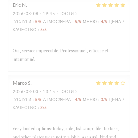
Eric
N
2026-08-08
- 19:45 - ГОСТИ 2
УСЛУГИ
:
5
/5
АТМОСФЕРА
:
5
/5
МЕНЮ
:
4
/5
ЦЕНА /
КАЧЕСТВО
:
5
/5
Oui, service impeccable. Professionnel, efficace et
intentionné.
Marco
S
2026-08-03
- 13:15 - ГОСТИ 2
УСЛУГИ
:
5
/5
АТМОСФЕРА
:
4
/5
МЕНЮ
:
3
/5
ЦЕНА /
КАЧЕСТВО
:
3
/5
Very limited options: today, sole, fish soup, filet tartare,
and other plates were not available. As usual, kind and