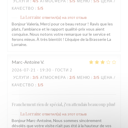
УСЛУГИ
:
4
/5
АТМОСФЕРА
:
5
/5
МЕНЮ
:
5
/5
ЦЕНА /
КАЧЕСТВО
:
5
/5
La Lorraine
ответил(а) на этот отзыв
Bonjour Valeria, Merci pour ce beau retour ! Ravis que les
plats, l'ambiance et le rapport qualité-prix vous aient
conquise. Nous notons votre remarque sur le service et
ferons mieux. À très bientôt ! L'équipe de la Brasserie La
Lorraine.
Marc-Antoine
V
2026-07-21
- 19:30 - ГОСТИ 2
УСЛУГИ
:
3
/5
АТМОСФЕРА
:
2
/5
МЕНЮ
:
3
/5
ЦЕНА /
КАЧЕСТВО
:
1
/5
Franchement rien de spécial, j’en attendais beaucoup plus!
La Lorraine
ответил(а) на этот отзыв
Bonjour Marc-Antoine, Nous sommes sincèrement
désolés que votre visite n'ait pas été à la hauteur de vos