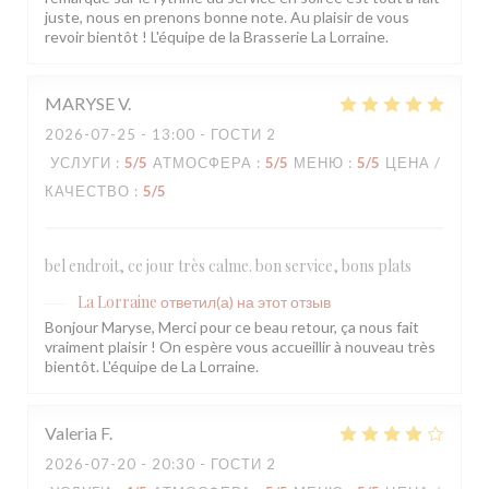
juste, nous en prenons bonne note. Au plaisir de vous
revoir bientôt ! L'équipe de la Brasserie La Lorraine.
MARYSE
V
2026-07-25
- 13:00 - ГОСТИ 2
УСЛУГИ
:
5
/5
АТМОСФЕРА
:
5
/5
МЕНЮ
:
5
/5
ЦЕНА /
КАЧЕСТВО
:
5
/5
bel endroit, ce jour très calme. bon service, bons plats
La Lorraine
ответил(а) на этот отзыв
Bonjour Maryse, Merci pour ce beau retour, ça nous fait
vraiment plaisir ! On espère vous accueillir à nouveau très
bientôt. L'équipe de La Lorraine.
Valeria
F
2026-07-20
- 20:30 - ГОСТИ 2