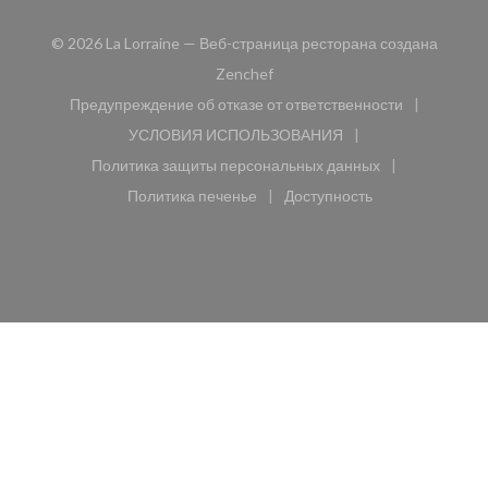
© 2026 La Lorraine — Веб-страница ресторана создана
((открывается в новом окне))
Zenchef
Предупреждение об отказе от ответственности
((открывается в новом окне))
УСЛОВИЯ ИСПОЛЬЗОВАНИЯ
((открывается в новом окне))
Политика защиты персональных данных
((открывается в новом окне))
Политика печенье
Доступность
((открывается в новом окне))
((открывается в новом 