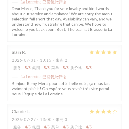
La Lorraine
已回复此评论
Dear Marco, Thank you for your loyalty and kind words
about our service and ambiance! We are sorry the menu
selection fell short that day. Availability can vary, and we
understand how frustrating that can be. We hope to
welcome you back soon! Best, The team at Brasserie La
Lorraine.
alain
R
2026-07-31
- 13:15 - 来宾 2
服务
:
5
/5
氛围
:
5
/5
菜单
:
5
/5
质价比
:
5
/5
La Lorraine
已回复此评论
Bonjour Remy, Merci pour cette belle note, ça nous fait
vraiment plaisir ! On espère vous revoir très vite parmi
nous. L'équipe de La Lorraine.
Claude
L
2026-07-27
- 13:00 - 来宾 3
服务
:
4
/5
氛围
:
4
/5
菜单
:
4
/5
质价比
:
4
/5