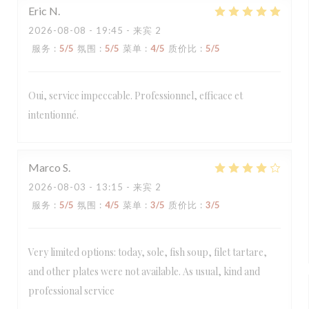
Eric
N
2026-08-08
- 19:45 - 来宾 2
服务
:
5
/5
氛围
:
5
/5
菜单
:
4
/5
质价比
:
5
/5
Oui, service impeccable. Professionnel, efficace et
intentionné.
Marco
S
2026-08-03
- 13:15 - 来宾 2
服务
:
5
/5
氛围
:
4
/5
菜单
:
3
/5
质价比
:
3
/5
Very limited options: today, sole, fish soup, filet tartare,
and other plates were not available. As usual, kind and
professional service