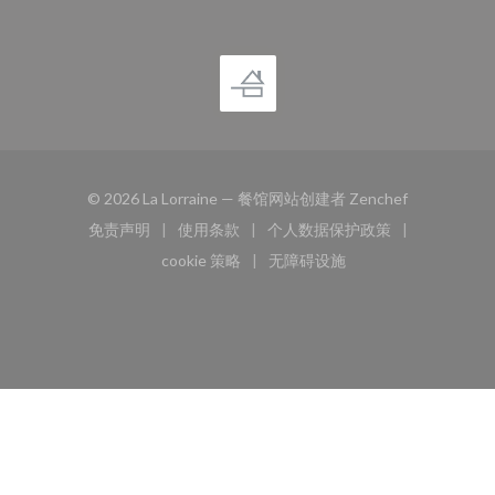
((在新窗口中
© 2026 La Lorraine — 餐馆网站创建者
Zenchef
免责声明
使用条款
个人数据保护政策
((在新窗口中打开))
((在新窗口中打开))
((在新窗口中打开))
cookie 策略
无障碍设施
((在新窗口中打开))
((在新窗口中打开))