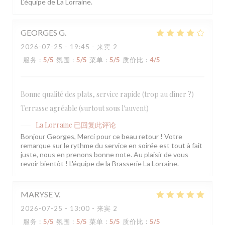
L'équipe de La Lorraine.
GEORGES
G
2026-07-25
- 19:45 - 来宾 2
服务
:
5
/5
氛围
:
5
/5
菜单
:
5
/5
质价比
:
4
/5
Bonne qualité des plats, service rapide (trop au dîner ?)
Terrasse agréable (surtout sous l'auvent)
La Lorraine
已回复此评论
Bonjour Georges, Merci pour ce beau retour ! Votre
remarque sur le rythme du service en soirée est tout à fait
juste, nous en prenons bonne note. Au plaisir de vous
revoir bientôt ! L'équipe de la Brasserie La Lorraine.
MARYSE
V
2026-07-25
- 13:00 - 来宾 2
服务
:
5
/5
氛围
:
5
/5
菜单
:
5
/5
质价比
:
5
/5