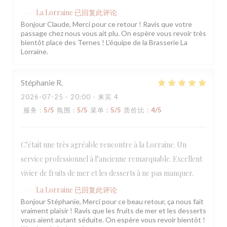
La Lorraine
已回复此评论
Bonjour Claude, Merci pour ce retour ! Ravis que votre
passage chez nous vous ait plu. On espère vous revoir très
bientôt place des Ternes ! L'équipe de la Brasserie La
Lorraine.
Stéphanie
R
2026-07-25
- 20:00 - 来宾 4
服务
:
5
/5
氛围
:
5
/5
菜单
:
5
/5
质价比
:
4
/5
C’était une très agréable rencontre à la Lorraine. Un
service professionnel à l’ancienne remarquable. Excellent
vivier de fruits de mer et les desserts à ne pas manquer.
La Lorraine
已回复此评论
Bonjour Stéphanie, Merci pour ce beau retour, ça nous fait
vraiment plaisir ! Ravis que les fruits de mer et les desserts
vous aient autant séduite. On espère vous revoir bientôt !