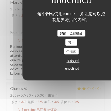
Marc-Antoine
V
2026-07-21
- 19:30 - 来宾 2
这个网站使用cookie， 并让您可以控
服务
:
3
/5
氛围
:
2
/5
菜单
:
3
/5
质价比
:
1
/5
制想要激活的内容。
Franchement rien de spécial, j’en attendais beaucoup plus!
好的，全部接受
La Lorraine
已回复此评论
禁用
Bonjour Marc-Antoine, Nous sommes sincèrement
désolés que votre visite n'ait pas été à la hauteur de vos
个性化
attentes. Vos remarques sur l'ambiance et le rapport
qualité-prix sont notées et transmises à l'équipe. Nous
保密政策
espérons avoir l'occasion de vous accueillir à nouveau et
undefined
de vous surprendre positivement. L'équipe de la Brasserie
La Lorraine
Charles
V
2026-07-20
- 20:30 - 来宾 4
服务
:
3
/5
氛围
:
3
/5
菜单
:
3
/5
质价比
:
3
/5
La Lorraine
已回复此评论