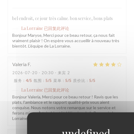
bel endroit, ce jour très calme. bon service, bons plats
La Lorraine
已回复此评论
Bonjour Maryse, Merci pour ce beau retour, ça nous fait
vraiment plaisir ! On espère vous accueillir à nouveau très
bientôt. L'équipe de La Lorraine.
Valeria
F
2026-07-20
- 20:30 - 来宾 2
服务
:
4
/5
氛围
:
5
/5
菜单
:
5
/5
质价比
:
5
/5
La Lorraine
已回复此评论
Bonjour Valeria, Merci pour ce beau retour ! Ravis que les
plats, l'ambiance et le rapport qualité-prix vous aient
conquise. Nous notons votre remarque sur le service et
ferons mieux. À très bientôt ! L'équipe de la Brasserie La
Lorraine.