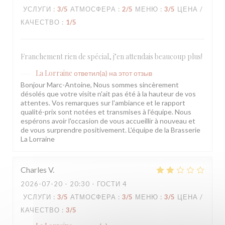
УСЛУГИ
:
3
/5
АТМОСФЕРА
:
2
/5
МЕНЮ
:
3
/5
ЦЕНА /
КАЧЕСТВО
:
1
/5
Franchement rien de spécial, j’en attendais beaucoup plus!
La Lorraine
ответил(а) на этот отзыв
Bonjour Marc-Antoine, Nous sommes sincèrement
désolés que votre visite n'ait pas été à la hauteur de vos
attentes. Vos remarques sur l'ambiance et le rapport
qualité-prix sont notées et transmises à l'équipe. Nous
espérons avoir l'occasion de vous accueillir à nouveau et
de vous surprendre positivement. L'équipe de la Brasserie
La Lorraine
Charles
V
2026-07-20
- 20:30 - ГОСТИ 4
УСЛУГИ
:
3
/5
АТМОСФЕРА
:
3
/5
МЕНЮ
:
3
/5
ЦЕНА /
КАЧЕСТВО
:
3
/5