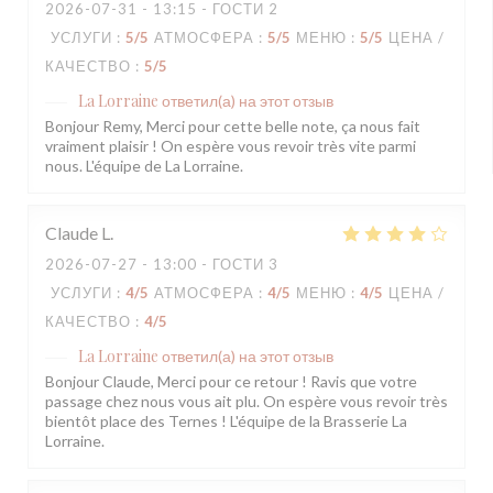
2026-07-31
- 13:15 - ГОСТИ 2
УСЛУГИ
:
5
/5
АТМОСФЕРА
:
5
/5
МЕНЮ
:
5
/5
ЦЕНА /
КАЧЕСТВО
:
5
/5
La Lorraine
ответил(а) на этот отзыв
Bonjour Remy, Merci pour cette belle note, ça nous fait
vraiment plaisir ! On espère vous revoir très vite parmi
nous. L'équipe de La Lorraine.
Claude
L
2026-07-27
- 13:00 - ГОСТИ 3
УСЛУГИ
:
4
/5
АТМОСФЕРА
:
4
/5
МЕНЮ
:
4
/5
ЦЕНА /
КАЧЕСТВО
:
4
/5
La Lorraine
ответил(а) на этот отзыв
Bonjour Claude, Merci pour ce retour ! Ravis que votre
passage chez nous vous ait plu. On espère vous revoir très
bientôt place des Ternes ! L'équipe de la Brasserie La
Lorraine.