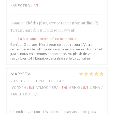
КАЧЕСТВО
:
4
/5
Bonne qualité des plats, service rapide (trop au dîner ?)
Terrasse agréable (surtout sous l'auvent)
La Lorraine
ответил(а) на этот отзыв
Bonjour Georges, Merci pour ce beau retour ! Votre
remarque sur le rythme du service en soirée est tout à fait
juste, nous en prenons bonne note. Au plaisir de vous
revoir bientôt ! L'équipe de la Brasserie La Lorraine.
MARYSE
V
2026-07-25
- 13:00 - ГОСТИ 2
УСЛУГИ
:
5
/5
АТМОСФЕРА
:
5
/5
МЕНЮ
:
5
/5
ЦЕНА /
КАЧЕСТВО
:
5
/5
bel endroit, ce jour très calme. bon service, bons plats