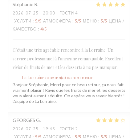
Stéphanie
R
2026-07-25
- 20:00 - ГОСТИ 4
УСЛУГИ
:
5
/5
АТМОСФЕРА
:
5
/5
МЕНЮ
:
5
/5
ЦЕНА /
КАЧЕСТВО
:
4
/5
C’était une très agréable rencontre à la Lorraine. Un
service professionnel à l’ancienne remarquable. Excellent
vivier de fruits de mer et les desserts à ne pas manquer.
La Lorraine
ответил(а) на этот отзыв
Bonjour Stéphanie, Merci pour ce beau retour, ça nous fait
vraiment plaisir ! Ravis que les fruits de mer et les desserts
vous aient autant séduite. On espère vous revoir bientôt !
L'équipe de La Lorraine.
GEORGES
G
2026-07-25
- 19:45 - ГОСТИ 2
УСЛУГИ
:
5
/5
АТМОСФЕРА
:
5
/5
МЕНЮ
:
5
/5
ЦЕНА /