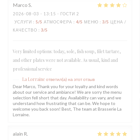
Marco
S
2026-08-03
- 13:15 - ГОСТИ 2
УСЛУГИ
:
5
/5
АТМОСФЕРА
:
4
/5
МЕНЮ
:
3
/5
ЦЕНА /
КАЧЕСТВО
:
3
/5
Very limited options: today, sole, fish soup, filet tartare,
and other plates were not available. As usual, kind and
professional service
La Lorraine
ответил(а) на этот отзыв
Dear Marco, Thank you for your loyalty and kind words
about our service and ambiance! We are sorry the menu
selection fell short that day. Availability can vary, and we
understand how frustrating that can be. We hope to
welcome you back soon! Best, The team at Brasserie La
Lorraine.
alain
R