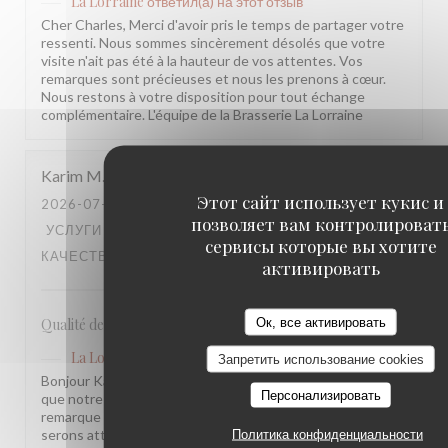
La Lorraine
ответил(а) на этот отзыв
Cher Charles, Merci d'avoir pris le temps de partager votre
ressenti. Nous sommes sincèrement désolés que votre
visite n'ait pas été à la hauteur de vos attentes. Vos
remarques sont précieuses et nous les prenons à cœur.
Nous restons à votre disposition pour tout échange
complémentaire. L'équipe de la Brasserie La Lorraine
Karim
M
Этот сайт использует кукис и
2026-07-17
- 20:30 - ГОСТИ 2
позволяет вам контролироват
УСЛУГИ
:
5
/5
АТМОСФЕРА
:
4
/5
МЕНЮ
:
4
/5
ЦЕНА /
сервисы которые вы хотите
КАЧЕСТВО
:
3
/5
активировать
Ок, все активировать
Qualité des plats, cadre et amabilité de l’équipe
La Lorraine
ответил(а) на этот отзыв
Запретить использование cookies
Bonjour Karim, Merci pour ce retour ! Nous sommes ravis
Персонализировать
que notre équipe et l'ambiance vous aient plu. Votre
remarque sur le rapport qualité-prix est notée, nous y
serons attentifs. À très bientôt !
Политика конфиденциальности