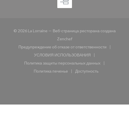
© 2026 La Lorraine — Веб-страница ресторана создана
((открывается в новом окне))
Zenchef
Предупреждение об отказе от ответственности
((открывается в новом окне))
УСЛОВИЯ ИСПОЛЬЗОВАНИЯ
((открывается в новом окне))
Политика защиты персональных данных
((открывается в новом окне))
Политика печенье
Доступность
((открывается в новом окне))
((открывается в новом 