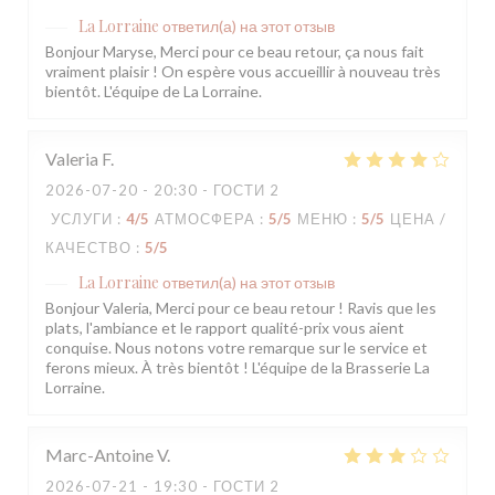
La Lorraine
ответил(а) на этот отзыв
Bonjour Maryse, Merci pour ce beau retour, ça nous fait
vraiment plaisir ! On espère vous accueillir à nouveau très
bientôt. L'équipe de La Lorraine.
Valeria
F
2026-07-20
- 20:30 - ГОСТИ 2
УСЛУГИ
:
4
/5
АТМОСФЕРА
:
5
/5
МЕНЮ
:
5
/5
ЦЕНА /
КАЧЕСТВО
:
5
/5
La Lorraine
ответил(а) на этот отзыв
Bonjour Valeria, Merci pour ce beau retour ! Ravis que les
plats, l'ambiance et le rapport qualité-prix vous aient
conquise. Nous notons votre remarque sur le service et
ferons mieux. À très bientôt ! L'équipe de la Brasserie La
Lorraine.
Marc-Antoine
V
2026-07-21
- 19:30 - ГОСТИ 2