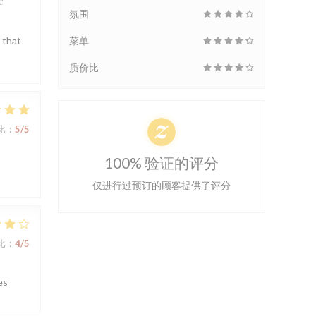
e
氛围
菜单
 that
质价比
比
:
5
/5
100% 验证的评分
仅进行过预订的顾客提供了评分
比
:
4
/5
es