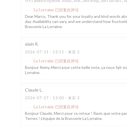
Very limited options: today, sole, fish soup, filet tartare,
La Lorraine
已回复此评论
Dear Marco, Thank you for your loyalty and kind words abo
day. Availability can vary, and we understand how frustr
Brasserie La Lorraine.
alain
R
2026-07-31
- 13:15 - 来宾 2
La Lorraine
已回复此评论
Bonjour Remy, Merci pour cette belle note, ça nous fait vra
Lorraine.
Claude
L
2026-07-27
- 13:00 - 来宾 3
La Lorraine
已回复此评论
Bonjour Claude, Merci pour ce retour ! Ravis que votre pa
Ternes ! L'équipe de la Brasserie La Lorraine.