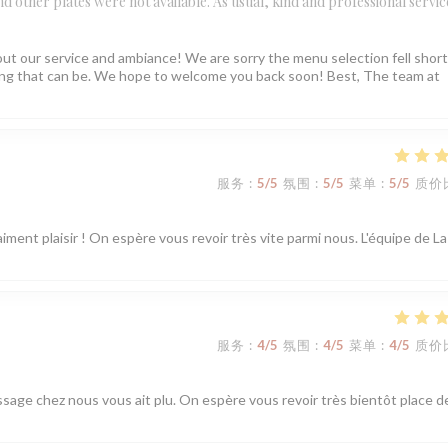
 and other plates were not available. As usual, kind and professional servic
ut our service and ambiance! We are sorry the menu selection fell short
ating that can be. We hope to welcome you back soon! Best, The team at
服务
:
5
/5
氛围
:
5
/5
菜单
:
5
/5
质价
iment plaisir ! On espère vous revoir très vite parmi nous. L'équipe de La
服务
:
4
/5
氛围
:
4
/5
菜单
:
4
/5
质价
ssage chez nous vous ait plu. On espère vous revoir très bientôt place d