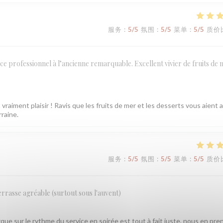
服务
:
5
/5
氛围
:
5
/5
菜单
:
5
/5
质价
ce professionnel à l’ancienne remarquable. Excellent vivier de fruits de 
vraiment plaisir ! Ravis que les fruits de mer et les desserts vous aient 
rraine.
服务
:
5
/5
氛围
:
5
/5
菜单
:
5
/5
质价
errasse agréable (surtout sous l'auvent)
ue sur le rythme du service en soirée est tout à fait juste, nous en pre