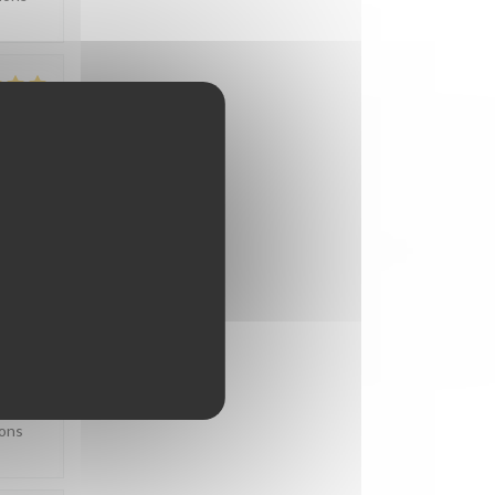
比
:
5
/5
e de La
比
:
5
/5
tons