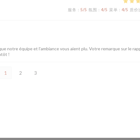
服务
:
5
/5
氛围
:
4
/5
菜单
:
4
/5
质价
ue notre équipe et l'ambiance vous aient plu. Votre remarque sur le rap
ntôt !
1
2
3