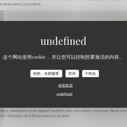
la Brasserie La Lorraine.
服务
:
5
/5
氛围
:
5
/5
菜单
:
5
/5
质价
这个网站使用cookie， 并让您可以控制想要激活的内容。
iment plaisir ! On espère vous accueillir à nouveau très bientôt. L'équip
好的，全部接受
禁用
个性化
保密政策
undefined
服务
:
4
/5
氛围
:
5
/5
菜单
:
5
/5
质价
plats, l'ambiance et le rapport qualité-prix vous aient conquise. Nous no
ôt ! L'équipe de la Brasserie La Lorraine.