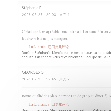
Stéphanie
R
2026-07-25
- 20:00 - 来宾 4
C’était une très agréable rencontre à la Lorraine. Un servi
les desserts à ne pas manquer.
La Lorraine
已回复此评论
Bonjour Stéphanie, Merci pour ce beau retour, ça nous fait 
séduite. On espère vous revoir bientôt ! L'équipe de La Lo
GEORGES
G
2026-07-25
- 19:45 - 来宾 2
Bonne qualité des plats, service rapide (trop au dîner ?) T
La Lorraine
已回复此评论
Bonjour Georges, Merci pour ce beau retour ! Votre remarq