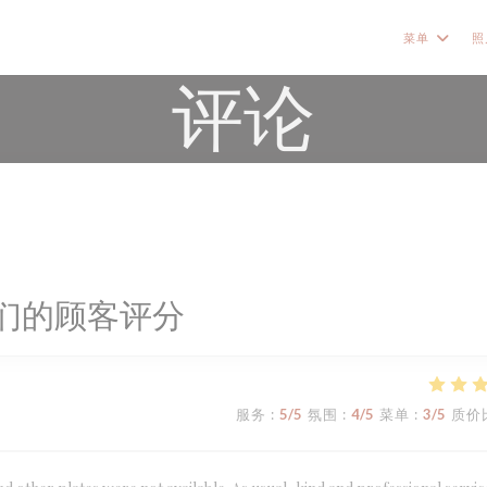
菜单
照
评论
们的顾客评分
服务
:
5
/5
氛围
:
4
/5
菜单
:
3
/5
质价