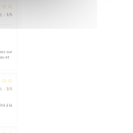
比
:
1
/5
ues sur
eau et
比
:
3
/5
té à la