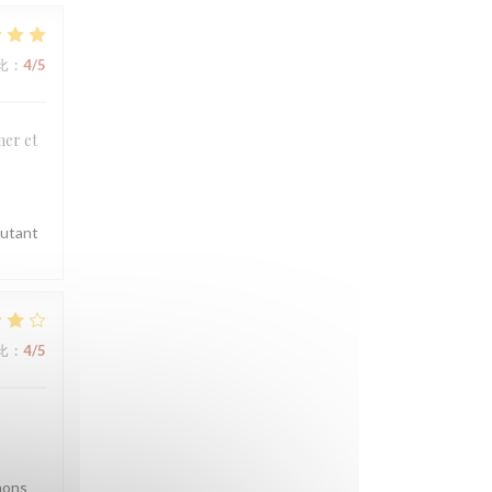
比
:
4
/5
mer et
autant
比
:
4
/5
nons