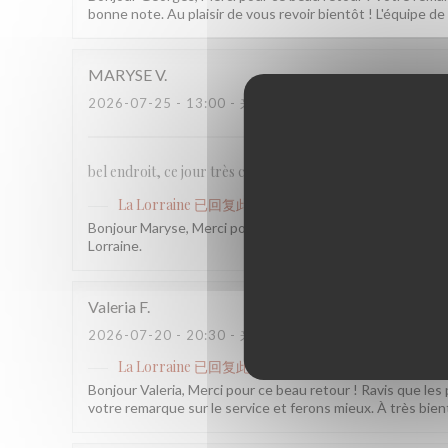
bonne note. Au plaisir de vous revoir bientôt ! L'équipe de 
MARYSE
V
2026-07-25
- 13:00 - 来宾 2
bel endroit, ce jour très calme. bon service, bons plats
La Lorraine
已回复此评论
Bonjour Maryse, Merci pour ce beau retour, ça nous fait vra
Lorraine.
Valeria
F
2026-07-20
- 20:30 - 来宾 2
La Lorraine
已回复此评论
Bonjour Valeria, Merci pour ce beau retour ! Ravis que les 
votre remarque sur le service et ferons mieux. À très bient