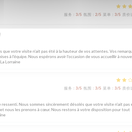
服务
:
3
/5
氛围
:
2
/5
菜单
:
3
/5
质价
!
ue votre visite n'ait pas été à la hauteur de vos attentes. Vos remarq
ises à l'équipe. Nous espérons avoir l'occasion de vous accueillir à nouv
 La Lorraine
服务
:
3
/5
氛围
:
3
/5
菜单
:
3
/5
质价
e ressenti. Nous sommes sincèrement désolés que votre visite n'ait pas é
t nous les prenons à cœur. Nous restons à votre disposition pour tout
aine