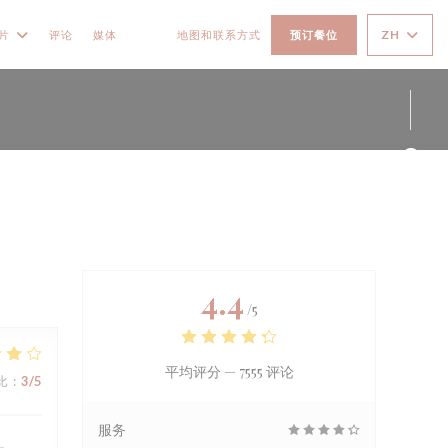
ZH
片
评论
媒体
地图和联系方式
预订餐位
((在新窗口中打开))
((在新窗口中打开))
Fac
Ins
4.4
/5
平均评分 —
7555 评论
比
:
3
/5
服务