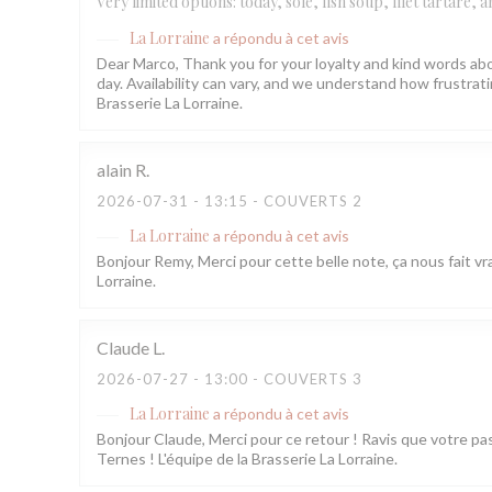
Very limited options: today, sole, fish soup, filet tartare,
La Lorraine
a répondu à cet avis
Dear Marco, Thank you for your loyalty and kind words abo
day. Availability can vary, and we understand how frustr
Brasserie La Lorraine.
alain
R
2026-07-31
- 13:15 - COUVERTS 2
La Lorraine
a répondu à cet avis
Bonjour Remy, Merci pour cette belle note, ça nous fait vra
Lorraine.
Claude
L
2026-07-27
- 13:00 - COUVERTS 3
La Lorraine
a répondu à cet avis
Bonjour Claude, Merci pour ce retour ! Ravis que votre pa
Ternes ! L'équipe de la Brasserie La Lorraine.