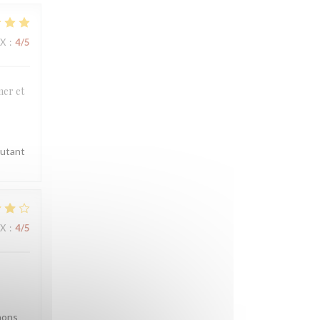
IX
:
4
/5
mer et
autant
IX
:
4
/5
nons