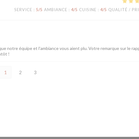
SERVICE
:
5
/5
AMBIANCE
:
4
/5
CUISINE
:
4
/5
QUALITÉ / PR
ue notre équipe et l'ambiance vous aient plu. Votre remarque sur le rap
ntôt !
1
2
3