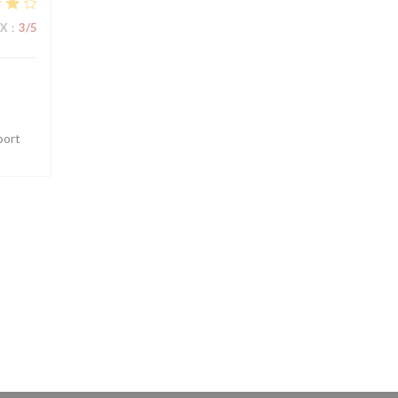
IX
:
3
/5
port