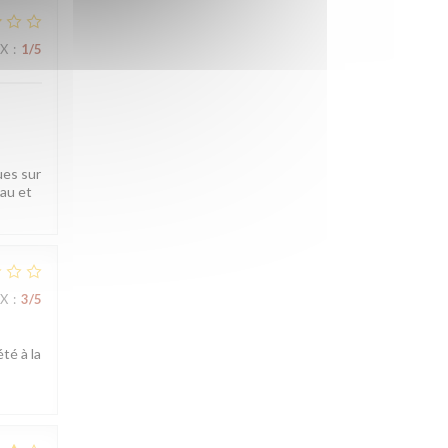
IX
:
1
/5
ues sur
eau et
IX
:
3
/5
té à la