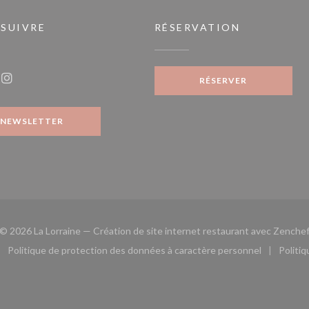
 SUIVRE
RÉSERVATION
fenêtre))
RÉSERVER
ook ((ouvre une nouvelle fenêtre))
Instagram ((ouvre une nouvelle fenêtre))
NEWSLETTER
© 2026 La Lorraine — Création de site internet restaurant avec
Zenche
Politique de protection des données à caractère personnel
Politi
le fenêtre))
ouvre une nouvelle fenêtre))
((ouvre une nouvelle fenêtre))