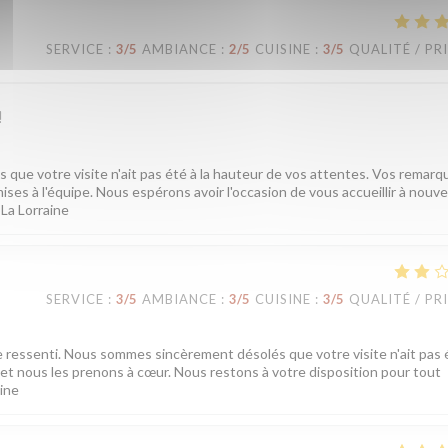
SERVICE
:
3
/5
AMBIANCE
:
2
/5
CUISINE
:
3
/5
QUALITÉ / PR
!
ue votre visite n'ait pas été à la hauteur de vos attentes. Vos remarq
ises à l'équipe. Nous espérons avoir l'occasion de vous accueillir à nouv
 La Lorraine
SERVICE
:
3
/5
AMBIANCE
:
3
/5
CUISINE
:
3
/5
QUALITÉ / PR
e ressenti. Nous sommes sincèrement désolés que votre visite n'ait pas é
t nous les prenons à cœur. Nous restons à votre disposition pour tout
aine