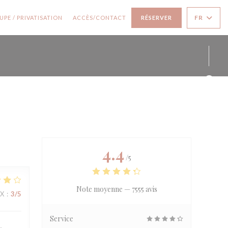
 UNE NOUVELLE FENÊTRE))
((OUVRE UNE NOUVELLE FENÊTRE))
FR
PE / PRIVATISATION
ACCÈS/CONTACT
RÉSERVER
Face
Inst
4.4
/5
Note moyenne —
7555 avis
IX
:
3
/5
Service