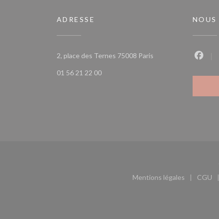
ADRESSE
NOUS
((ouvre une nouvelle 
2, place des Ternes 75008 Paris
Faceb
01 56 21 22 00
Mentions légales
CGU
((ouvre une nouvel
((