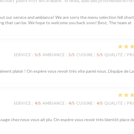
 and other plates were not available. As usual, kind and professional servic
ut our service and ambiance! We are sorry the menu selection fell short
ating that can be. We hope to welcome you back soon! Best, The team at
SERVICE
:
5
/5
AMBIANCE
:
5
/5
CUISINE
:
5
/5
QUALITÉ / PR
iment plaisir ! On espère vous revoir très vite parmi nous. L'équipe de La
SERVICE
:
4
/5
AMBIANCE
:
4
/5
CUISINE
:
4
/5
QUALITÉ / PR
ssage chez nous vous ait plu. On espère vous revoir très bientôt place d