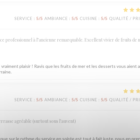
SERVICE
:
5
/5
AMBIANCE
:
5
/5
CUISINE
:
5
/5
QUALITÉ / PR
ce professionnel à l’ancienne remarquable. Excellent vivier de fruits de 
vraiment plaisir ! Ravis que les fruits de mer et les desserts vous aient 
rraine.
SERVICE
:
5
/5
AMBIANCE
:
5
/5
CUISINE
:
5
/5
QUALITÉ / PR
errasse agréable (surtout sous l'auvent)
ue sur le rythme du service en soirée est tout à fait juste, nous en pre