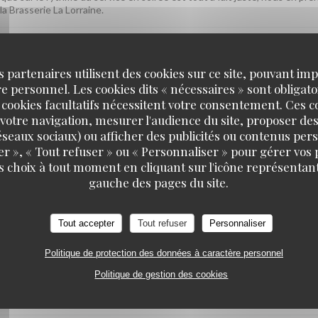
la Brasserie La Lorraine.
s partenaires utilisent des cookies sur ce site, pouvant impl
SERVICE
:
5
/5
AMBIANCE
:
5
/5
CUISINE
:
5
/5
QUALITÉ / PR
 personnel. Les cookies dits « nécessaires » sont obligatoi
 cookies facultatifs nécessitent votre consentement. Ces co
votre navigation, mesurer l'audience du site, proposer des
 réseaux sociaux) ou afficher des publicités ou contenus per
er », « Tout refuser » ou « Personnaliser » pour gérer vos
iment plaisir ! On espère vous accueillir à nouveau très bientôt. L'équip
s choix à tout moment en cliquant sur l'icône représentant
gauche des pages du site.
Tout accepter
Tout refuser
Personnaliser
SERVICE
:
4
/5
AMBIANCE
:
5
/5
CUISINE
:
5
/5
QUALITÉ / PR
Politique de protection des données à caractère personnel
Politique de gestion des cookies
plats, l'ambiance et le rapport qualité-prix vous aient conquise. Nous no
ôt ! L'équipe de la Brasserie La Lorraine.