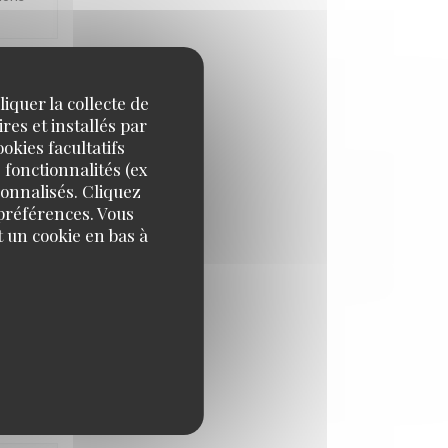
iquer la collecte de
IX
:
5
/5
res et installés par
okies facultatifs
 fonctionnalités (ex
sonnalisés. Cliquez
 préférences. Vous
e de La
 un cookie en bas à
IX
:
5
/5
tons