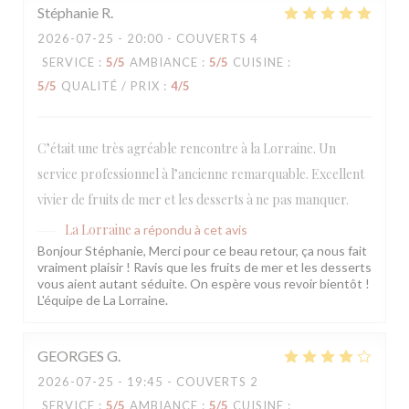
Stéphanie
R
2026-07-25
- 20:00 - COUVERTS 4
SERVICE
:
5
/5
AMBIANCE
:
5
/5
CUISINE
:
5
/5
QUALITÉ / PRIX
:
4
/5
C’était une très agréable rencontre à la Lorraine. Un
service professionnel à l’ancienne remarquable. Excellent
vivier de fruits de mer et les desserts à ne pas manquer.
La Lorraine
a répondu à cet avis
Bonjour Stéphanie, Merci pour ce beau retour, ça nous fait
vraiment plaisir ! Ravis que les fruits de mer et les desserts
vous aient autant séduite. On espère vous revoir bientôt !
L'équipe de La Lorraine.
GEORGES
G
2026-07-25
- 19:45 - COUVERTS 2
SERVICE
:
5
/5
AMBIANCE
:
5
/5
CUISINE
: