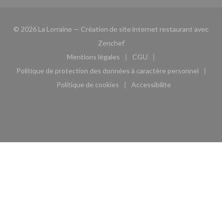
© 2026 La Lorraine — Création de site internet restaurant avec
((ouvre une nouvelle fenêtre))
Zenchef
Mentions légales
CGU
((ouvre une nouvelle fenêtre))
((ouvre une nouvelle fen
Politique de protection des données à caractère personnel
((ouvre une nouvelle fenêtre))
Politique de cookies
Accessibilite
((ouvre une nouvelle fenêtre))
((ouvre une nouvelle fe