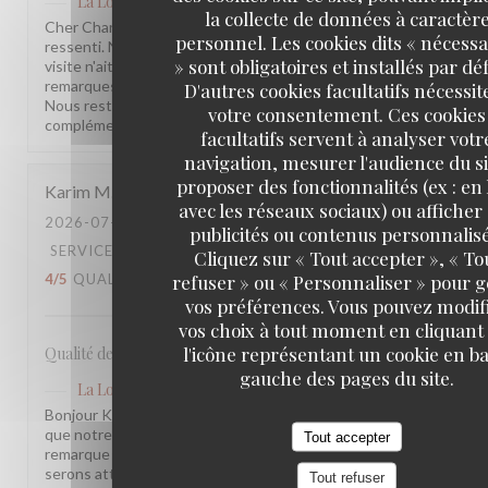
La Lorraine
a répondu à cet avis
la collecte de données à caractèr
Cher Charles, Merci d'avoir pris le temps de partager votre
personnel. Les cookies dits « nécessa
ressenti. Nous sommes sincèrement désolés que votre
» sont obligatoires et installés par dé
visite n'ait pas été à la hauteur de vos attentes. Vos
remarques sont précieuses et nous les prenons à cœur.
D'autres cookies facultatifs nécessit
Nous restons à votre disposition pour tout échange
votre consentement. Ces cookies
complémentaire. L'équipe de la Brasserie La Lorraine
facultatifs servent à analyser votr
navigation, mesurer l'audience du si
proposer des fonctionnalités (ex : en 
Karim
M
avec les réseaux sociaux) ou afficher
2026-07-17
- 20:30 - COUVERTS 2
publicités ou contenus personnalisé
SERVICE
:
5
/5
AMBIANCE
:
4
/5
CUISINE
:
Cliquez sur « Tout accepter », « To
refuser » ou « Personnaliser » pour 
4
/5
QUALITÉ / PRIX
:
3
/5
vos préférences. Vous pouvez modif
vos choix à tout moment en cliquant
l'icône représentant un cookie en ba
Qualité des plats, cadre et amabilité de l’équipe
gauche des pages du site.
La Lorraine
a répondu à cet avis
Bonjour Karim, Merci pour ce retour ! Nous sommes ravis
que notre équipe et l'ambiance vous aient plu. Votre
Tout accepter
remarque sur le rapport qualité-prix est notée, nous y
serons attentifs. À très bientôt !
Tout refuser