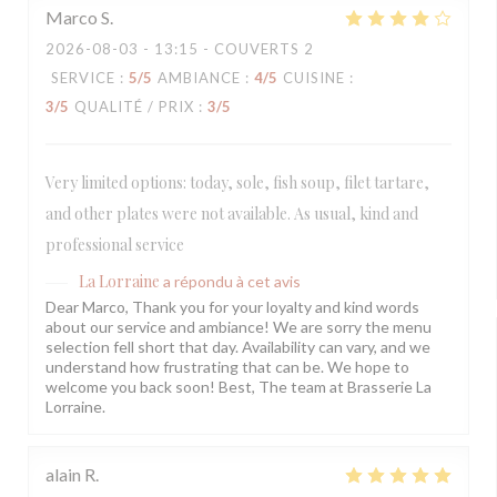
Marco
S
2026-08-03
- 13:15 - COUVERTS 2
SERVICE
:
5
/5
AMBIANCE
:
4
/5
CUISINE
:
3
/5
QUALITÉ / PRIX
:
3
/5
Very limited options: today, sole, fish soup, filet tartare,
and other plates were not available. As usual, kind and
professional service
La Lorraine
a répondu à cet avis
Dear Marco, Thank you for your loyalty and kind words
about our service and ambiance! We are sorry the menu
selection fell short that day. Availability can vary, and we
understand how frustrating that can be. We hope to
welcome you back soon! Best, The team at Brasserie La
Lorraine.
alain
R