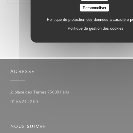
Personnaliser
1
2
3
Politique de protection des données à caractère p
Politique de gestion des cookies
ADRESSE
((ouvre une nouvelle fenêtre))
2, place des Ternes 75008 Paris
01 56 21 22 00
NOUS SUIVRE