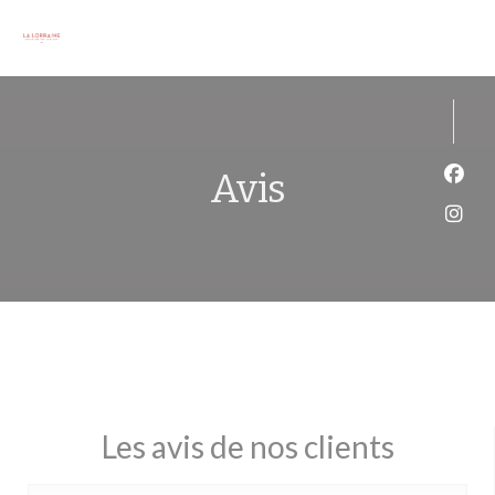
Personnalisation de vos choix en matière de cookies
Avis
Face
Inst
Les avis de nos clients