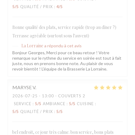
5
/5
QUALITÉ / PRIX
:
4
/5
Bonne qualité des plats, service rapide (trop au dîner ?)
Terrasse agréable (surtout sous l'auvent)
La Lorraine
a répondu à cet avis
Bonjour Georges, Merci pour ce beau retour ! Votre
remarque sur le rythme du service en soirée est tout à fait
juste, nous en prenons bonne note. Au plaisir de vous
revoir bientôt ! L'équipe de la Brasserie La Lorraine.
MARYSE
V
2026-07-25
- 13:00 - COUVERTS 2
SERVICE
:
5
/5
AMBIANCE
:
5
/5
CUISINE
:
5
/5
QUALITÉ / PRIX
:
5
/5
bel endroit, ce jour très calme. bon service, bons plats