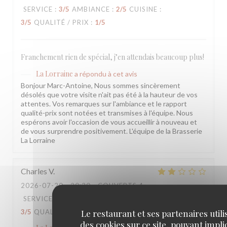
SERVICE
:
3
/5
AMBIANCE
:
2
/5
CUISINE
:
3
/5
QUALITÉ / PRIX
:
1
/5
Franchement rien de spécial, j’en attendais beaucoup plus!
La Lorraine
a répondu à cet avis
Bonjour Marc-Antoine, Nous sommes sincèrement
désolés que votre visite n'ait pas été à la hauteur de vos
attentes. Vos remarques sur l'ambiance et le rapport
qualité-prix sont notées et transmises à l'équipe. Nous
espérons avoir l'occasion de vous accueillir à nouveau et
de vous surprendre positivement. L'équipe de la Brasserie
La Lorraine
Charles
V
2026-07-20
- 20:30 - COUVERTS 4
SERVICE
:
3
/5
AMBIANCE
:
3
/5
CUISINE
:
Le restaurant et ses partenaires utili
3
/5
QUALITÉ / PRIX
:
3
/5
des cookies sur ce site, pouvant impl