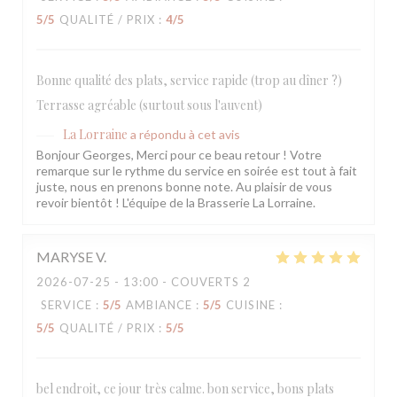
5
/5
QUALITÉ / PRIX
:
4
/5
Bonne qualité des plats, service rapide (trop au dîner ?)
Terrasse agréable (surtout sous l'auvent)
La Lorraine
a répondu à cet avis
Bonjour Georges, Merci pour ce beau retour ! Votre
remarque sur le rythme du service en soirée est tout à fait
juste, nous en prenons bonne note. Au plaisir de vous
revoir bientôt ! L'équipe de la Brasserie La Lorraine.
MARYSE
V
2026-07-25
- 13:00 - COUVERTS 2
SERVICE
:
5
/5
AMBIANCE
:
5
/5
CUISINE
:
5
/5
QUALITÉ / PRIX
:
5
/5
bel endroit, ce jour très calme. bon service, bons plats