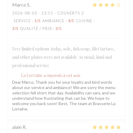
Marco
S
2026-08-03
- 13:15 - COUVERTS 2
SERVICE
:
5
/5
AMBIANCE
:
4
/5
CUISINE
:
3
/5
QUALITÉ / PRIX
:
3
/5
Very limited options: today, sole, fish soup, filet tartare,
and other plates were not available. As usual, kind and
professional service
La Lorraine
a répondu à cet avis
Dear Marco, Thank you for your loyalty and kind words
about our service and ambiance! We are sorry the menu
selection fell short that day. Availability can vary, and we
understand how frustrating that can be. We hope to
welcome you back soon! Best, The team at Brasserie La
Lorraine.
alain
R