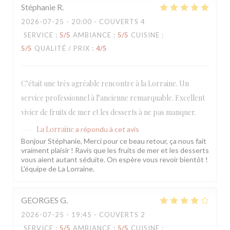
Stéphanie
R
2026-07-25
- 20:00 - COUVERTS 4
SERVICE
:
5
/5
AMBIANCE
:
5
/5
CUISINE
:
5
/5
QUALITÉ / PRIX
:
4
/5
C’était une très agréable rencontre à la Lorraine. Un
service professionnel à l’ancienne remarquable. Excellent
vivier de fruits de mer et les desserts à ne pas manquer.
La Lorraine
a répondu à cet avis
Bonjour Stéphanie, Merci pour ce beau retour, ça nous fait
vraiment plaisir ! Ravis que les fruits de mer et les desserts
vous aient autant séduite. On espère vous revoir bientôt !
L'équipe de La Lorraine.
GEORGES
G
2026-07-25
- 19:45 - COUVERTS 2
SERVICE
:
5
/5
AMBIANCE
:
5
/5
CUISINE
: