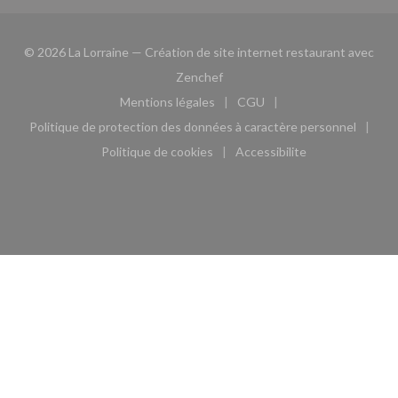
© 2026 La Lorraine — Création de site internet restaurant avec
((ouvre une nouvelle fenêtre))
Zenchef
Mentions légales
CGU
((ouvre une nouvelle fenêtre))
((ouvre une nouvelle fen
Politique de protection des données à caractère personnel
((ouvre une nouvelle fenêtre))
Politique de cookies
Accessibilite
((ouvre une nouvelle fenêtre))
((ouvre une nouvelle fe