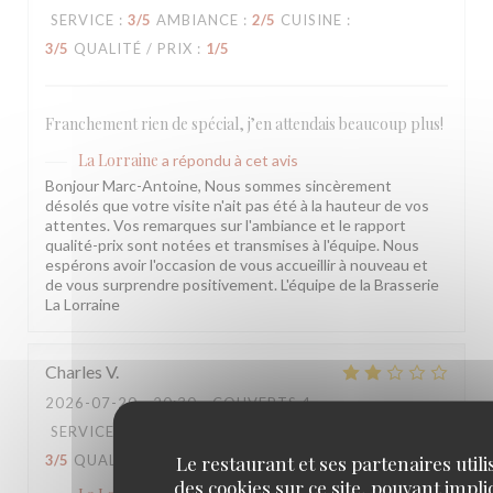
SERVICE
:
3
/5
AMBIANCE
:
2
/5
CUISINE
:
3
/5
QUALITÉ / PRIX
:
1
/5
Franchement rien de spécial, j’en attendais beaucoup plus!
La Lorraine
a répondu à cet avis
Bonjour Marc-Antoine, Nous sommes sincèrement
désolés que votre visite n'ait pas été à la hauteur de vos
attentes. Vos remarques sur l'ambiance et le rapport
qualité-prix sont notées et transmises à l'équipe. Nous
espérons avoir l'occasion de vous accueillir à nouveau et
de vous surprendre positivement. L'équipe de la Brasserie
La Lorraine
Charles
V
2026-07-20
- 20:30 - COUVERTS 4
SERVICE
:
3
/5
AMBIANCE
:
3
/5
CUISINE
:
Le restaurant et ses partenaires utili
3
/5
QUALITÉ / PRIX
:
3
/5
des cookies sur ce site, pouvant impl