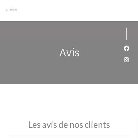
Personnalisation de vos choix en matière de cookies
Avis
Face
Inst
Les avis de nos clients