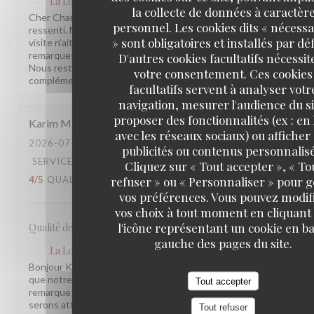
La Lorraine
a répondu à cet avis
la collecte de données à caractèr
Cher Charles, Merci d'avoir pris le temps de partager votre
personnel. Les cookies dits « nécessa
ressenti. Nous sommes sincèrement désolés que votre
» sont obligatoires et installés par dé
visite n'ait pas été à la hauteur de vos attentes. Vos
remarques sont précieuses et nous les prenons à cœur.
D'autres cookies facultatifs nécessit
Nous restons à votre disposition pour tout échange
votre consentement. Ces cookies
complémentaire. L'équipe de la Brasserie La Lorraine
facultatifs servent à analyser votr
navigation, mesurer l'audience du si
proposer des fonctionnalités (ex : en 
Karim
M
avec les réseaux sociaux) ou afficher
2026-07-17
- 20:30 - COUVERTS 2
publicités ou contenus personnalisé
SERVICE
:
5
/5
AMBIANCE
:
4
/5
CUISINE
:
Cliquez sur « Tout accepter », « To
refuser » ou « Personnaliser » pour 
4
/5
QUALITÉ / PRIX
:
3
/5
vos préférences. Vous pouvez modif
vos choix à tout moment en cliquant
l'icône représentant un cookie en ba
Qualité des plats, cadre et amabilité de l’équipe
gauche des pages du site.
La Lorraine
a répondu à cet avis
Bonjour Karim, Merci pour ce retour ! Nous sommes ravis
que notre équipe et l'ambiance vous aient plu. Votre
Tout accepter
remarque sur le rapport qualité-prix est notée, nous y
serons attentifs. À très bientôt !
Tout refuser