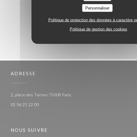
Personnaliser
1
2
3
Politique de protection des données à caractère p
Politique de gestion des cookies
ADRESSE
((ouvre une nouvelle fenêtre))
2, place des Ternes 75008 Paris
01 56 21 22 00
NOUS SUIVRE