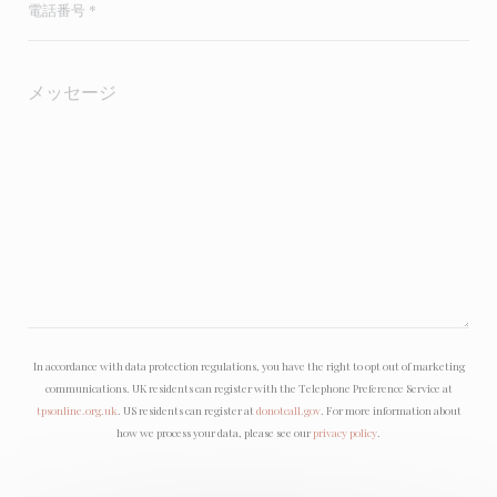
In accordance with data protection regulations, you have the right to opt out of marketing
communications. UK residents can register with the Telephone Preference Service at
tpsonline.org.uk
. US residents can register at
donotcall.gov
. For more information about
how we process your data, please see our
privacy policy
.