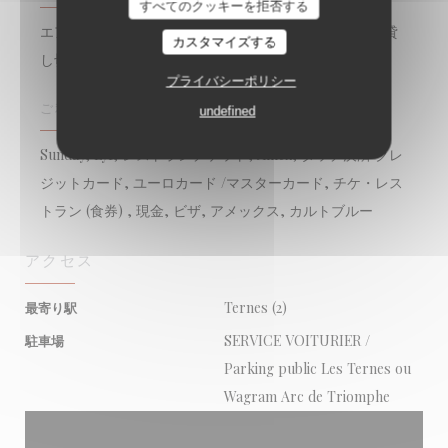
すべてのクッキーを拒否する
エアコン付きの客室, , 取り除く, 離れて, WI-FI, 予約, 貸
カスタマイズする
し切り, テラス
プライバシーポリシー
ご利用可能なお支払い方法
undefined
Sunday, Lyf, レストランチケット, Amex, タッチ決済 クレ
ジットカード, ユーロカード /マスターカード, チケ・レス
トラン (食券) , 現金, ビザ, アメックス, カルトブルー
アクセス
Ternes (2)
最寄り駅
SERVICE VOITURIER /
駐車場
Parking public Les Ternes ou
Wagram Arc de Triomphe