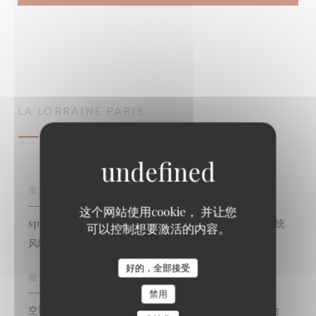
LA LORRAINE
PARIS
一般信息
菜肴
这个网站使用cookie， 并让您
spécialisépoisson, 海鲜带走, 鱼和海鲜, 烹调francaise传统
可以控制想要激活的内容。
风味, 传统美食
好的，全部接受
服务
禁用
空调房, , 带走, 拿走订单, 无线上网, 预订, 私人租用, 阳台