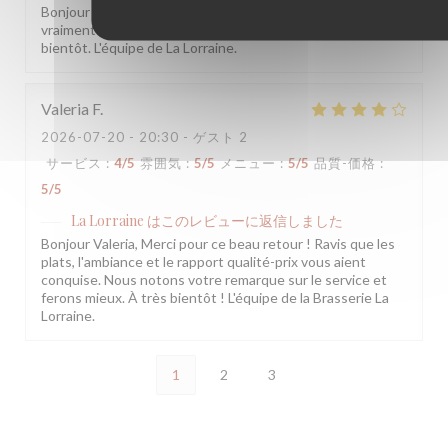
Bonjour Maryse, Merci pour ce beau retour, ça nous fait
vraiment plaisir ! On espère vous accueillir à nouveau très
bientôt. L'équipe de La Lorraine.
Valeria
F
2026-07-20
- 20:30 - ゲスト 2
サービス
:
4
/5
雰囲気
:
5
/5
メニュー
:
5
/5
品質-価格
:
5
/5
La Lorraine
はこのレビューに返信しました
Bonjour Valeria, Merci pour ce beau retour ! Ravis que les
plats, l'ambiance et le rapport qualité-prix vous aient
conquise. Nous notons votre remarque sur le service et
ferons mieux. À très bientôt ! L'équipe de la Brasserie La
Lorraine.
1
2
3