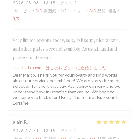
2026-08-03
- 13:15 - ゲスト 2
サービス
:
5
/5
雰囲気
:
4
/5
メニュー
:
3
/5
品質-価格
:
3
/5
Very limited options: today, sole, fish soup, filet tartare,
and other plates were not available. As usual, kind and
professional service
La Lorraine
はこのレビューに返信しました
Dear Marco, Thank you for your loyalty and kind words
about our service and ambiance! We are sorry the menu
selection fell short that day. Availability can vary, and we
understand how frustrating that can be. We hope to
welcome you back soon! Best, The team at Brasserie La
Lorraine.
alain
R
2026-07-31
- 13:15 - ゲスト 2
サービス
:
5
/5
雰囲気
:
5
/5
メニュー
:
5
/5
品質-価格
: