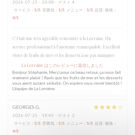
2026-07-25
- 20:00 - ゲスト 4
サービス
:
5
/5
雰囲気
:
5
/5
メニュー
:
5
/5
品質-価格
:
4
/5
C’était une très agréable rencontre à la Lorraine. Un
service professionnel à l’ancienne remarquable. Excellent
vivier de fruits de mer et les desserts à ne pas manquer.
La Lorraine
はこのレビューに返信しました
Bonjour Stéphanie, Merci pour ce beau retour, ça nous fait
vraiment plaisir ! Ravis que les fruits de mer et les desserts
vous aient autant séduite. On espère vous revoir bientôt !
L'équipe de La Lorraine.
GEORGES
G
2026-07-25
- 19:45 - ゲスト 2
サービス
:
5
/5
雰囲気
:
5
/5
メニュー
:
5
/5
品質-価格
:
4
/5