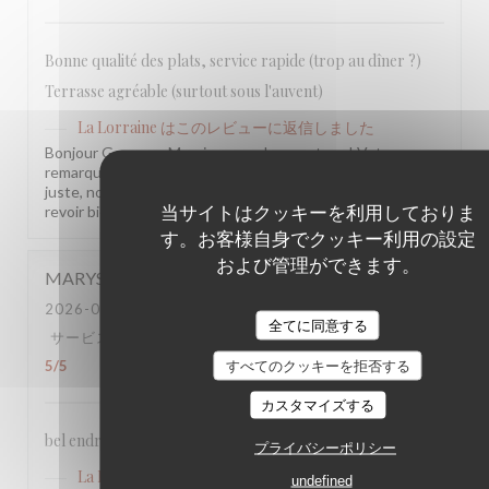
Bonne qualité des plats, service rapide (trop au dîner ?)
Terrasse agréable (surtout sous l'auvent)
La Lorraine
はこのレビューに返信しました
Bonjour Georges, Merci pour ce beau retour ! Votre
remarque sur le rythme du service en soirée est tout à fait
juste, nous en prenons bonne note. Au plaisir de vous
当サイトはクッキーを利用しておりま
revoir bientôt ! L'équipe de la Brasserie La Lorraine.
す。お客様自身でクッキー利用の設定
および管理ができます。
MARYSE
V
2026-07-25
- 13:00 - ゲスト 2
全てに同意する
サービス
:
5
/5
雰囲気
:
5
/5
メニュー
:
5
/5
品質-価格
:
5
/5
すべてのクッキーを拒否する
カスタマイズする
bel endroit, ce jour très calme. bon service, bons plats
プライバシーポリシー
La Lorraine
はこのレビューに返信しました
undefined