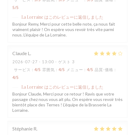
5
/5
La Lorraine
はこのレビューに返信しました
Bonjour Remy, Merci pour cette belle note, ça nous fait
vraiment plaisir ! On espère vous revoir très vite parmi
nous. L'équipe de La Lorraine.
Claude
L
2026-07-27
- 13:00 - ゲスト 3
サービス
:
4
/5
雰囲気
:
4
/5
メニュー
:
4
/5
品質-価格
:
4
/5
La Lorraine
はこのレビューに返信しました
Bonjour Claude, Merci pour ce retour ! Ravis que votre
passage chez nous vous ait plu. On espère vous revoir très
bientôt place des Ternes ! L'équipe de la Brasserie La
Lorraine.
Stéphanie
R