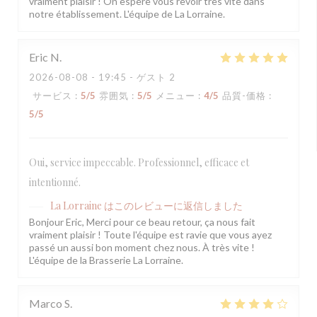
vraiment plaisir ! On espère vous revoir très vite dans
notre établissement. L'équipe de La Lorraine.
Eric
N
2026-08-08
- 19:45 - ゲスト 2
サービス
:
5
/5
雰囲気
:
5
/5
メニュー
:
4
/5
品質-価格
:
5
/5
Oui, service impeccable. Professionnel, efficace et
intentionné.
La Lorraine
はこのレビューに返信しました
Bonjour Eric, Merci pour ce beau retour, ça nous fait
vraiment plaisir ! Toute l'équipe est ravie que vous ayez
passé un aussi bon moment chez nous. À très vite !
L'équipe de la Brasserie La Lorraine.
Marco
S