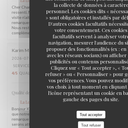
La Lorraine
a répondu à cet avis
la collecte de données à caractèr
Cher Charles, Merci d'avoir pris le temps de partager votre
personnel. Les cookies dits « nécessa
ressenti. Nous sommes sincèrement désolés que votre
» sont obligatoires et installés par dé
visite n'ait pas été à la hauteur de vos attentes. Vos
remarques sont précieuses et nous les prenons à cœur.
D'autres cookies facultatifs nécessit
Nous restons à votre disposition pour tout échange
votre consentement. Ces cookies
complémentaire. L'équipe de la Brasserie La Lorraine
facultatifs servent à analyser votr
navigation, mesurer l'audience du si
proposer des fonctionnalités (ex : en 
Karim
M
avec les réseaux sociaux) ou afficher
2026-07-17
- 20:30 - COUVERTS 2
publicités ou contenus personnalisé
SERVICE
:
5
/5
AMBIANCE
:
4
/5
CUISINE
:
Cliquez sur « Tout accepter », « To
refuser » ou « Personnaliser » pour 
4
/5
QUALITÉ / PRIX
:
3
/5
vos préférences. Vous pouvez modif
vos choix à tout moment en cliquant
l'icône représentant un cookie en ba
Qualité des plats, cadre et amabilité de l’équipe
gauche des pages du site.
La Lorraine
a répondu à cet avis
Bonjour Karim, Merci pour ce retour ! Nous sommes ravis
que notre équipe et l'ambiance vous aient plu. Votre
Tout accepter
remarque sur le rapport qualité-prix est notée, nous y
serons attentifs. À très bientôt !
Tout refuser