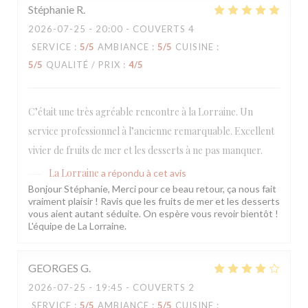
Stéphanie
R
2026-07-25
- 20:00 - COUVERTS 4
SERVICE
:
5
/5
AMBIANCE
:
5
/5
CUISINE
:
5
/5
QUALITÉ / PRIX
:
4
/5
C’était une très agréable rencontre à la Lorraine. Un
service professionnel à l’ancienne remarquable. Excellent
vivier de fruits de mer et les desserts à ne pas manquer.
La Lorraine
a répondu à cet avis
Bonjour Stéphanie, Merci pour ce beau retour, ça nous fait
vraiment plaisir ! Ravis que les fruits de mer et les desserts
vous aient autant séduite. On espère vous revoir bientôt !
L'équipe de La Lorraine.
GEORGES
G
2026-07-25
- 19:45 - COUVERTS 2
SERVICE
:
5
/5
AMBIANCE
:
5
/5
CUISINE
: