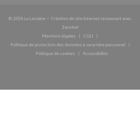
© 2026 La Lorraine — Création de site internet restaurant avec
((ouvre une nouvelle fenêtre))
Zenchef
Mentions légales
CGU
((ouvre une nouvelle fenêtre))
((ouvre une nouvelle fen
Politique de protection des données à caractère personnel
((ouvre une nouvelle fenêtre))
Politique de cookies
Accessibilite
((ouvre une nouvelle fenêtre))
((ouvre une nouvelle fe