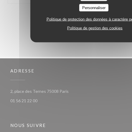
Personnaliser
1
2
3
Politique de protection des données à caractère p
Politique de gestion des cookies
ADRESSE
((ouvre une nouvelle fenêtre))
2, place des Ternes 75008 Paris
01 56 21 22 00
NOUS SUIVRE