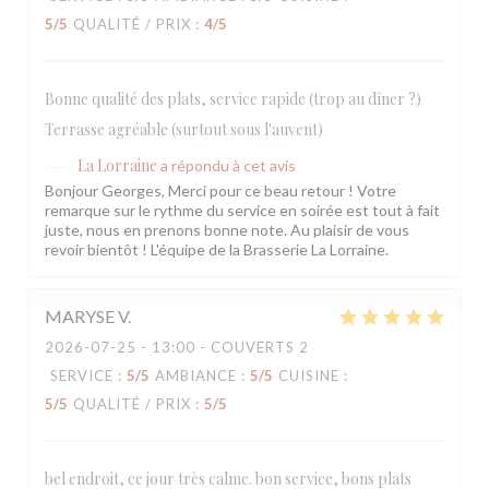
5
/5
QUALITÉ / PRIX
:
4
/5
Bonne qualité des plats, service rapide (trop au dîner ?)
Terrasse agréable (surtout sous l'auvent)
La Lorraine
a répondu à cet avis
Bonjour Georges, Merci pour ce beau retour ! Votre
remarque sur le rythme du service en soirée est tout à fait
juste, nous en prenons bonne note. Au plaisir de vous
revoir bientôt ! L'équipe de la Brasserie La Lorraine.
MARYSE
V
2026-07-25
- 13:00 - COUVERTS 2
SERVICE
:
5
/5
AMBIANCE
:
5
/5
CUISINE
:
5
/5
QUALITÉ / PRIX
:
5
/5
bel endroit, ce jour très calme. bon service, bons plats