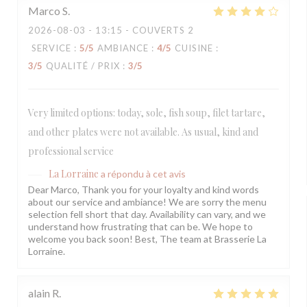
Marco
S
2026-08-03
- 13:15 - COUVERTS 2
SERVICE
:
5
/5
AMBIANCE
:
4
/5
CUISINE
:
3
/5
QUALITÉ / PRIX
:
3
/5
Very limited options: today, sole, fish soup, filet tartare,
and other plates were not available. As usual, kind and
professional service
La Lorraine
a répondu à cet avis
Dear Marco, Thank you for your loyalty and kind words
about our service and ambiance! We are sorry the menu
selection fell short that day. Availability can vary, and we
understand how frustrating that can be. We hope to
welcome you back soon! Best, The team at Brasserie La
Lorraine.
alain
R