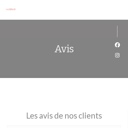
Personnalisation de vos choix en matière de cookies
Avis
Face
Inst
Les avis de nos clients