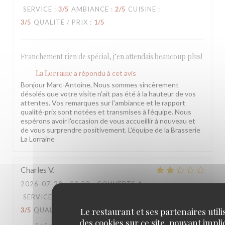
SERVICE
:
3
/5
AMBIANCE
:
2
/5
CUISINE
:
3
/5
QUALITÉ / PRIX
:
1
/5
Franchement rien de spécial, j’en attendais beaucoup plus!
La Lorraine
a répondu à cet avis
Bonjour Marc-Antoine, Nous sommes sincèrement
désolés que votre visite n'ait pas été à la hauteur de vos
attentes. Vos remarques sur l'ambiance et le rapport
qualité-prix sont notées et transmises à l'équipe. Nous
espérons avoir l'occasion de vous accueillir à nouveau et
de vous surprendre positivement. L'équipe de la Brasserie
La Lorraine
Charles
V
2026-07-20
- 20:30 - COUVERTS 4
SERVICE
:
3
/5
AMBIANCE
:
3
/5
CUISINE
:
Le restaurant et ses partenaires utili
3
/5
QUALITÉ / PRIX
:
3
/5
des cookies sur ce site, pouvant impl