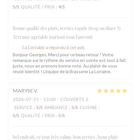
5
/5
QUALITÉ / PRIX
:
4
/5
Bonne qualité des plats, service rapide (trop au dîner ?)
Terrasse agréable (surtout sous l'auvent)
La Lorraine
a répondu à cet avis
Bonjour Georges, Merci pour ce beau retour ! Votre
remarque sur le rythme du service en soirée est tout à fait
juste, nous en prenons bonne note. Au plaisir de vous
revoir bientôt ! L'équipe de la Brasserie La Lorraine.
MARYSE
V
2026-07-25
- 13:00 - COUVERTS 2
SERVICE
:
5
/5
AMBIANCE
:
5
/5
CUISINE
:
5
/5
QUALITÉ / PRIX
:
5
/5
bel endroit, ce jour très calme. bon service, bons plats