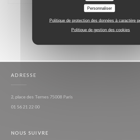
Personnaliser
1
2
3
Politique de protection des données à caractère p
Politique de gestion des cookies
ADRESSE
((ouvre une nouvelle fenêtre))
2, place des Ternes 75008 Paris
01 56 21 22 00
NOUS SUIVRE