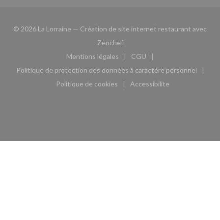
© 2026 La Lorraine — Création de site internet restaurant avec
((ouvre une nouvelle fenêtre))
Zenchef
Mentions légales
CGU
((ouvre une nouvelle fenêtre))
((ouvre une nouvelle fen
Politique de protection des données à caractère personnel
((ouvre une nouvelle fenêtre))
Politique de cookies
Accessibilite
((ouvre une nouvelle fenêtre))
((ouvre une nouvelle fe