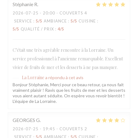
Stéphanie
R
2026-07-25
- 20:00 - COUVERTS 4
SERVICE
:
5
/5
AMBIANCE
:
5
/5
CUISINE
:
5
/5
QUALITÉ / PRIX
:
4
/5
C’était une très agréable rencontre à la Lorraine. Un
service professionnel à l’ancienne remarquable. Excellent
vivier de fruits de mer et les desserts à ne pas manquer.
La Lorraine
a répondu à cet avis
Bonjour Stéphanie, Merci pour ce beau retour, ça nous fait
vraiment plaisir ! Ravis que les fruits de mer et les desserts
vous aient autant séduite. On espère vous revoir bientôt !
L'équipe de La Lorraine.
GEORGES
G
2026-07-25
- 19:45 - COUVERTS 2
SERVICE
:
5
/5
AMBIANCE
:
5
/5
CUISINE
: