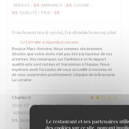
SERVICE
:
3
/5
AMBIANCE
:
2
/5
CUISINE
:
3
/5
QUALITÉ / PRIX
:
1
/5
Franchement rien de spécial, j’en attendais beaucoup plus!
La Lorraine
a répondu à cet avis
Bonjour Marc-Antoine, Nous sommes sincèrement
désolés que votre visite n'ait pas été à la hauteur de vos
attentes. Vos remarques sur l'ambiance et le rapport
qualité-prix sont notées et transmises à l'équipe. Nous
espérons avoir l'occasion de vous accueillir à nouveau et
de vous surprendre positivement. L'équipe de la Brasserie
La Lorraine
Charles
V
2026-07-20
- 20:30 - COUVERTS 4
SERVICE
:
3
/5
AMBIANCE
:
3
/5
CUISINE
:
Le restaurant et ses partenaires utili
3
/5
QUALITÉ / PRIX
:
3
/5
des cookies sur ce site, pouvant impl