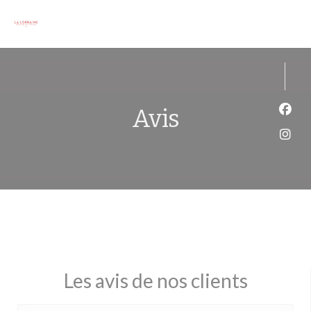
Personnalisation de vos choix en matière de cookies
Avis
Face
Inst
Les avis de nos clients