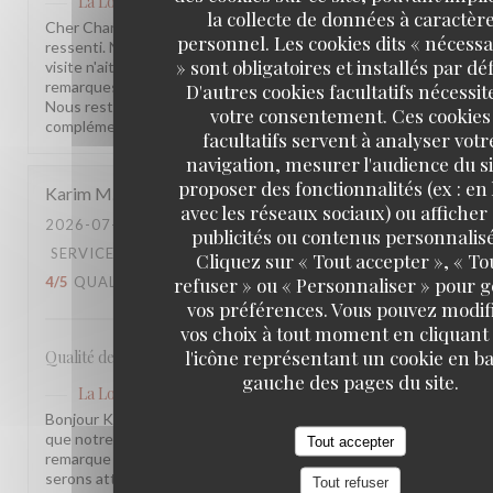
La Lorraine
a répondu à cet avis
la collecte de données à caractèr
Cher Charles, Merci d'avoir pris le temps de partager votre
personnel. Les cookies dits « nécessa
ressenti. Nous sommes sincèrement désolés que votre
» sont obligatoires et installés par dé
visite n'ait pas été à la hauteur de vos attentes. Vos
remarques sont précieuses et nous les prenons à cœur.
D'autres cookies facultatifs nécessit
Nous restons à votre disposition pour tout échange
votre consentement. Ces cookies
complémentaire. L'équipe de la Brasserie La Lorraine
facultatifs servent à analyser votr
navigation, mesurer l'audience du si
proposer des fonctionnalités (ex : en 
Karim
M
avec les réseaux sociaux) ou afficher
2026-07-17
- 20:30 - COUVERTS 2
publicités ou contenus personnalisé
SERVICE
:
5
/5
AMBIANCE
:
4
/5
CUISINE
:
Cliquez sur « Tout accepter », « To
refuser » ou « Personnaliser » pour 
4
/5
QUALITÉ / PRIX
:
3
/5
vos préférences. Vous pouvez modif
vos choix à tout moment en cliquant
l'icône représentant un cookie en ba
Qualité des plats, cadre et amabilité de l’équipe
gauche des pages du site.
La Lorraine
a répondu à cet avis
Bonjour Karim, Merci pour ce retour ! Nous sommes ravis
que notre équipe et l'ambiance vous aient plu. Votre
Tout accepter
remarque sur le rapport qualité-prix est notée, nous y
serons attentifs. À très bientôt !
Tout refuser