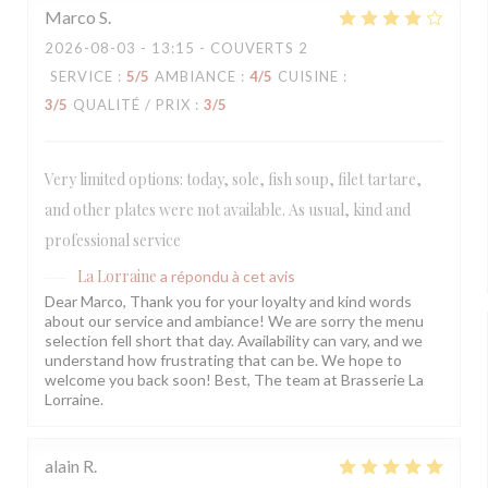
Marco
S
2026-08-03
- 13:15 - COUVERTS 2
SERVICE
:
5
/5
AMBIANCE
:
4
/5
CUISINE
:
3
/5
QUALITÉ / PRIX
:
3
/5
Very limited options: today, sole, fish soup, filet tartare,
and other plates were not available. As usual, kind and
professional service
La Lorraine
a répondu à cet avis
Dear Marco, Thank you for your loyalty and kind words
about our service and ambiance! We are sorry the menu
selection fell short that day. Availability can vary, and we
understand how frustrating that can be. We hope to
welcome you back soon! Best, The team at Brasserie La
Lorraine.
alain
R