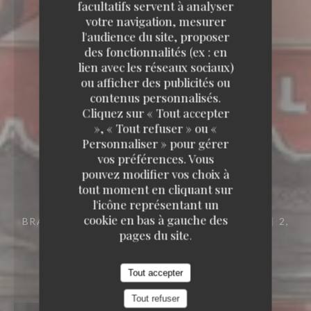
facultatifs servent à analyser
votre navigation, mesurer
l'audience du site, proposer
des fonctionnalités (ex : en
lien avec les réseaux sociaux)
ou afficher des publicités ou
contenus personnalisés.
Cliquez sur « Tout accepter
», « Tout refuser » ou «
Personnaliser » pour gérer
vos préférences. Vous
pouvez modifier vos choix à
tout moment en cliquant sur
l'icône représentant un
cookie en bas à gauche des
BRASSERIE – FRUITS DE MER A EMPORTER
2,
pages du site.
PLACE DES TERNES 75008 PARIS
Tout accepter
Tout refuser